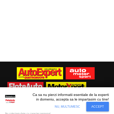
Ca sa nu pierzi informatii esentiale de la experti
in domeniu, accepta sa le impartasim cu tine!
Situl nostru utilizeaza cookies. Ce inseamna
© Flote Auto. Toate drepturile rezervate.
Accept
NU, MULTUMESC
ACCEPT
cookie?
Aflati mai mult...
Editorial
Asigurări
Fiscalitate
Juridic
Financiar
Analize De Piață
Transporturi
Nu colectam date cu caracter personal.