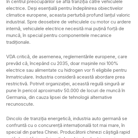
În centrul preocupărilor se află tranziția către vehiculele
electrice. Deși esențială pentru îndeplinirea obiectivelor
climatice europene, aceasta perturbă profund lanțul valoric
industrial. Spre deosebire de vehiculele cu motor cu ardere
internă, vehiculele electrice necesită mai puțină forță de
muncă, în special pentru componentele mecanice
tradiționale.
VDA critică, de asemenea, reglementările europene, care
prevăd că, începând cu 2035, doar mașinile noi 100%
electrice sau alimentate cu hidrogen vor fi eligibile pentru
înmatriculare. Industria consideră această abordare prea
restrictivă. Potrivit organizației, această regulă singură ar
pune în pericol aproximativ 50.000 de locuri de muncă în
Germania, din cauza lipsei de tehnologii alternative
recunoscute.
Dincolo de tranziția energetică, industria auto germană se
confruntă cu o concurență internațională tot mai mare, în
special din partea Chinei. Producătorii chinezi câștigă rapid