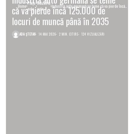
Piaţa
Industrie
Home
Industria auto germană se teme că va pierde încă
că va pierde încă 125.000 de
auto
auto
125.000 de locuri de muncă până în 2035
locuri de muncă până în 2035
ADA ȘTEFAN
14 MAI 2026
2 MIN. CITIRE
124 VIZUALIZĂRI