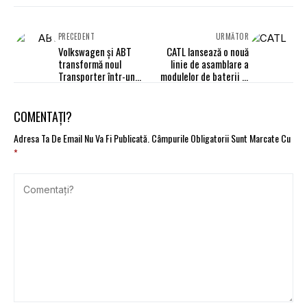
PRECEDENT
URMĂTOR
Volkswagen și ABT
CATL lansează o nouă
transformă noul
linie de asamblare a
Transporter într-un
modulelor de baterii la
model premium cu ADN
uzina din Ungaria
sportiv
COMENTAȚI?
Adresa Ta De Email Nu Va Fi Publicată.
Câmpurile Obligatorii Sunt Marcate Cu
*