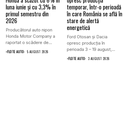
Honda a scăzut cu 6% în
opresc producția
luna iunie și cu 3,3% în
temporar, într-o perioadă
primul semestru din
în care România se află în
2026
stare de alertă
energetică
Producătorul auto nipon
Honda Motor Company a
Ford Otosan și Dacia
raportat o scădere de
opresc producția în
6,1%...
perioada 3 – 19 august,...
•
FLOTE AUTO
5 AUGUST 2026
•
FLOTE AUTO
3 AUGUST 2026