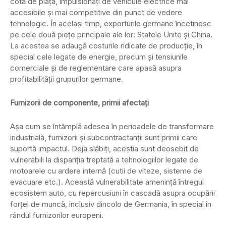
cotă de piață, impulsionați de vehicule electrice mai
accesibile și mai competitive din punct de vedere
tehnologic. În același timp, exporturile germane încetinesc
pe cele două piețe principale ale lor: Statele Unite și China.
La acestea se adaugă costurile ridicate de producție, în
special cele legate de energie, precum și tensiunile
comerciale și de reglementare care apasă asupra
profitabilității grupurilor germane.
Furnizorii de componente, primii afectați
Așa cum se întâmplă adesea în perioadele de transformare
industrială, furnizorii și subcontractanții sunt primii care
suportă impactul. Deja slăbiți, aceștia sunt deosebit de
vulnerabili la dispariția treptată a tehnologiilor legate de
motoarele cu ardere internă (cutii de viteze, sisteme de
evacuare etc.). Această vulnerabilitate amenință întregul
ecosistem auto, cu repercusiuni în cascadă asupra ocupării
forței de muncă, inclusiv dincolo de Germania, în special în
rândul furnizorilor europeni.