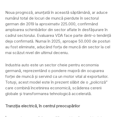
Noua prognoză, anunțată în această săptămână, ar aduce
numărul total de locuri de muncă pierdute în sectorul
german din 2019 la aproximativ 225.000, confirmând
amploarea schimbărilor din sector aflate în desfășurare în
cadrul sectorului. Evaluarea VDA face parte dintr-o tendință
deja confirmată. Numai în 2025, aproape 50.000 de posturi
au fost eliminate, aducând forța de muncă din sector la cel
mai scăzut nivel din ultimul deceniu.
Industria auto este un sector cheie pentru economia
germană, reprezentând o pondere majoră din ocuparea
forței de muncă și servind ca un motor vital al exporturilor.
Totuși, acest model este în prezent slăbit de o „policriză”
care combină încetinirea economică, scăderea cererii
globale și transformarea tehnologică accelerată.
Tranziția electrică, în centrul preocupărilor