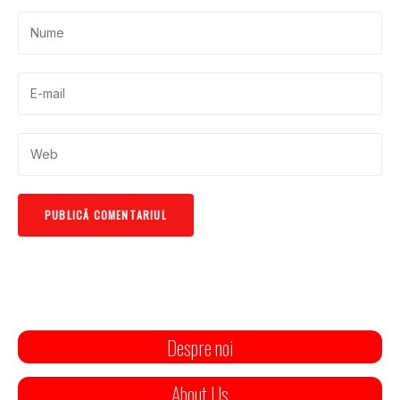
Despre noi
About Us