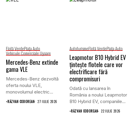
Flotă Verde
Piaţa Auto
Autoturisme
Flotă Verde
Piaţa Auto
Vehicule Comerciale Uşoare
Leapmotor B10 Hybrid EV
Mercedes-Benz extinde
țintește flotele care vor
gama VLE
electrificare fără
compromisuri
Mercedes-Benz dezvoltă
oferta noului VLE,
Odată cu lansarea în
monovolumul electric
România a noului Leapmotor
premium care își propune
B10 Hybrid EV, companiile...
•
RĂZVAN CODOREAN
27 IULIE 2026
să...
•
RĂZVAN CODOREAN
22 IULIE 2026