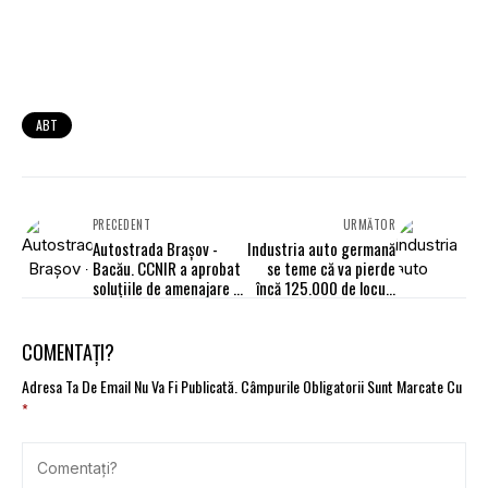
ABT
PRECEDENT
URMĂTOR
Autostrada Brașov -
Industria auto germană
Bacău. CCNIR a aprobat
se teme că va pierde
soluțiile de amenajare a
încă 125.000 de locuri
15 noduri rutiere
de muncă până în 2035
precum și dotările
șoselei rapide
COMENTAȚI?
Adresa Ta De Email Nu Va Fi Publicată.
Câmpurile Obligatorii Sunt Marcate Cu
*