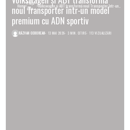
Piaţa
Home
Volkswagen și ABT transformă noul Transporter într-un
noul Transporter într-un model
auto
model premium cu ADN sportiv
premium cu ADN sportiv
RĂZVAN CODOREAN
13 MAI 2026
3 MIN. CITIRE
113 VIZUALIZĂRI