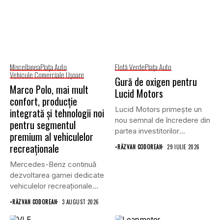
Miscellanea
Piaţa Auto
Flotă Verde
Piaţa Auto
Vehicule Comerciale Uşoare
Gură de oxigen pentru
Marco Polo, mai mult
Lucid Motors
confort, producție
Lucid Motors primește un
integrată și tehnologii noi
nou semnal de încredere din
pentru segmentul
partea investitorilor
premium al vehiculelor
saudiți,...
recreaționale
•
RĂZVAN CODOREAN
29 IULIE 2026
Mercedes-Benz continuă
dezvoltarea gamei dedicate
vehiculelor recreaționale
prin lansarea unei versiuni
•
RĂZVAN CODOREAN
3 AUGUST 2026
actualizate...