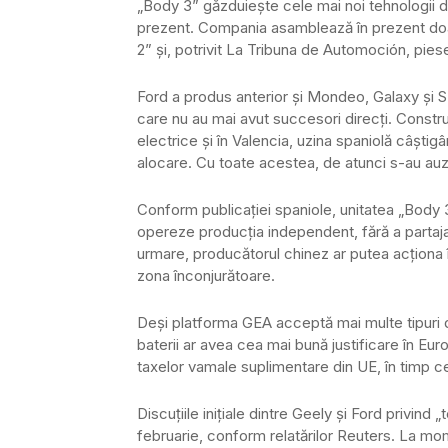
„Body 3” găzduiește cele mai noi tehnologii de 
prezent. Compania asamblează în prezent doar
2” și, potrivit La Tribuna de Automoción, piese 
Ford a produs anterior și Mondeo, Galaxy și S
care nu au mai avut succesori direcți. Constru
electrice și în Valencia, uzina spaniolă câștig
alocare. Cu toate acestea, de atunci s-au auzit
Conform publicației spaniole, unitatea „Body 
opereze producția independent, fără a partaja l
urmare, producătorul chinez ar putea acționa 
zona înconjurătoare.
Deși platforma GEA acceptă mai multe tipuri 
baterii ar avea cea mai bună justificare în E
taxelor vamale suplimentare din UE, în timp ce
Discuțiile inițiale dintre Geely și Ford privind
februarie, conform relatărilor Reuters. La mome