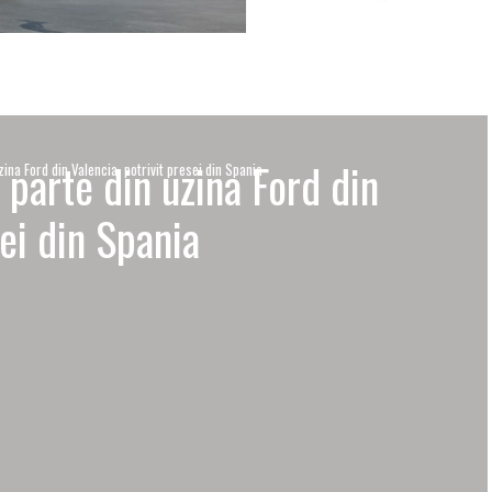
 parte din uzina Ford din
zina Ford din Valencia, potrivit presei din Spania
sei din Spania