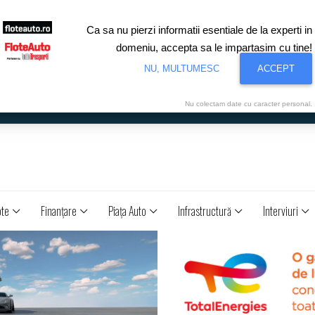
Ca sa nu pierzi informatii esentiale de la experti in
domeniu, accepta sa le impartasim cu tine!
NU, MULTUMESC
ACCEPT
Nu colectam date cu caracter personal.
ote
Finanţare
Piaţa Auto
Infrastructură
Interviuri