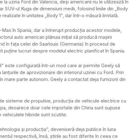
la uzina Ford din Valencia, deși americanii nu le utilizează în
 SUV-ul Kuga de dimensiuni medii, folosind liniile din „Body
realizate în unitatea „Body 1”, dar într-o măsură limitată.
-Max în Spania, dar a întrerupt producția acestor modele,
ctorul auto american plănuia inițial să producă mașini
ând în fața celei din Saarlouis (Germania) în procesul de
 puține lucruri despre modelul electric planificat în Spania.
3” este configurată într-un mod care ar permite Geely să
anțurile de aprovizionare din interiorul uzinei cu Ford. Prin
în mare parte autonom. Geely a contactat deja furnizorii din
de sisteme de propulsie, producția de vehicule electrice cu
uropa, deoarece doar cele importate din China sunt supuse
 vehiculele hibride sunt scutite.
 „tehnologia și producția”, deveniseră deja publice în luna
ntul respectivă, însă, știrile au fost diferite în ceea ce