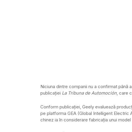
Niciuna dintre companii nu a confirmat până acu
publicației
La Tribuna de Automoción
, care c
Conform publicației, Geely evaluează producți
pe platforma GEA (Global Intelligent Electri
chinez ia în considerare fabricația unui mode