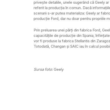
privește detaliile, unele sugerând că Geely ar 
referit la producția în comun. Dacă informații
scenarii s-ar putea materializa: Geely ar fabri
producție Ford, dar nu doar pentru propriile m
Prin preluarea unei părți din fabrica Ford, Gee
capacitățile de producție din Spania, înfiin
vor fi produse la fabrica Stellantis din Zarago
Totodată, Changan și SAIC iau în calcul posibila
Sursa foto
: Geely