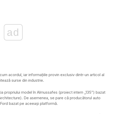
ad
m acordul, iar informațiile provin exclusiv dintr-un articol al
itează surse din industrie.
a propriului model în Almussafes (proiect intern „135”) bazat
c Architecture). De asemenea, se pare că producătorul auto
l Ford bazat pe aceeași platformă.