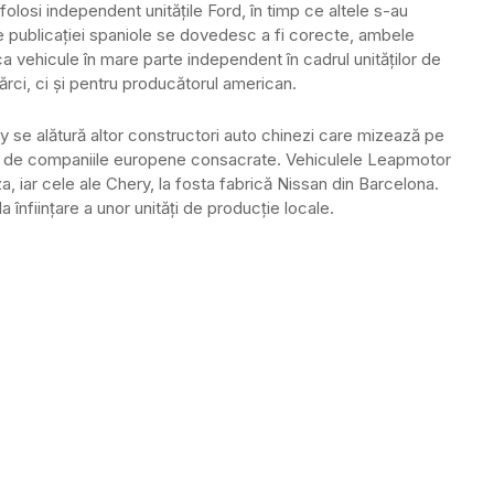
folosi independent unitățile Ford, în timp ce altele s-au
le publicației spaniole se dovedesc a fi corecte, ambele
ca vehicule în mare parte independent în cadrul unităților de
ărci, ci și pentru producătorul american.
ly se alătură altor constructori auto chinezi care mizează pe
țate de companiile europene consacrate. Vehiculele Leapmotor
za, iar cele ale Chery, la fosta fabrică Nissan din Barcelona.
 înființare a unor unități de producție locale.