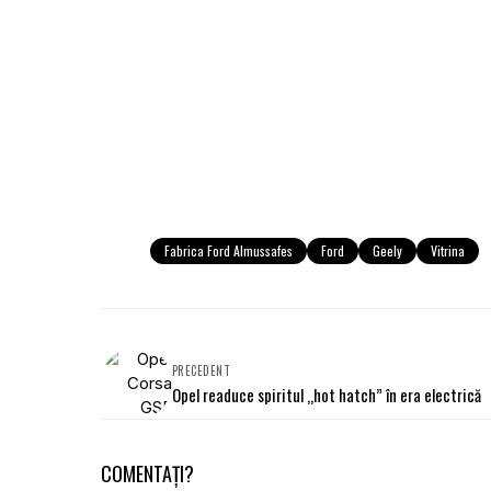
Fabrica Ford Almussafes
Ford
Geely
Vitrina
PRECEDENT
Opel readuce spiritul „hot hatch” în era electrică
COMENTAȚI?