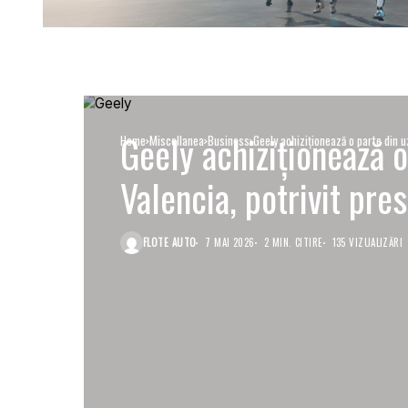
Geely achiziționează o
Home
Miscellanea
Business
Geely achiziționează o parte din u
Valencia, potrivit pre
FLOTE AUTO
7 MAI 2026
2 MIN. CITIRE
135 VIZUALIZĂRI