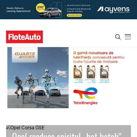
Opel readuce spiritul „hot hatch”