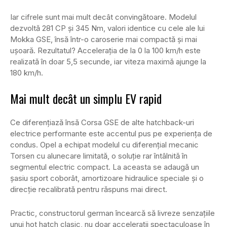
Iar cifrele sunt mai mult decât convingătoare. Modelul
dezvoltă 281 CP și 345 Nm, valori identice cu cele ale lui
Mokka GSE, însă într-o caroserie mai compactă și mai
ușoară. Rezultatul? Accelerația de la 0 la 100 km/h este
realizată în doar 5,5 secunde, iar viteza maximă ajunge la
180 km/h.
Mai mult decât un simplu EV rapid
Ce diferențiază însă Corsa GSE de alte hatchback-uri
electrice performante este accentul pus pe experiența de
condus. Opel a echipat modelul cu diferențial mecanic
Torsen cu alunecare limitată, o soluție rar întâlnită în
segmentul electric compact. La aceasta se adaugă un
șasiu sport coborât, amortizoare hidraulice speciale și o
direcție recalibrată pentru răspuns mai direct.
Practic, constructorul german încearcă să livreze senzațiile
unui hot hatch clasic, nu doar accelerații spectaculoase în