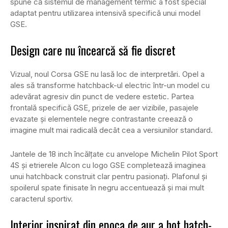
spune că sistemul de management termic a fost special
adaptat pentru utilizarea intensivă specifică unui model
GSE.
Design care nu încearcă să fie discret
Vizual, noul Corsa GSE nu lasă loc de interpretări. Opel a
ales să transforme hatchback-ul electric într-un model cu
adevărat agresiv din punct de vedere estetic. Partea
frontală specifică GSE, prizele de aer vizibile, pasajele
evazate și elementele negre contrastante creează o
imagine mult mai radicală decât cea a versiunilor standard.
Jantele de 18 inch încălțate cu anvelope Michelin Pilot Sport
4S și etrierele Alcon cu logo GSE completează imaginea
unui hatchback construit clar pentru pasionați. Plafonul și
spoilerul spate finisate în negru accentuează și mai mult
caracterul sportiv.
Interior inspirat din epoca de aur a hot hatch-