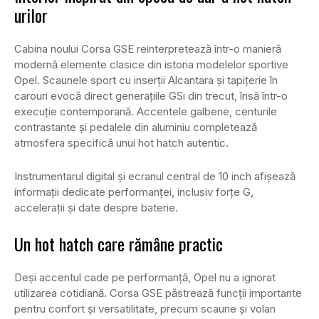
urilor
Cabina noului Corsa GSE reinterpretează într-o manieră
modernă elemente clasice din istoria modelelor sportive
Opel. Scaunele sport cu inserții Alcantara și tapițerie în
carouri evocă direct generațiile GSi din trecut, însă într-o
execuție contemporană. Accentele galbene, centurile
contrastante și pedalele din aluminiu completează
atmosfera specifică unui hot hatch autentic.
Instrumentarul digital și ecranul central de 10 inch afișează
informații dedicate performanței, inclusiv forțe G,
accelerații și date despre baterie.
Un hot hatch care rămâne practic
Deși accentul cade pe performanță, Opel nu a ignorat
utilizarea cotidiană. Corsa GSE păstrează funcții importante
pentru confort și versatilitate, precum scaune și volan