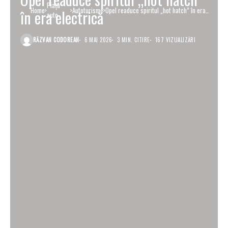
Piaţa
Home
Autoturisme
Opel readuce spiritul „hot hatch” în era
în era electrică
auto
electrică
RĂZVAN CODOREAN
6 MAI 2026
3 MIN. CITIRE
167 VIZUALIZĂRI