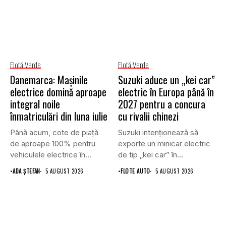
Flotă Verde
Flotă Verde
Danemarca: Mașinile
Suzuki aduce un „kei car”
electrice domină aproape
electric în Europa până în
integral noile
2027 pentru a concura
înmatriculări din luna iulie
cu rivalii chinezi
Până acum, cote de piață
Suzuki intenționează să
de aproape 100% pentru
exporte un minicar electric
vehiculele electrice în...
de tip „kei car” în...
•
ADA ȘTEFAN
5 AUGUST 2026
•
FLOTE AUTO
5 AUGUST 2026