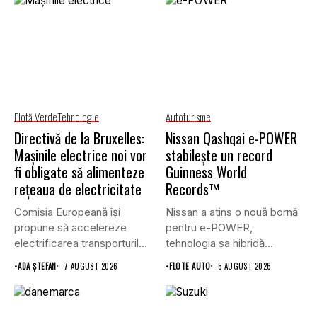
Flotă Verde
Tehnologie
Autoturisme
Directivă de la Bruxelles:
Nissan Qashqai e-POWER
Mașinile electrice noi vor
stabilește un record
fi obligate să alimenteze
Guinness World
rețeaua de electricitate
Records™
Comisia Europeană își
Nissan a atins o nouă bornă
propune să accelereze
pentru e-POWER,
electrificarea transporturilor,
tehnologia sa hibridă
a clădirilor și a...
unică,...
•
ADA ȘTEFAN
7 AUGUST 2026
•
FLOTE AUTO
5 AUGUST 2026