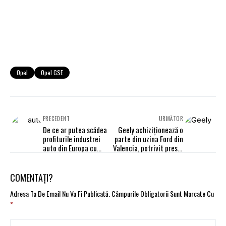
Opel
Opel GSE
PRECEDENT
URMĂTOR
De ce ar putea scădea
Geely achiziționează o
profiturile industrei
parte din uzina Ford din
auto din Europa cu
Valencia, potrivit presei
peste 9 mld.euro numai
din Spania
în doi ani?
COMENTAȚI?
Adresa Ta De Email Nu Va Fi Publicată.
Câmpurile Obligatorii Sunt Marcate Cu
*