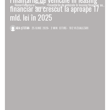
Leasing
Home
Finanţare
Finanțările de vehicule în leasing financiar au
financiar au crescut la aproape 17
financiar
crescut la aproape 17 mld. lei în 2025
mld. lei în 2025
ADA ȘTEFAN
25 IUNIE 2026
2 MIN. CITIRE
102 VIZUALIZĂRI