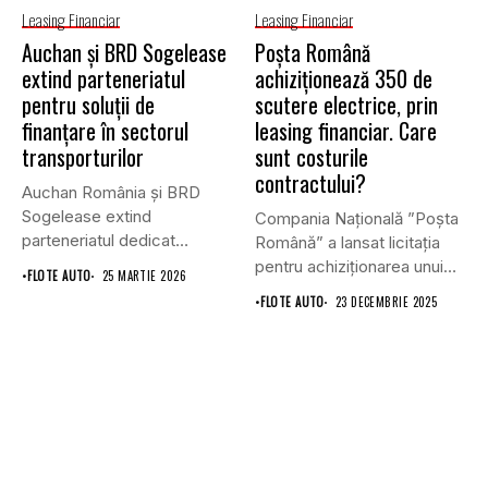
Leasing Financiar
Leasing Financiar
Auchan și BRD Sogelease
Poșta Română
extind parteneriatul
achiziționează 350 de
pentru soluții de
scutere electrice, prin
finanțare în sectorul
leasing financiar. Care
transporturilor
sunt costurile
contractului?
Auchan România și BRD
Sogelease extind
Compania Națională ”Poșta
parteneriatul dedicat
Română” a lansat licitația
furnizorilor și companiilor
pentru achiziționarea unui
•
FLOTE AUTO
25 MARTIE 2026
de...
număr de...
•
FLOTE AUTO
23 DECEMBRIE 2025