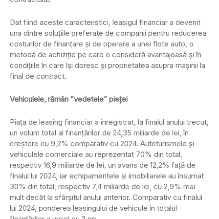
Dat fiind aceste caracteristici, leasigul financiar a devenit
una dintre soluţiile preferate de companii pentru reducerea
costurilor de finanțare și de operare a unei flote auto, o
metodă de achiziţie pe care o consideră avantajoasă și în
condiţiile în care îşi doresc şi proprietatea asupra maşinii la
final de contract.
Vehiculele, rămân ”vedetele” pieței
Piaţa de leasing financiar a înregistrat, la finalul anului trecut,
un volum total al finanţărilor de 24,35 miliarde de lei, în
creștere cu 9,2% comparativ cu 2024. Autoturismele şi
vehiculele comerciale au reprezentat 70% din total,
respectiv 16,9 miliarde de lei, un avans de 12,2% față de
finalul lui 2024, iar echipamentele și imobiliarele au însumat
30% din total, respectiv 7,4 miliarde de lei, cu 2,9% mai
mult decât la sfârșitul anului anterior. Comparativ cu finalul
lui 2024, ponderea leasingului de vehicule în totalul
finanțărilor a urcat cu 2 pp.