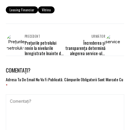
Leasing Financiar
Vitrina
PRECEDENT
URMĂTOR
Prețurile petrolului
Încrederea și
revin la nivelurile
transparența determină
înregistrate înainte de
alegerea service-ului
izbucnirea războiului
auto, potrivit Deloitte
din Iran. Cotația Brent -
sub 73 $/baril
COMENTAȚI?
Adresa Ta De Email Nu Va Fi Publicată.
Câmpurile Obligatorii Sunt Marcate Cu
*