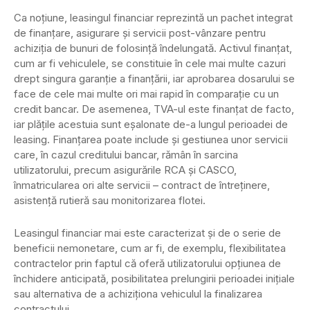
Ca noţiune, leasingul financiar reprezintă un pachet integrat
de finanţare, asigurare şi servicii post-vânzare pentru
achiziţia de bunuri de folosinţă îndelungată. Activul finanţat,
cum ar fi vehiculele, se constituie în cele mai multe cazuri
drept singura garanţie a finanţării, iar aprobarea dosarului se
face de cele mai multe ori mai rapid în comparaţie cu un
credit bancar. De asemenea, TVA-ul este finanţat de facto,
iar plăţile acestuia sunt eşalonate de-a lungul perioadei de
leasing. Finanţarea poate include şi gestiunea unor servicii
care, în cazul creditului bancar, rămân în sarcina
utilizatorului, precum asigurările RCA şi CASCO,
înmatricularea ori alte servicii – contract de întreținere,
asistenţă rutieră sau monitorizarea flotei.
Leasingul financiar mai este caracterizat şi de o serie de
beneficii nemonetare, cum ar fi, de exemplu, flexibilitatea
contractelor prin faptul că oferă utilizatorului opţiunea de
închidere anticipată, posibilitatea prelungirii perioadei iniţiale
sau alternativa de a achiziţiona vehiculul la finalizarea
contractului.