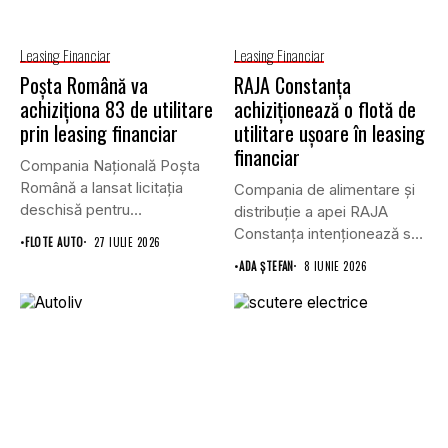
Leasing Financiar
Leasing Financiar
Poșta Română va
RAJA Constanța
achiziționa 83 de utilitare
achiziționează o flotă de
prin leasing financiar
utilitare ușoare în leasing
financiar
Compania Națională Poșta
Română a lansat licitația
Compania de alimentare și
deschisă pentru
distribuție a apei RAJA
achiziționarea unui număr...
Constanța intenționează să
•
FLOTE AUTO
27 IULIE 2026
achiziționeze...
•
ADA ȘTEFAN
8 IUNIE 2026