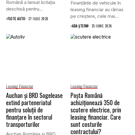
Română a lansat licitația
Finanțările de vehicule în
deschisă pentru
leasing financiar au rămas
achiziționarea unui număr...
pe creștere, cele mai...
•
FLOTE AUTO
27 IULIE 2026
•
ADA ȘTEFAN
25 IUNIE 2026
Leasing Financiar
Leasing Financiar
Auchan și BRD Sogelease
Poșta Română
extind parteneriatul
achiziționează 350 de
pentru soluții de
scutere electrice, prin
finanțare în sectorul
leasing financiar. Care
transporturilor
sunt costurile
contractului?
Auchan România și BRD