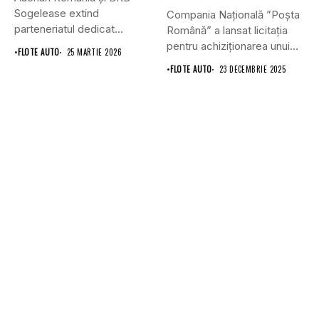
Sogelease extind
Compania Națională ”Poșta
parteneriatul dedicat
Română” a lansat licitația
furnizorilor și companiilor
pentru achiziționarea unui
•
FLOTE AUTO
25 MARTIE 2026
de...
număr de...
•
FLOTE AUTO
23 DECEMBRIE 2025