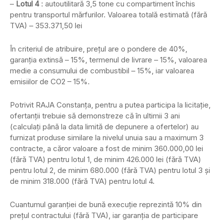
–
Lotul 4
: autoutilitară 3,5 tone cu compartiment închis
pentru transportul mărfurilor. Valoarea totală estimată (fără
TVA) – 353.371,50 lei
În criteriul de atribuire, prețul are o pondere de 40%,
garanția extinsă – 15%, termenul de livrare – 15%, valoarea
medie a consumului de combustibil – 15%, iar valoarea
emisiilor de CO2 – 15%.
Potrivit RAJA Constanța, pentru a putea participa la licitație,
ofertanții trebuie să demonstreze că în ultimii 3 ani
(calculați până la data limită de depunere a ofertelor) au
furnizat produse similare la nivelul unuia sau a maximum 3
contracte, a căror valoare a fost de minim 360.000,00 lei
(fără TVA) pentru lotul 1, de minim 426.000 lei (fără TVA)
pentru lotul 2, de minim 680.000 (fără TVA) pentru lotul 3 și
de minim 318.000 (fără TVA) pentru lotul 4.
Cuantumul garanției de bună execuție reprezintă 10% din
prețul contractului (fără TVA), iar garanția de participare