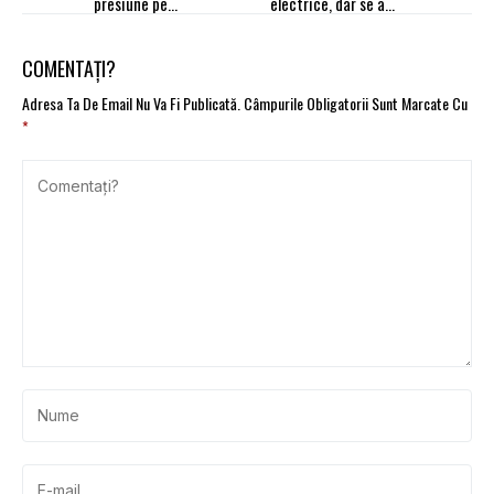
presiune pe
electrice, dar se află
producătorii auto de pe
abia la jumătatea
continent
drumului față de
obiectivul pentru 2030
COMENTAȚI?
Adresa Ta De Email Nu Va Fi Publicată.
Câmpurile Obligatorii Sunt Marcate Cu
*