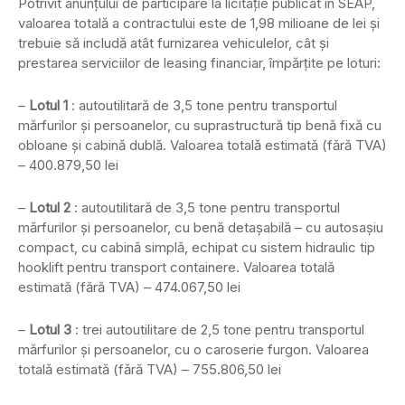
Potrivit anunțului de participare la licitație publicat în SEAP,
valoarea totală a contractului este de 1,98 milioane de lei și
trebuie să includă atât furnizarea vehiculelor, cât și
prestarea serviciilor de leasing financiar, împărțite pe loturi:
–
Lotul 1
: autoutilitară de 3,5 tone pentru transportul
mărfurilor și persoanelor, cu suprastructură tip benă fixă cu
obloane și cabină dublă. Valoarea totală estimată (fără TVA)
– 400.879,50 lei
–
Lotul 2
: autoutilitară de 3,5 tone pentru transportul
mărfurilor și persoanelor, cu benă detașabilă – cu autosașiu
compact, cu cabină simplă, echipat cu sistem hidraulic tip
hooklift pentru transport containere. Valoarea totală
estimată (fără TVA) – 474.067,50 lei
–
Lotul 3
: trei autoutilitare de 2,5 tone pentru transportul
mărfurilor și persoanelor, cu o caroserie furgon. Valoarea
totală estimată (fără TVA) – 755.806,50 lei