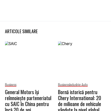
ARTICOLE SIMILARE
Business
Business
Industrie Auto
General Motors își
Bornă istorică pentru
reînnoiește parteneriatul
Chery International: 20
cu SAIC în China pentru
de milioane de vehicule
încă 20 de ani
vândute la nivel global