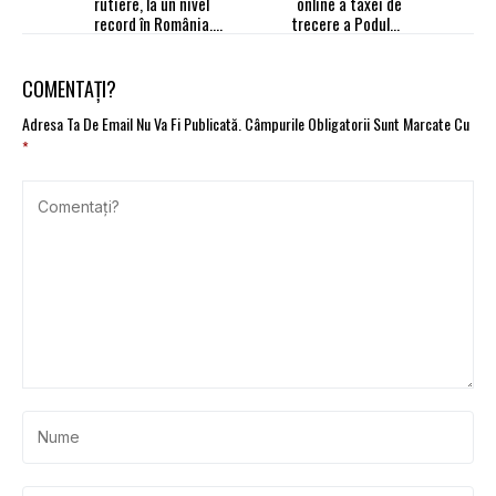
rutiere, la un nivel
online a taxei de
record în România.
trecere a Podului
Studiul „Atitudini
Giurgiu - Ruse a fost
sociale privind riscul în
recepționat. Va fi
trafic 2026”
funcțional din 15 iunie
COMENTAȚI?
Adresa Ta De Email Nu Va Fi Publicată.
Câmpurile Obligatorii Sunt Marcate Cu
*