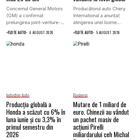
Concernul General Motors
Producătorul auto Chery
(GM) a confirmat
International a anunțat
prelungirea joint-venture-
atingerea unei borne
ului său cu grupul chinez...
istorice în industria...
•
FLOTE AUTO
6 AUGUST 2026
•
FLOTE AUTO
5 AUGUST 2026
Industrie Auto
Business
Producția globală a
Mutare de 1 miliard de
Honda a scăzut cu 6% în
euro. Chinezii au vândut
luna iunie și cu 3,3% în
un pachet masiv de
primul semestru din
acțiuni Pirelli
2026
miliardarului ceh Michal