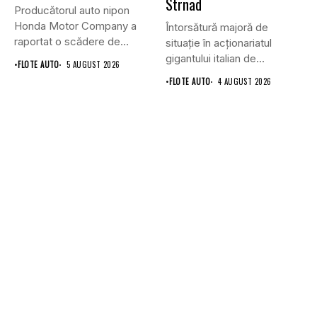
Strnad
Producătorul auto nipon
Honda Motor Company a
Întorsătură majoră de
raportat o scădere de
situație în acționariatul
6,1%...
gigantului italian de
•
FLOTE AUTO
5 AUGUST 2026
anvelope Pirelli.
•
FLOTE AUTO
4 AUGUST 2026
Conglomeratul...