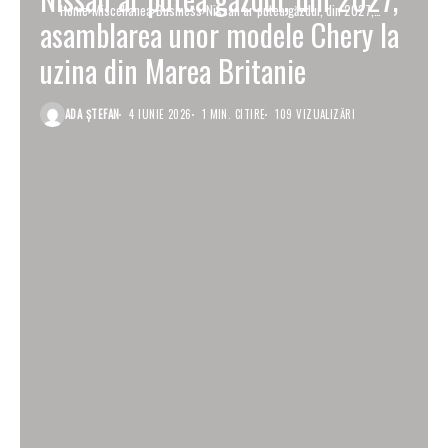
Home
Miscellanea
Business
Nissan ar putea găzdui, din 2027,
asamblarea unor modele Chery la
asamblarea unor modele Chery la uzina din
Marea Britanie
uzina din Marea Britanie
ADA ȘTEFAN
4 IUNIE 2026
1 MIN. CITIRE
109 VIZUALIZĂRI