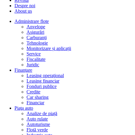
Revista
Despre noi
About us
Administrare flote
Anvelope
Asigurări
Carburanţi
Tehnologie
Monitorizare și aplicații
Service
Fiscalitate
Juridic
Finanţare
Leasing operaţional
Leasing financiar
Fonduri publice
Credite
Car sharing
Financiar
Piaţa auto
Analize de piață
Auto rulate
Autoturisme
Flotă verde