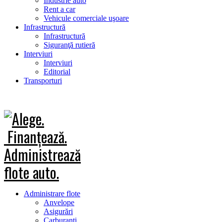
Industrie auto
Rent a car
Vehicule comerciale uşoare
Infrastructură
Infrastructură
Siguranţă rutieră
Interviuri
Interviuri
Editorial
Transporturi
Administrare flote
Anvelope
Asigurări
Carburanţi