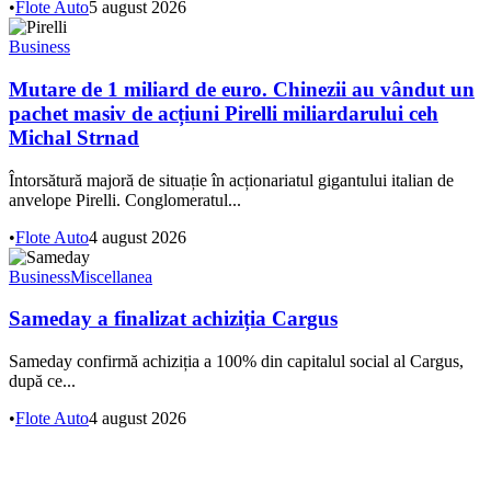
•
Flote Auto
5 august 2026
Business
Mutare de 1 miliard de euro. Chinezii au vândut un
pachet masiv de acțiuni Pirelli miliardarului ceh
Michal Strnad
Întorsătură majoră de situație în acționariatul gigantului italian de
anvelope Pirelli. Conglomeratul...
•
Flote Auto
4 august 2026
Business
Miscellanea
Sameday a finalizat achiziția Cargus
Sameday confirmă achiziția a 100% din capitalul social al Cargus,
după ce...
•
Flote Auto
4 august 2026