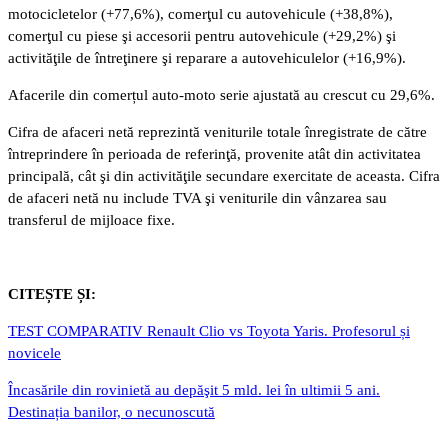
motocicletelor (+77,6%), comerţul cu autovehicule (+38,8%),
comerţul cu piese şi accesorii pentru autovehicule (+29,2%) şi
activităţile de întreţinere şi reparare a autovehiculelor (+16,9%).
Afacerile din comerțul auto-moto serie ajustată au crescut cu 29,6%.
Cifra de afaceri netă reprezintă veniturile totale înregistrate de către
întreprindere în perioada de referinţă, provenite atât din activitatea
principală, cât şi din activităţile secundare exercitate de aceasta. Cifra
de afaceri netă nu include TVA şi veniturile din vânzarea sau
transferul de mijloace fixe.
CITEȘTE ȘI:
TEST COMPARATIV Renault Clio vs Toyota Yaris. Profesorul și
novicele
Încasările din rovinietă au depăşit 5 mld. lei în ultimii 5 ani.
Destinația banilor, o necunoscută