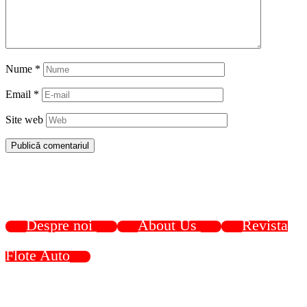
Nume
*
Email
*
Site web
Despre noi
About Us
Revista
Flote Auto