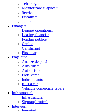
Tehnologie
Monitorizare și aplicații
Service
Fiscalitate
Juridic
Finanţare
Leasing operaţional
Leasing financiar
Fonduri publice
Credite
Car sharing
Financiar
Piaţa auto
Analize de piață
Auto rulate
Autoturisme
Flotă verde
Industrie auto
Rent a car
Vehicule comerciale uşoare
Infrastructură
Infrastructură
Siguranţă rutieră
Interviuri
Interviuri