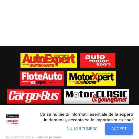
Ca sa nu pierzi informatii esentiale de la experti
in domeniu, accepta sa le impartasim cu tine!
Situl nostru utilizeaza cookies. Ce inseamna
© Flote Auto. Toate drepturile rezervate.
Accept
NU, MULTUMESC
ACCEPT
cookie?
Aflati mai mult...
Editorial
Asigurări
Fiscalitate
Juridic
Financiar
Analize De Piață
Transporturi
Nu colectam date cu caracter personal.