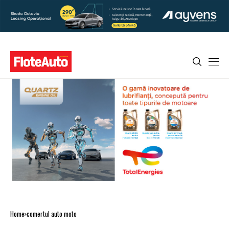
Home
comertul auto moto