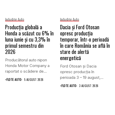
Industrie Auto
Industrie Auto
Producția globală a
Dacia și Ford Otosan
Honda a scăzut cu 6% în
opresc producția
luna iunie și cu 3,3% în
temporar, într-o perioadă
primul semestru din
în care România se află în
2026
stare de alertă
energetică
Producătorul auto nipon
Honda Motor Company a
Ford Otosan și Dacia
raportat o scădere de
opresc producția în
6,1%...
perioada 3 – 19 august,...
•
FLOTE AUTO
5 AUGUST 2026
•
FLOTE AUTO
3 AUGUST 2026