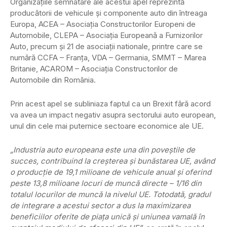
Organizaţiile semnatare ale acestui apel reprezintă
producătorii de vehicule şi componente auto din întreaga
Europa, ACEA – Asociaţia Constructorilor Europeni de
Automobile, CLEPA – Asociaţia Europeană a Furnizorilor
Auto, precum şi 21 de asociaţii nationale, printre care se
numără CCFA – Franţa, VDA – Germania, SMMT – Marea
Britanie, ACAROM – Asociaţia Constructorilor de
Automobile din România.
Prin acest apel se subliniaza faptul ca un Brexit fără acord
va avea un impact negativ asupra sectorului auto european,
unul din cele mai puternice sectoare economice ale UE.
„Industria auto europeana este una din poveştile de
succes, contribuind la creşterea şi bunăstarea UE, având
o producţie de 19,1 milioane de vehicule anual şi oferind
peste 13,8 milioane locuri de muncă directe – 1/16 din
totalul locurilor de muncă la nivelul UE. Totodată, gradul
de integrare a acestui sector a dus la maximizarea
beneficiilor oferite de piaţa unică şi uniunea vamală în