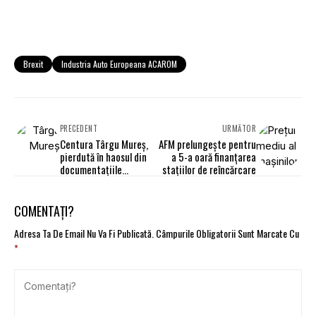
Brexit
Industria Auto Europeana ACAROM
PRECEDENT
URMĂTOR
Centura Târgu Mureş,
AFM prelungeşte pentru
pierdută în haosul din
a 5-a oară finanţarea
documentaţiile
staţiilor de reîncărcare
cadastrale
COMENTAȚI?
Adresa Ta De Email Nu Va Fi Publicată.
Câmpurile Obligatorii Sunt Marcate Cu
*