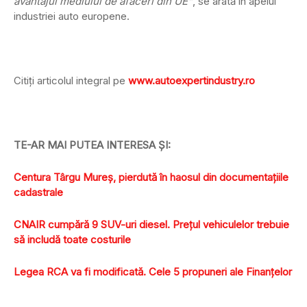
avantajul mediului de afaceri din UE”
, se arată în apelul
industriei auto europene.
Citiţi articolul integral pe
www.autoexpertindustry.ro
TE-AR MAI PUTEA INTERESA ŞI:
Centura Târgu Mureş, pierdută în haosul din documentaţiile
cadastrale
CNAIR cumpără 9 SUV-uri diesel. Preţul vehiculelor trebuie
să includă toate costurile
Legea RCA va fi modificată. Cele 5 propuneri ale Finanţelor