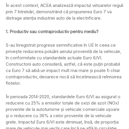
În acest context, ACEA analizează impactul viitoarelor reguli
prin 7 întrebări, demonstrând că propunerea Euro 7 va
distrage atenţia industriei auto de la electrificare.
1. Productiv sau contraproductiv pentru mediu?
S-au înregistrat progrese semnificative în UE în ceea ce
privește reducerea poluării aerului provenită de la vehicule,
în conformitate cu standardele actuale Euro 6/VI.
Constructorii auto consideră, astfel, că este puțin probabil
ca Euro 7 să aibă un impact mult mai mare și poate fi chiar
contraproductiv, deoarece riscă să încetinească reînnoirea
flotelor.
În perioada 2014-2020, standardele Euro 6/VI au asigurat o
reducere cu 25% a emisiilor totale de oxizi de azot (NOx)
provenite de la autoturisme și vehicule comerciale ușoare
și o reducere cu 36% a celor provenite de la vehicule
grele. Impactul Euro 6/VI este diminuat, însă, de proporția
mare de vehicule mai vechi care încă se află în circulație.