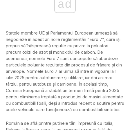
ad
Statele membre UE şi Parlamentul European urmează să
negocieze în acest an noile reglementări ”Euro 7”, care îşi
propun să înăsprească regulile cu privire la poluatori
precum oxizi de azot şi monoxidul de carbon. De
asemenea, normele Euro 7 sunt concepute să abordeze
particulele poluante rezultate din procesul de frânare şi din
anvelope. Normele Euro 7 ar urma să intre în vigoare la 1
iulie 2025 pentru autoturisme şi utilitare, iar doi ani mai
târziu, pentru autobuze şi camioane. În acelaşi timp,
Comisia Europeană a stabilit un termen limită pentru 2035
pentru eliminarea treptată a producţiei de maşini alimentate
cu combustibili fosili, deşi a introdus recent o scutire pentru
acele vehicule care funcţionează cu combustibili sintetici.
România se află printre puţinele ţări, împreună cu Italia,
Polonia şi Spania, care şi-au exprimat rezerve faţă de