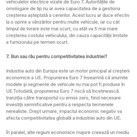
vehiculelor electrice vizate de Euro 7. Autoritățile de
omologare de tip nu ar avea capacitatea de a gestiona
creșterea așteptată a cererilor. Acest lucru ar duce efectiv
la o oprire a vânzărilor pentru multe vehicule, iar cu cât
timpul de livrare este mai scurt, cu atât va fi mai mare
creșterea costului vehiculului, din cauza capacității limitate
a furnizorului pe termen scurt.
7. Bun sau rău pentru competitivitatea industriei?
Industria auto din Europa este un motor principal al creșterii
economice a UE. Propunerea Euro 7 înseamnă că anumite
modele și segmente de vehicule nu mai pot fi produse în
UE.Totodată, propunerea Euro 7 riscă să încetinească
tranziția către transportul cu emisii zero, fiind necesare
investiții semnificative pentru a respecta termenele
nerealiste. Drept urmare, impactul economic negativ va
afecta competitivitatea globală a industriei auto din UE.
În paralel, alte regiuni economice majore creează un mediu