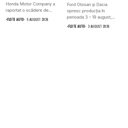
Honda Motor Company a
Ford Otosan și Dacia
raportat o scădere de
opresc producția în
6,1%...
perioada 3 – 19 august,...
•
FLOTE AUTO
5 AUGUST 2026
•
FLOTE AUTO
3 AUGUST 2026