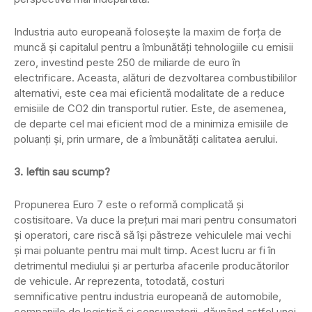
Industria auto europeană folosește la maxim de forța de
muncă și capitalul pentru a îmbunătăți tehnologiile cu emisii
zero, investind peste 250 de miliarde de euro în
electrificare. Aceasta, alături de dezvoltarea combustibililor
alternativi, este cea mai eficientă modalitate de a reduce
emisiile de CO2 din transportul rutier. Este, de asemenea,
de departe cel mai eficient mod de a minimiza emisiile de
poluanți și, prin urmare, de a îmbunătăți calitatea aerului.
3. Ieftin sau scump?
Propunerea Euro 7 este o reformă complicată și
costisitoare. Va duce la prețuri mai mari pentru consumatori
și operatori, care riscă să își păstreze vehiculele mai vechi
și mai poluante pentru mai mult timp. Acest lucru ar fi în
detrimentul mediului și ar perturba afacerile producătorilor
de vehicule. Ar reprezenta, totodată, costuri
semnificative pentru industria europeană de automobile,
companiile de logistică și consumatorii, dăunând astfel unei