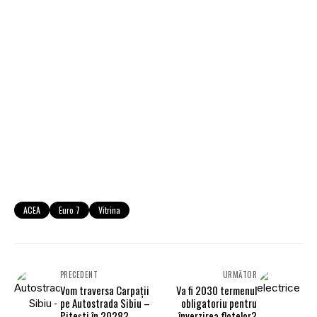
ACEA
Euro 7
Vitrina
PRECEDENT
URMĂTOR
Vom traversa Carpații
Va fi 2030 termenul
pe Autostrada Sibiu –
obligatoriu pentru
Piteşti în 2028?
înverzirea flotelor?