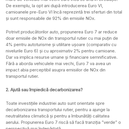
De exemplu, la opt ani după introducerea Euro VI,
camioanele pre-Euro VI încă reprezintă trei sferturi din total
și sunt responsabile de 92% din emisiile NOx.
Potrivit producătorilor auto, propunerea Euro 7 ar reduce
doar emisiile de NOx din transportul rutier cu mai puțin de
4% pentru autoturisme și utilitare ușoare (comparativ cu
nivelurile Euro 6) și cu aproximativ 2% pentru camioane.
Dar va implica resurse umane și financiare semnificative.
Fără a aborda vehiculele mai vechi, Euro 7 va avea un
impact abia perceptibil asupra emisiilor de NOx din
transportul rutier.
2. Ajută sau împiedică decarbonizarea?
Toate investițiile industriei auto sunt orientate spre
decarbonizarea transportului rutier, pentru a ajunge la
neutralitatea climatică și pentru a îmbunătăți calitatea
aerului. Propunerea Euro 7 riscă să facă tranziția ”verde” o
perspectivă mai îndepărtată.