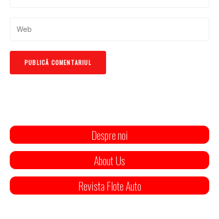
Despre noi
About Us
Revista Flote Auto