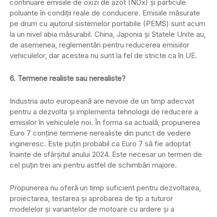
continuare emisiile de oxizi de azot (NOx) și particule
poluante în condiții reale de conducere. Emisiile măsurate
pe drum cu ajutorul sistemelor portabile (PEMS) sunt acum
la un nivel abia măsurabil. China, Japonia și Statele Unite au,
de asemenea, reglementări pentru reducerea emisiilor
vehiculelor, dar acestea nu sunt la fel de stricte ca în UE.
6. Termene realiste sau nerealiste?
Industria auto europeană are nevoie de un timp adecvat
pentru a dezvolta și implementa tehnologii de reducere a
emisiilor în vehiculele noi. În forma sa actuală, propunerea
Euro 7 conține termene nerealiste din punct de vedere
ingineresc. Este puțin probabil ca Euro 7 să fie adoptat
înainte de sfârșitul anului 2024. Este necesar un termen de
cel puțin trei ani pentru astfel de schimbări majore.
Propunerea nu oferă un timp suficient pentru dezvoltarea,
proiectarea, testarea și aprobarea de tip a tuturor
modelelor și variantelor de motoare cu ardere și a