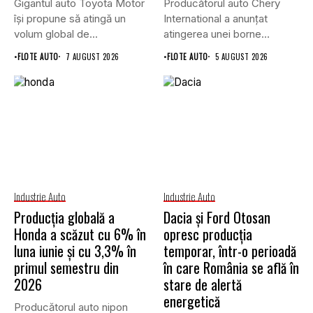
Gigantul auto Toyota Motor
Producătorul auto Chery
își propune să atingă un
International a anunțat
volum global de...
atingerea unei borne
istorice în industria...
•
FLOTE AUTO
7 AUGUST 2026
•
FLOTE AUTO
5 AUGUST 2026
Industrie Auto
Industrie Auto
Producția globală a
Dacia și Ford Otosan
Honda a scăzut cu 6% în
opresc producția
luna iunie și cu 3,3% în
temporar, într-o perioadă
primul semestru din
în care România se află în
2026
stare de alertă
energetică
Producătorul auto nipon