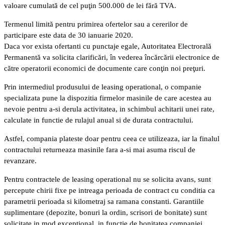
valoare cumulată de cel puţin 500.000 de lei fără TVA.
Termenul limită pentru primirea ofertelor sau a cererilor de
participare este data de 30 ianuarie 2020.
Daca vor exista ofertanti cu punctaje egale, Autoritatea Electrorală
Permanentă va solicita clarificări, în vederea încărcării electronice de
către operatorii economici de documente care conţin noi preţuri.
Prin intermediul produsului de leasing operational, o companie
specializata pune la dispozitia firmelor masinile de care acestea au
nevoie pentru a-si derula activitatea, in schimbul achitarii unei rate,
calculate in functie de rulajul anual si de durata contractului.
Astfel, compania plateste doar pentru ceea ce utilizeaza, iar la finalul
contractului returneaza masinile fara a-si mai asuma riscul de
revanzare.
Pentru contractele de leasing operational nu se solicita avans, sunt
percepute chirii fixe pe intreaga perioada de contract cu conditia ca
parametrii perioada si kilometraj sa ramana constanti. Garantiile
suplimentare (depozite, bonuri la ordin, scrisori de bonitate) sunt
solicitate in mod exceptional, in functie de bonitatea companiei.