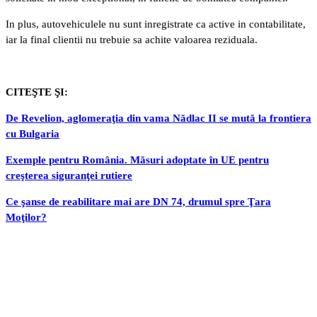
In plus, autovehiculele nu sunt inregistrate ca active in contabilitate,
iar la final clientii nu trebuie sa achite valoarea reziduala.
CITEŞTE ŞI:
De Revelion, aglomeraţia din vama Nădlac II se mută la frontiera
cu Bulgaria
Exemple pentru România. Măsuri adoptate în UE pentru
creşterea siguranţei rutiere
Ce şanse de reabilitare mai are DN 74, drumul spre Ţara
Moţilor?