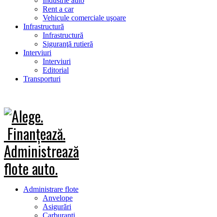
Industrie auto
Rent a car
Vehicule comerciale uşoare
Infrastructură
Infrastructură
Siguranţă rutieră
Interviuri
Interviuri
Editorial
Transporturi
Administrare flote
Anvelope
Asigurări
Carburanţi