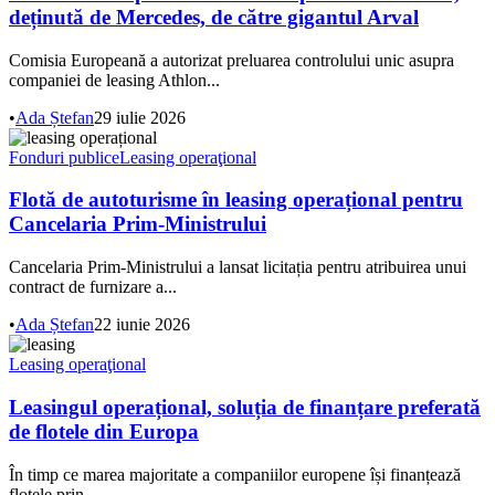
deținută de Mercedes, de către gigantul Arval
Comisia Europeană a autorizat preluarea controlului unic asupra
companiei de leasing Athlon...
•
Ada Ștefan
29 iulie 2026
Fonduri publice
Leasing operaţional
Flotă de autoturisme în leasing operațional pentru
Cancelaria Prim-Ministrului
Cancelaria Prim-Ministrului a lansat licitația pentru atribuirea unui
contract de furnizare a...
•
Ada Ștefan
22 iunie 2026
Leasing operaţional
Leasingul operațional, soluția de finanțare preferată
de flotele din Europa
În timp ce marea majoritate a companiilor europene își finanțează
flotele prin...