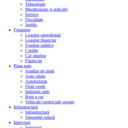
Tehnologie
Monitorizare și aplicații
Service
Fiscalitate
Juridic
Finanţare
Leasing operaţional
Leasing financiar
Fonduri publice
Credite
Car sharing
Financiar
Piaţa auto
Analize de piață
Auto rulate
Autoturisme
Flotă verde
Industrie auto
Rent a car
Vehicule comerciale uşoare
Infrastructură
Infrastructură
Siguranţă rutieră
Interviuri
Interviuri