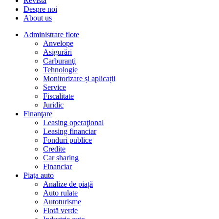
Revista
Despre noi
About us
Administrare flote
Anvelope
Asigurări
Carburanţi
Tehnologie
Monitorizare și aplicații
Service
Fiscalitate
Juridic
Finanţare
Leasing operaţional
Leasing financiar
Fonduri publice
Credite
Car sharing
Financiar
Piaţa auto
Analize de piață
Auto rulate
Autoturisme
Flotă verde