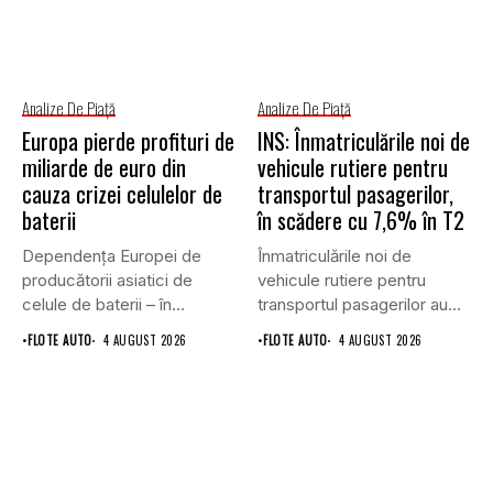
Analize De Piață
Analize De Piață
Europa pierde profituri de
INS: Înmatriculările noi de
miliarde de euro din
vehicule rutiere pentru
cauza crizei celulelor de
transportul pasagerilor,
baterii
în scădere cu 7,6% în T2
Dependența Europei de
Înmatriculările noi de
producătorii asiatici de
vehicule rutiere pentru
celule de baterii – în
transportul pasagerilor au
special...
scăzut cu 7,6%...
•
FLOTE AUTO
4 AUGUST 2026
•
FLOTE AUTO
4 AUGUST 2026