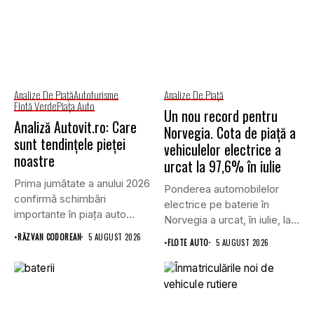
Analize De Piață
Autoturisme
Analize De Piață
Flotă Verde
Piaţa Auto
Un nou record pentru
Analiză Autovit.ro: Care
Norvegia. Cota de piață a
sunt tendințele pieței
vehiculelor electrice a
noastre
urcat la 97,6% în iulie
Prima jumătate a anului 2026
Ponderea automobilelor
confirmă schimbări
electrice pe baterie în
importante în piața auto
Norvegia a urcat, în iulie, la...
din...
•
RĂZVAN CODOREAN
5 AUGUST 2026
•
FLOTE AUTO
5 AUGUST 2026