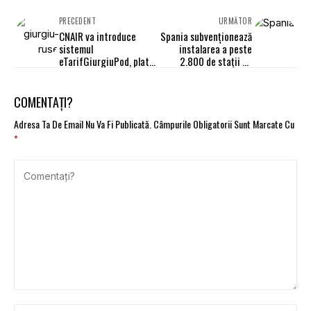
PRECEDENT
URMĂTOR
CNAIR va introduce
Spania subvenționează
sistemul
instalarea a peste
eTarifGiurgiuPod, plata
2.800 de stații de
online a taxei de
încărcare de-a lungul
trecere a Podului peste
principalelor coridoare
Dunăre de la Giurgiu-
rutiere
COMENTAȚI?
Ruse
Adresa Ta De Email Nu Va Fi Publicată.
Câmpurile Obligatorii Sunt Marcate Cu
*