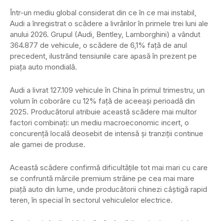
Într-un mediu global considerat din ce în ce mai instabil,
Audi a înregistrat o scădere a livrărilor în primele trei luni ale
anului 2026. Grupul (Audi, Bentley, Lamborghini) a vândut
364.877 de vehicule, o scădere de 6,1% față de anul
precedent, ilustrând tensiunile care apasă în prezent pe
piața auto mondială.
Audi a livrat 127.109 vehicule în China în primul trimestru, un
volum în coborâre cu 12% față de aceeași perioadă din
2025. Producătorul atribuie această scădere mai multor
factori combinați: un mediu macroeconomic incert, o
concurență locală deosebit de intensă și tranziții continue
ale gamei de produse.
Această scădere confirmă dificultățile tot mai mari cu care
se confruntă mărcile premium străine pe cea mai mare
piață auto din lume, unde producătorii chinezi câștigă rapid
teren, în special în sectorul vehiculelor electrice.