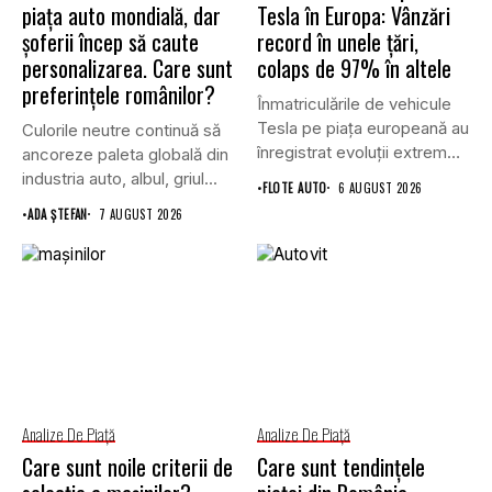
piața auto mondială, dar
Tesla în Europa: Vânzări
șoferii încep să caute
record în unele țări,
personalizarea. Care sunt
colaps de 97% în altele
preferințele românilor?
Înmatriculările de vehicule
Tesla pe piața europeană au
Culorile neutre continuă să
înregistrat evoluții extrem
ancoreze paleta globală din
de...
industria auto, albul, griul...
•
FLOTE AUTO
6 AUGUST 2026
•
ADA ȘTEFAN
7 AUGUST 2026
Analize De Piață
Analize De Piață
Care sunt noile criterii de
Care sunt tendințele