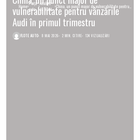
Piaţa
Analize
Home
China, un punct major de vulnerabilitate pentru
vulnerabilitate pentru vânzările
auto
de piață
vânzările Audi în primul trimestru
Audi în primul trimestru
FLOTE AUTO
8 MAI 2026
2 MIN. CITIRE
134 VIZUALIZĂRI