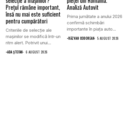
selecție a mașinilor?
pieței din România.
Prețul rămâne important,
Analiză Autovit
însă nu mai este suficient
Prima jumătate a anului 2026
pentru cumpărători
confirmă schimbări
importante în piața auto
Criteriile de selecție ale
din...
mașinilor se modifică într-un
•
RĂZVAN CODOREAN
5 AUGUST 2026
ritm alert. Potrivit unui...
•
ADA ȘTEFAN
6 AUGUST 2026