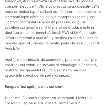
Paradoxal, Audi subliniază că vânzările sale de modele
complet electrice în China au crescut cu aproximativ 28%,
ceea ce indică faptul că încă există cerere, dar aceasta se
îndreaptă rapid către noi grupuri motopropulsoare și noi
jucători. Confruntat cu această presiune, grupul își
accelerează adaptarea. O ofensivă de produse este în
desfășurare cu partenerii săi locali FAW și SAIC, inclusiv
lansarea recentă a Audi A6L și sosirea iminentă a unor noi
modele special concepute pentru piața chineză, cum ar fi
Audi E7X.
Audi își consolidează, de asemenea, prezența locală prin
crearea unui centru de inovație și tehnologie la Shanghai,
ilustrând angajamentul său de a satisface mai bine
așteptările specifice ale pieței chineze.
Europa oferă sprijin, dar nu suficient
În schimb, Europa a acționat ca un tampon. Livrările au
crescut cu aproape 6% în afara Germaniei și cu