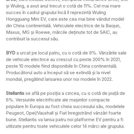
și Wuling, a avut anul trecut o cotă de 11%. Cel mai mare
succes în cadrul grupului încă îl reprezintă Wuling
Hongguang Mini EV, care este cea mai bine vândut model
din China continentală. Vehiculele electrice de la Baojun,
Maxus, MG și Roewe, mărcile deținute tot de SAIC, au
contribuit la succesul său.
BYD
a urcat pe locul patru, cu o cotă de 9%. Vânzările sale
de vehicule electrice au crescut cu peste 200% în 2021,
peste 10 modele fiind disponibile în China continentală.
Producătorul auto a început să se extindă și la nivel
mondial, pregătind lansarea unor noi modele în 2022.
Stellantis
se află pe poziția a cincea, cu o cotă de piață de
6%. Versiunile electrificate ale mașinilor compacte
populare în Europa au fost cheia succesului său, modelele
Peugeot, Opel/Vauxhall și Fiat înregistrând vânzări foarte
bune. Stellantis va lansa patru noi platforme EV pentru a fi
utilizate pentru toate vehiculele celor 14 mărci ale grupului.