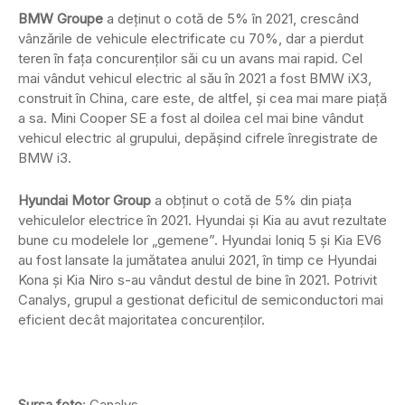
BMW Groupe
a deținut o cotă de 5% în 2021, crescând
vânzările de vehicule electrificate cu 70%, dar a pierdut
teren în fața concurenților săi cu un avans mai rapid. Cel
mai vândut vehicul electric al său în 2021 a fost BMW iX3,
construit în China, care este, de altfel, și cea mai mare piață
a sa. Mini Cooper SE a fost al doilea cel mai bine vândut
vehicul electric al grupului, depășind cifrele înregistrate de
BMW i3.
Hyundai Motor Group
a obținut o cotă de 5% din piața
vehiculelor electrice în 2021. Hyundai și Kia au avut rezultate
bune cu modelele lor „gemene”. Hyundai Ioniq 5 și Kia EV6
au fost lansate la jumătatea anului 2021, în timp ce Hyundai
Kona și Kia Niro s-au vândut destul de bine în 2021. Potrivit
Canalys, grupul a gestionat deficitul de semiconductori mai
eficient decât majoritatea concurenților.
Sursa foto
: Canalys