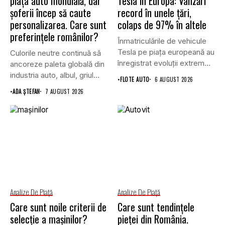
piața auto mondială, dar
Tesla în Europa: Vânzări
șoferii încep să caute
record în unele țări,
personalizarea. Care sunt
colaps de 97% în altele
preferințele românilor?
Înmatriculările de vehicule
Tesla pe piața europeană au
Culorile neutre continuă să
înregistrat evoluții extrem
ancoreze paleta globală din
de...
industria auto, albul, griul...
•
FLOTE AUTO
6 AUGUST 2026
•
ADA ȘTEFAN
7 AUGUST 2026
Analize De Piață
Analize De Piață
Care sunt noile criterii de
Care sunt tendințele
selecție a mașinilor?
pieței din România.