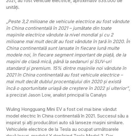
2021, au fost vehicule electrice, aproximativ 535.000 de
unități.
„Peste 3,2 milioane de vehicule electrice au fost vândute
în China continentală în 2021 – jumătate din toate
mașinile electrice vândute la nivel mondial și cu 2
milioane mai mult decât au fost vândute în țară în 2020. În
China continentală sunt lansate în fiecare lună multe
modele noi, în fiecare segment important de piață, de la
mașini de clasă mică, până la sedanuri și SUV-uri
standard și premium. 15% dintre mașinile noi vândute în
2021 în China continentală au fost vehicule electrice –
mai mult decât dublul procentajului din 2020 și există
încă o oportunitate uriașă de creștere în 2022 și ulterior”
,
a precizat Jason Low, analist principal la Canalys
Wuling Hongguang Mini EV a fost cel mai bine vândut
model electric în China continentală în 2021. Succesul său a
inspirat și alți producători auto să lanseze mașini similare.
Vehiculele electrice de la Tesla au ocupat următoarele
două locuri, modelul Y depășind Tesla Model 3. Dar