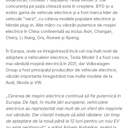
concurența pe piața chineză este în creștere. BYD și-a
extins gama de vehicule electrice și a fost marca lider de
vehicule ”verzi”, cu câteva modele populare electrice și
hibride plug-in. Alte mărci cu vânzări puternice de mașini
electrice în China continentală au inclus Aion, Changan,
Chery, Li Xiang, Ora, Roewe și Xpeng.
În Europa, unde se înregistrează încă cel mai înalt nivel de
adoptare a vehiculelor electrice, Tesla Model 3 a fost cea
mai vândută mașină electrică în 2021, dar Volkswagen
Group a fost principalul producător de vehicule electrice,
vânzări importante înregistrând mai multe modele de la
Audi, Skoda și VW.
„Cererea de mașini electrice continuă să fie puternică în
Europa. De fapt, în multe țări europene, vehiculele
electrice au reprezentat mai mult de un sfert din mașinile
noi vândute. Dar clienții trebuie să aibă răbdare. Un timp
de așteptare de la nouă până la 12 luni pentru un nou EV
nu este neobișnuit”
, a arătat Ashwin Amberkar, analist la