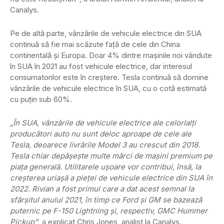
Canalys.
Pe de altă parte, vânzările de vehicule electrice din SUA
continuă să fie mai scăzute față de cele din China
continentală și Europa. Doar 4% dintre mașinile noi vândute
în SUA în 2021 au fost vehicule electrice, dar interesul
consumatorilor este în creștere. Tesla continuă să domine
vânzările de vehicule electrice în SUA, cu o cotă estimată
cu puțin sub 60%.
„În SUA, vânzările de vehicule electrice ale celorlalți
producători auto nu sunt deloc aproape de cele ale
Tesla, deoarece livrările Model 3 au crescut din 2018.
Tesla chiar depășește multe mărci de mașini premium pe
piața generală. Utilitarele ușoare vor contribui, însă, la
creșterea uriașă a pieței de vehicule electrice din SUA în
2022. Rivian a fost primul care a dat acest semnal la
sfârșitul anului 2021, în timp ce Ford și GM se bazează
puternic pe F-150 Lightning și, respectiv, GMC Hummer
Pickup”
, a explicat Chris Jones, analist la Canalys.