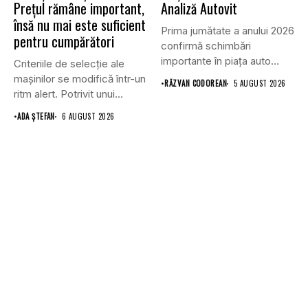
Prețul rămâne important,
Analiză Autovit
însă nu mai este suficient
Prima jumătate a anului 2026
pentru cumpărători
confirmă schimbări
importante în piața auto
Criteriile de selecție ale
din...
mașinilor se modifică într-un
•
RĂZVAN CODOREAN
5 AUGUST 2026
ritm alert. Potrivit unui...
•
ADA ȘTEFAN
6 AUGUST 2026