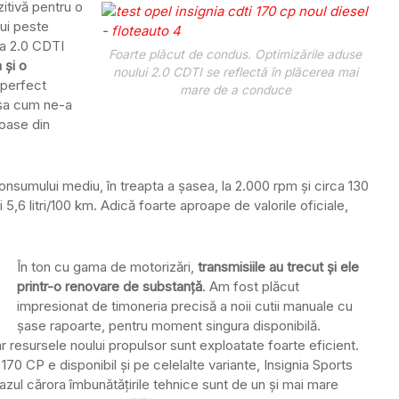
tivă pentru o
lui peste
ia 2.0 CDTI
Foarte plăcut de condus. Optimizările aduse
 și o
noului 2.0 CDTI se reflectă în plăcerea mai
i perfect
mare de a conduce
 aşa cum ne-a
uoase din
consumului mediu, în treapta a șasea, la 2.000 rpm și circa 130
5,6 litri/100 km. Adică foarte aproape de valorile oficiale,
În ton cu gama de motorizări,
transmisiile au trecut și ele
printr-o renovare de substanță
. Am fost plăcut
impresionat de timoneria precisă a noii cutii manuale cu
șase rapoarte, pentru moment singura disponibilă.
ar resursele noului propulsor sunt exploatate foarte eficient.
0 CP e disponibil și pe celelalte variante, Insignia Sports
cazul cărora îmbunătățirile tehnice sunt de un și mai mare