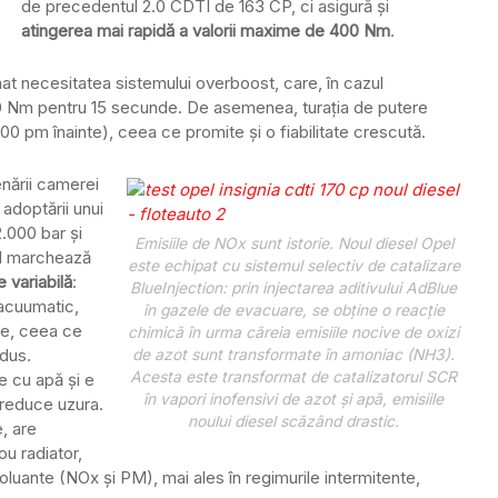
de precedentul 2.0 CDTI de 163 CP, ci asigură și
atingerea mai rapidă a valorii maxime de 400 Nm
.
inat necesitatea sistemului overboost, care, în cazul
0 Nm pentru 15 secunde. De asemenea, turația de putere
 pm înainte), ceea ce promite și o fiabilitate crescută.
enării camerei
 adoptării unui
.000 bar și
Emisiile de NOx sunt istorie. Noul diesel Opel
DTI marchează
este echipat cu sistemul selectiv de catalizare
 variabilă
:
BlueInjection: prin injectarea aditivului AdBlue
 vacuumatic,
în gazele de evacuare, se obține o reacție
re, ceea ce
chimică în urma căreia emisiile nocive de oxizi
ndus.
de azot sunt transformate în amoniac (NH3).
Acesta este transformat de catalizatorul SCR
 cu apă și e
în vapori inofensivi de azot și apă, emisiile
a reduce uzura.
noului diesel scăzând drastic.
, are
ou radiator,
oluante (NOx și PM), mai ales în regimurile intermitente,