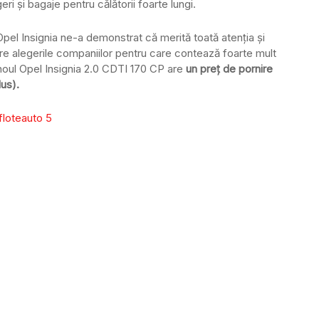
geri și bagaje pentru călătorii foarte lungi.
pel Insignia ne-a demonstrat că merită toată atenția și
tre alegerile companiilor pentru care contează foarte mult
noul Opel Insignia 2.0 CDTI 170 CP are
un preț de pornire
us).