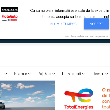
Ca sa nu pierzi informatii esentiale de la experti in
domeniu, accepta sa le impartasim cu tine!
NU, MULTUMESC
ACCEPT
Nu colectam date cu caracter personal.
ote
Finanţare
Piaţa Auto
Infrastructură
Interviuri