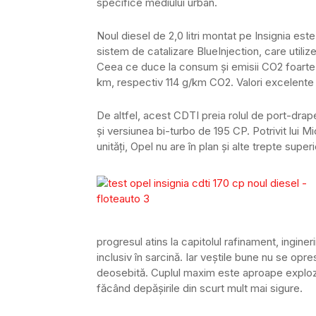
specifice mediului urban.
Noul diesel de 2,0 litri montat pe Insignia est
sistem de catalizare BlueInjection, care utili
Ceea ce duce la consum și emisii CO2 foarte re
km, respectiv 114 g/km CO2. Valori excelente d
De altfel, acest CDTI preia rolul de port-drap
și versiunea bi-turbo de 195 CP. Potrivit lui 
unităţi, Opel nu are în plan și alte trepte super
progresul atins la capitolul rafinament, ingin
inclusiv în sarcină. Iar veștile bune nu se opre
deosebită. Cuplul maxim este aproape exploziv
făcând depășirile din scurt mult mai sigure.