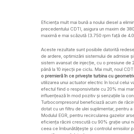
Eficiența mult mai bună a noului diesel a elim
precedentului CDTI, asigura un maxim de 38
maximă e mai scăzută (3.750 rpm față de 4.000
Aceste rezultate sunt posibile datorită redes
de ardere, optimizării sistemului de admisie și
sistem avansat de injecţie, cu o presiune de 2
până la 10 injecții pe ciclu. Mai mult, noul C
o premieră în ce privește turbina cu geometrie
utilizarea unui actuator electric în locul celui
efectul fiind o responsivitate cu 20% mai ma
influențează în mod pozitiv și senzațiile la co
Turbocompresorul beneficiază acum de răcire
dotat cu un filtru de ulei suplimentar, pentru 
Modulul EGR, pentru recircularea gazelor arse
eficiența răcirii crescută cu 90% grație unui n
ceea ce îmbunătățește și controlul emisiilor p