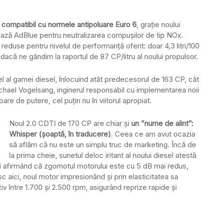
e
compatibil cu normele antipoluare Euro 6
, grație noului
zează AdBlue pentru neutralizarea compușilor de tip NOx.
duse pentru nivelul de performanță oferit: doar 4,3 litri/100
acă ne gândim la raportul de 87 CP/litru al noului propulsor.
el al gamei diesel, înlocuind atât predecesorul de 163 CP, cât
Michael Vogelsang, inginerul responsabil cu implementarea noii
ioare de putere, cel puțin nu în viitorul apropiat.
Noul 2.0 CDTI de 170 CP are chiar și
un ”nume de alint”:
Whisper (șoaptă, în traducere)
. Ceea ce am avut ocazia
să aflăm că nu este un simplu truc de marketing. Încă de
la prima cheie, sunetul deloc iritant al noului diesel atestă
erii afirmând că zgomotul motorului este cu 5 dB mai redus,
sc aici, noul motor impresionând şi prin elasticitatea sa
 între 1.700 şi 2.500 rpm, asigurând reprize rapide și