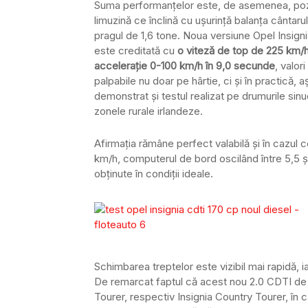
Suma performanțelor este, de asemenea, pozi
limuzină ce înclină cu uşurinţă balanța cântaru
pragul de 1,6 tone. Noua versiune Opel Insign
este creditată cu
o viteză de top de 225 km/h
accelerație 0-100 km/h în 9,0 secunde
, valor
palpabile nu doar pe hârtie, ci și în practică,
demonstrat şi testul realizat pe drumurile sin
zonele rurale irlandeze.
Afirmația rămâne perfect valabilă și în cazul 
km/h, computerul de bord oscilând între 5,5 și 
obținute în condiții ideale.
Schimbarea treptelor este vizibil mai rapidă, i
De remarcat faptul că acest nou 2.0 CDTI de 17
Tourer, respectiv Insignia Country Tourer, în 