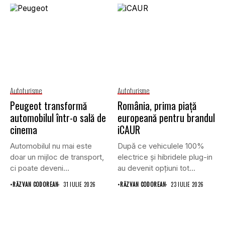
Autoturisme
Autoturisme
Peugeot transformă
România, prima piață
automobilul într-o sală de
europeană pentru brandul
cinema
iCAUR
Automobilul nu mai este
După ce vehiculele 100%
doar un mijloc de transport,
electrice și hibridele plug-in
ci poate deveni...
au devenit opțiuni tot...
•
RĂZVAN CODOREAN
31 IULIE 2026
•
RĂZVAN CODOREAN
23 IULIE 2026