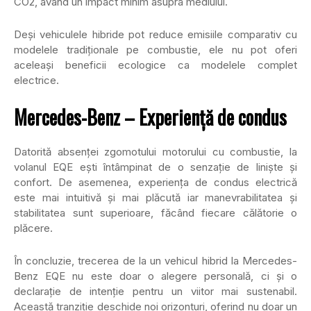
CO2, având un impact minim asupra mediului.
Deși vehiculele hibride pot reduce emisiile comparativ cu
modelele tradiționale pe combustie, ele nu pot oferi
aceleași beneficii ecologice ca modelele complet
electrice.
Mercedes-Benz – Experiență de condus
Datorită absenței zgomotului motorului cu combustie, la
volanul EQE ești întâmpinat de o senzație de liniște și
confort. De asemenea, experiența de condus electrică
este mai intuitivă și mai plăcută iar manevrabilitatea și
stabilitatea sunt superioare, făcând fiecare călătorie o
plăcere.
În concluzie, trecerea de la un vehicul hibrid la Mercedes-
Benz EQE nu este doar o alegere personală, ci și o
declarație de intenție pentru un viitor mai sustenabil.
Această tranziție deschide noi orizonturi, oferind nu doar un