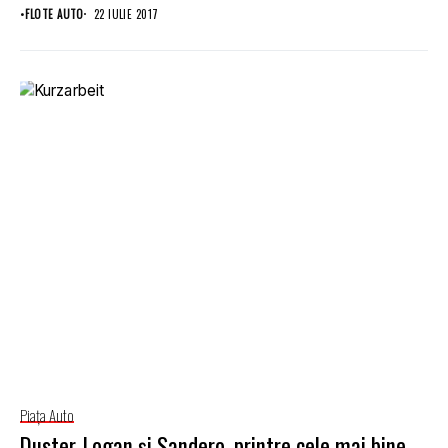
•
FLOTE AUTO
22 IULIE 2017
Piaţa Auto
Duster, Logan şi Sandero, printre cele mai bine