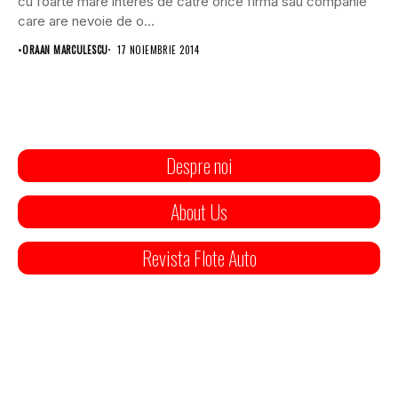
cu foarte mare interes de către orice firmă sau companie
care are nevoie de o...
•
ORAAN MARCULESCU
17 NOIEMBRIE 2014
Despre noi
About Us
Revista Flote Auto