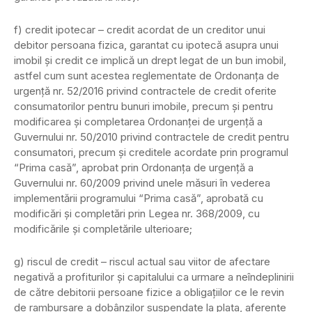
f) credit ipotecar – credit acordat de un creditor unui
debitor persoana fizica, garantat cu ipotecă asupra unui
imobil şi credit ce implică un drept legat de un bun imobil,
astfel cum sunt acestea reglementate de Ordonanţa de
urgenţă nr. 52/2016 privind contractele de credit oferite
consumatorilor pentru bunuri imobile, precum şi pentru
modificarea şi completarea Ordonanţei de urgenţă a
Guvernului nr. 50/2010 privind contractele de credit pentru
consumatori, precum şi creditele acordate prin programul
“Prima casă”, aprobat prin Ordonanţa de urgenţă a
Guvernului nr. 60/2009 privind unele măsuri în vederea
implementării programului “Prima casă”, aprobată cu
modificări şi completări prin Legea nr. 368/2009, cu
modificările şi completările ulterioare;
g) riscul de credit – riscul actual sau viitor de afectare
negativă a profiturilor şi capitalului ca urmare a neîndeplinirii
de către debitorii persoane fizice a obligaţiilor ce le revin
de rambursare a dobânzilor suspendate la plata, aferente