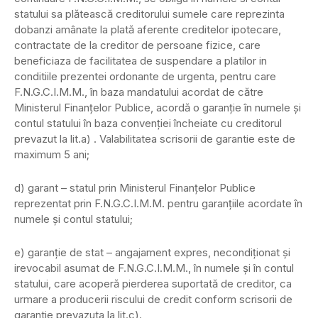
statului sa plătească creditorului sumele care reprezinta
dobanzi amânate la plată aferente creditelor ipotecare,
contractate de la creditor de persoane fizice, care
beneficiaza de facilitatea de suspendare a platilor in
conditiile prezentei ordonante de urgenta, pentru care
F.N.G.C.I.M.M., în baza mandatului acordat de către
Ministerul Finanţelor Publice, acordă o garanţie în numele şi
contul statului în baza convenţiei încheiate cu creditorul
prevazut la lit.a) . Valabilitatea scrisorii de garantie este de
maximum 5 ani;
d) garant – statul prin Ministerul Finanţelor Publice
reprezentat prin F.N.G.C.I.M.M. pentru garanţiile acordate în
numele şi contul statului;
e) garanţie de stat – angajament expres, necondiţionat şi
irevocabil asumat de F.N.G.C.I.M.M., în numele şi în contul
statului, care acoperă pierderea suportată de creditor, ca
urmare a producerii riscului de credit conform scrisorii de
garantie prevazuta la lit.c).