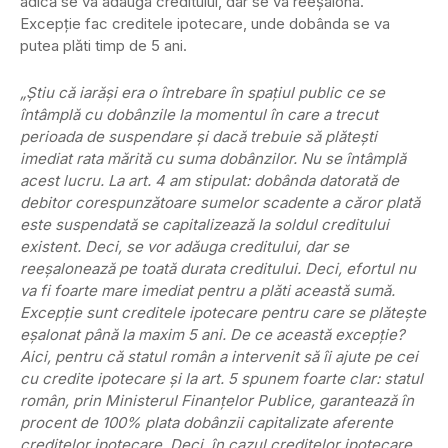
adică se va adauga creditului, dar se va reeşalona.
Excepţie fac creditele ipotecare, unde dobânda se va
putea plăti timp de 5 ani.
„Ştiu că iarăşi era o întrebare în spaţiul public ce se
întâmplă cu dobânzile la momentul în care a trecut
perioada de suspendare şi dacă trebuie să plăteşti
imediat rata mărită cu suma dobânzilor. Nu se întâmplă
acest lucru. La art. 4 am stipulat: dobânda datorată de
debitor corespunzătoare sumelor scadente a căror plată
este suspendată se capitalizează la soldul creditului
existent. Deci, se vor adăuga creditului, dar se
reeşalonează pe toată durata creditului. Deci, efortul nu
va fi foarte mare imediat pentru a plăti această sumă.
Excepţie sunt creditele ipotecare pentru care se plăteşte
eşalonat până la maxim 5 ani. De ce această excepţie?
Aici, pentru că statul român a intervenit să îi ajute pe cei
cu credite ipotecare şi la art. 5 spunem foarte clar: statul
român, prin Ministerul Finanţelor Publice, garantează în
procent de 100% plata dobânzii capitalizate aferente
creditelor ipotecare. Deci, în cazul creditelor ipotecare