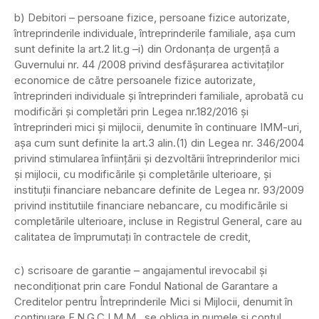
b) Debitori – persoane fizice, persoane fizice autorizate,
întreprinderile individuale, întreprinderile familiale, aşa cum
sunt definite la art.2 lit.g –i) din Ordonanţa de urgenţã a
Guvernului nr. 44 /2008 privind desfãşurarea activitaţilor
economice de cãtre persoanele fizice autorizate,
întreprinderi individuale şi întreprinderi familiale, aprobatã cu
modificări şi completări prin Legea nr.182/2016 şi
întreprinderi mici şi mijlocii, denumite în continuare IMM-uri,
aşa cum sunt definite la art.3 alin.(1) din Legea nr. 346/2004
privind stimularea înfiinţãrii şi dezvoltãrii întreprinderilor mici
şi mijlocii, cu modificãrile şi completãrile ulterioare, şi
instituţii financiare nebancare definite de Legea nr. 93/2009
privind institutiile financiare nebancare, cu modificãrile si
completãrile ulterioare, incluse in Registrul General, care au
calitatea de împrumutaţi în contractele de credit,
c) scrisoare de garantie – angajamentul irevocabil şi
necondiţionat prin care Fondul National de Garantare a
Creditelor pentru Întreprinderile Mici si Mijlocii, denumit în
continuare F.N.G.C.I.M.M., se obliga in numele si contul