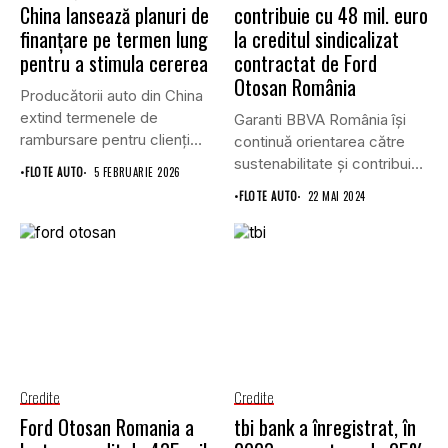
China lansează planuri de
contribuie cu 48 mil. euro
finanțare pe termen lung
la creditul sindicalizat
pentru a stimula cererea
contractat de Ford
Otosan România
Producătorii auto din China
extind termenele de
Garanti BBVA România îşi
rambursare pentru clienți
continuă orientarea către
până la...
sustenabilitate şi contribuie
•
FLOTE AUTO
5 FEBRUARIE 2026
cu 48...
•
FLOTE AUTO
22 MAI 2024
Credite
Credite
Ford Otosan Romania a
tbi bank a înregistrat, în