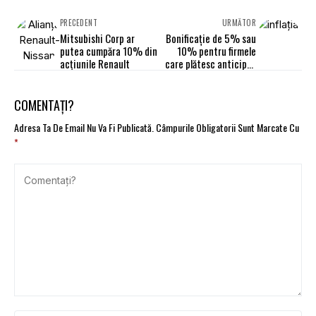
PRECEDENT
URMĂTOR
Mitsubishi Corp ar
Bonificaţie de 5% sau
putea cumpăra 10% din
10% pentru firmele
acțiunile Renault
care plătesc anticipat
impozit pe profit
COMENTAȚI?
Adresa Ta De Email Nu Va Fi Publicată.
Câmpurile Obligatorii Sunt Marcate Cu
*