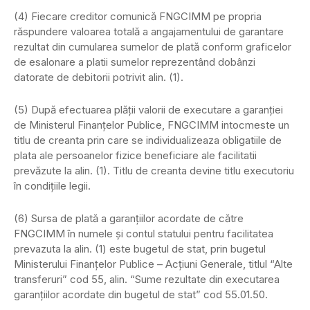
(4) Fiecare creditor comunică FNGCIMM pe propria
răspundere valoarea totală a angajamentului de garantare
rezultat din cumularea sumelor de plată conform graficelor
de esalonare a platii sumelor reprezentând dobânzi
datorate de debitorii potrivit alin. (1).
(5) După efectuarea plăţii valorii de executare a garanţiei
de Ministerul Finanţelor Publice, FNGCIMM intocmeste un
titlu de creanta prin care se individualizeaza obligatiile de
plata ale persoanelor fizice beneficiare ale facilitatii
prevăzute la alin. (1). Titlu de creanta devine titlu executoriu
în condiţiile legii.
(6) Sursa de plată a garanţiilor acordate de către
FNGCIMM în numele şi contul statului pentru facilitatea
prevazuta la alin. (1) este bugetul de stat, prin bugetul
Ministerului Finanţelor Publice – Acţiuni Generale, titlul “Alte
transferuri” cod 55, alin. “Sume rezultate din executarea
garanţiilor acordate din bugetul de stat” cod 55.01.50.