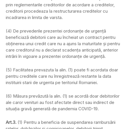
prin reglementarile creditorilor de acordare a creditelor,
creditorii procedeaza la restructurarea creditelor cu
incadrarea in limita de varsta.
(4) De prevederile prezentei ordonanţe de urgenţă
beneficiază debitorii care au încheiat un contract pentru
obţinerea unui credit care nu a ajuns la maturitate şi pentru
care creditorul nu a declarat scadenţa anticipată, anterior
intrării în vigoare a prezentei ordonanţe de urgenţă.
(5) Facilitatea prevazuta la alin. (1) poate fi acordata doar
pentru creditele care nu înregistrează restante la data
instituirii starii de urgenta pe teritoriul Romaniei.
(6) Măsura prevăzută la alin. (1) se acordă doar debitorilor
ale caror venituri au fost afectate direct sau indirect de
situaţia gravă generată de pandemia COVID-19.
Art.3.
(1) Pentru a beneficia de suspendarea rambursării
ratelor, dobânzilor şi comisioanelor, debitorii trimit