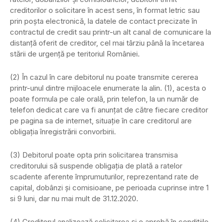
creditorilor o solicitare în acest sens, în format letric sau
prin poşta electronică, la datele de contact precizate în
contractul de credit sau printr-un alt canal de comunicare la
distanţă oferit de creditor, cel mai târziu până la încetarea
stării de urgenţă pe teritoriul României.
(2) În cazul în care debitorul nu poate transmite cererea
printr-unul dintre mijloacele enumerate la alin. (1), acesta o
poate formula pe cale orală, prin telefon, la un număr de
telefon dedicat care va fi anunţat de către fiecare creditor
pe pagina sa de internet, situaţie în care creditorul are
obligaţia înregistrării convorbirii.
(3) Debitorul poate opta prin solicitarea transmisa
creditorului să suspende obligaţia de plată a ratelor
scadente aferente împrumuturilor, reprezentand rate de
capital, dobânzi şi comisioane, pe perioada cuprinse intre 1
si 9 luni, dar nu mai mult de 31.12.2020.
(4) Creditorul analizează solicitarea şi o aprobă în condiţiile