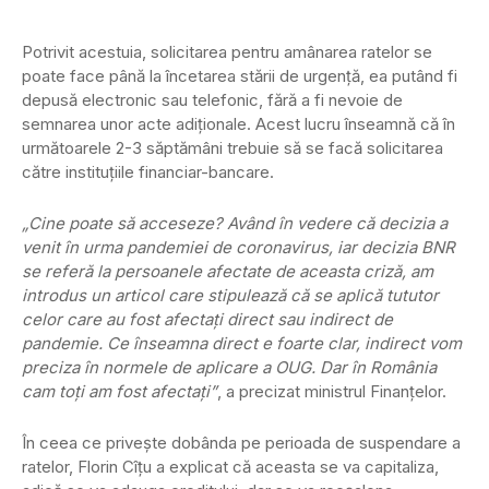
Potrivit acestuia, solicitarea pentru amânarea ratelor se
poate face până la încetarea stării de urgenţă, ea putând fi
depusă electronic sau telefonic, fără a fi nevoie de
semnarea unor acte adiţionale. Acest lucru înseamnă că în
următoarele 2-3 săptămâni trebuie să se facă solicitarea
către instituţiile financiar-bancare.
„Cine poate să acceseze? Având în vedere că decizia a
venit în urma pandemiei de coronavirus, iar decizia BNR
se referă la persoanele afectate de aceasta criză, am
introdus un articol care stipulează că se aplică tututor
celor care au fost afectaţi direct sau indirect de
pandemie. Ce înseamna direct e foarte clar, indirect vom
preciza în normele de aplicare a OUG. Dar în România
cam toţi am fost afectaţi”
, a precizat ministrul Finanţelor.
În ceea ce priveşte dobânda pe perioada de suspendare a
ratelor, Florin Cîţu a explicat că aceasta se va capitaliza,