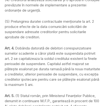
prevăzute în normele de implementare a prezentei
ordonanţe de urgenţă.
(5) Prelungirea duratei contractuale menţionate la art. 2
produce efecte de la data comunicării solicitării de
suspendare adresate creditorilor pentru solicitarile
aprobate de creditori.
Art. 4.
Dobânda datorată de debitori corespunzatoare
sumelor scadente a căror plată este suspendata potrivit
art. 2 se capitalizeaza la soldul creditului existent la finele
perioadei de suspendare. Capitalul astfel majorat se
plăteşte esalonat pe durata ramasă până la noua maturitate
a creditelor, ulterior perioadei de suspendare, cu excepţia
creditelor ipotecare pentru care se plăteşte esalonat până
la maximum 5 ani.
Art. 5.
(1) Statul român, prin Ministerul Finanţelor Publice,
denumit in continuare M.F.P., garantează in procent de 100