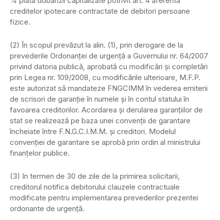
% plata dobânzii capitalizate potrivit art. 4 aferenta
creditelor ipotecare contractate de debitori persoane
fizice.
(2) În scopul prevăzut la alin. (1), prin derogare de la
prevederile Ordonanţei de urgenţă a Guvernului nr. 64/2007
privind datoria publică, aprobată cu modificări şi completări
prin Legea nr. 109/2008, cu modificările ulterioare, M.F.P.
este autorizat să mandateze FNGCIMM în vederea emiterii
de scrisori de garanţie în numele şi în contul statului în
favoarea creditorilor. Acordarea şi derularea garanţiilor de
stat se realizează pe baza unei convenţii de garantare
încheiate între F.N.G.C.I.M.M. şi creditori. Modelul
convenţiei de garantare se aprobă prin ordin al ministrului
finanţelor publice.
(3) In termen de 30 de zile de la primirea solicitarii,
creditorul notifica debitorului clauzele contractuale
modificate pentru implementarea prevederilor prezentei
ordonante de urgenţă.