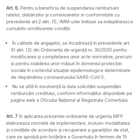
Art. 6.
Pentru a beneficia de suspendarea rambursarii
ratelor, dobânzilor şi comisioanelor in conformitate cu
prevederile art.2 alin. (1), IMM-urile trebuie sa indeplineasca
cumulativ urmãtoarele condiţii:
În calitate de angajator, se încadrează în prevederile art.
XI alin. (2) din Ordonanţa de urgenţă nr. 30/2020 pentru
modificarea şi completarea unor acte normative, precum
şi pentru stabilirea unor măsuri în domeniul protecţiei
sociale în contextul situaţiei epidemiologice determinate
de răspândirea coronavirusului SARS-CoV-2.
Nu se află în insolvenţă la data solicitării suspendării
rambursării creditului, conform informaţiilor disponibile pe
pagina web a Oficiului Naţional al Registrului Comerţului.
Art. 7
In aplicarea prezentei ordonante de urgenta MFP
elaboreaza normele de implementare, inclusiv modalitatea
şi condiţiile de acordare şi recuperare a garanţiilor de stat,
care se aprobă prin hotărâre a Guvernului în termen de 15