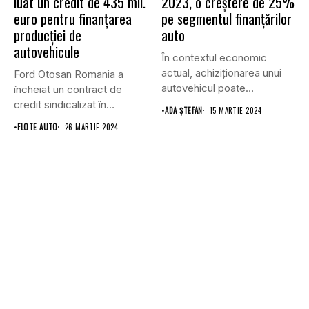
luat un credit de 435 mil.
2023, o creștere de 25%
euro pentru finanţarea
pe segmentul finanțărilor
producției de
auto
autovehicule
În contextul economic
actual, achiziționarea unui
Ford Otosan Romania a
autovehicul poate
încheiat un contract de
reprezenta o investiție
credit sindicalizat în
•
ADA ȘTEFAN
15 MARTIE 2024
considerabilă...
valoare...
•
FLOTE AUTO
26 MARTIE 2024