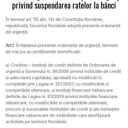
privind suspendarea ratelor la bănci
În temeiul art. 115 alin. (4) din Constituţia României,
republicată, Guvernul României adoptă prezenta ordonanţă
de urgenţă:
Art.1.
În înţelesul prezentei ordonanţe de urgenţă, termenii
de mai jos au următoarele semnificaţii:
a) Creditori – instituţii de credit definite de Ordonanta de
urgentã a Guvernului nr. 99/2006 privind institutiile de credit
si adecvarea capitalului, aprobatã cu modificãri si
completãri prin Legea nr. 227/2007, cu modificãrile si
completãrile ulterioare, şi instituţii financiare nebancare
definite de Legea nr. 93/2009 privind institutiile financiare
nebancare, cu modificãrile si completãrile ulterioare,
precum şi sucursalele instituţiilor de credit şi ale instituţiilor
financiare nebamcare din străinătate care desfăşoară
activitate pe teritoriul României;