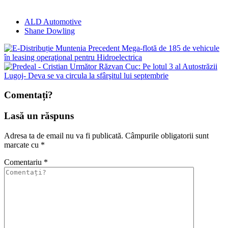
ALD Automotive
Shane Dowling
Precedent
Mega-flotă de 185 de vehicule
în leasing operaţional pentru Hidroelectrica
Următor
Răzvan Cuc: Pe lotul 3 al Autostrăzii
Lugoj- Deva se va circula la sfârşitul lui septembrie
Comentați?
Lasă un răspuns
Adresa ta de email nu va fi publicată.
Câmpurile obligatorii sunt
marcate cu
*
Comentariu
*