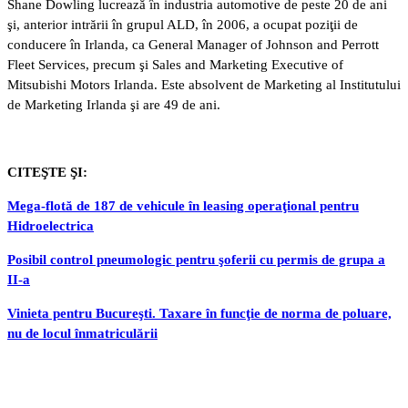
Shane Dowling lucrează în industria automotive de peste 20 de ani
şi, anterior intrării în grupul ALD, în 2006, a ocupat poziţii de
conducere în Irlanda, ca General Manager of Johnson and Perrott
Fleet Services, precum şi Sales and Marketing Executive of
Mitsubishi Motors Irlanda. Este absolvent de Marketing al Institutului
de Marketing Irlanda şi are 49 de ani.
CITEŞTE ŞI:
Mega-flotă de 187 de vehicule în leasing operaţional pentru
Hidroelectrica
Posibil control pneumologic pentru şoferii cu permis de grupa a
II-a
Vinieta pentru Bucureşti. Taxare în funcţie de norma de poluare,
nu de locul înmatriculării