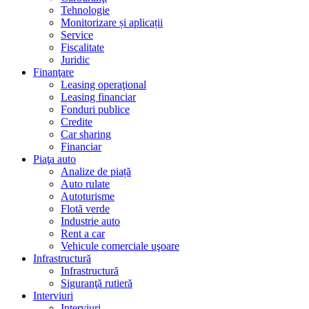
Tehnologie
Monitorizare și aplicații
Service
Fiscalitate
Juridic
Finanţare
Leasing operaţional
Leasing financiar
Fonduri publice
Credite
Car sharing
Financiar
Piaţa auto
Analize de piață
Auto rulate
Autoturisme
Flotă verde
Industrie auto
Rent a car
Vehicule comerciale uşoare
Infrastructură
Infrastructură
Siguranţă rutieră
Interviuri
Interviuri