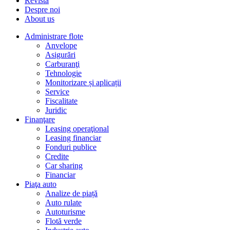
Revista
Despre noi
About us
Administrare flote
Anvelope
Asigurări
Carburanţi
Tehnologie
Monitorizare și aplicații
Service
Fiscalitate
Juridic
Finanţare
Leasing operaţional
Leasing financiar
Fonduri publice
Credite
Car sharing
Financiar
Piaţa auto
Analize de piață
Auto rulate
Autoturisme
Flotă verde