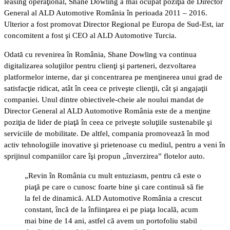
leasing operaţional, Shane Dowling a mai ocupat poziţia de Director
General al ALD Automotive România în perioada 2011 – 2016.
Ulterior a fost promovat Director Regional pe Europa de Sud-Est, iar
concomitent a fost şi CEO al ALD Automotive Turcia.
Odată cu revenirea în România, Shane Dowling va continua
digitalizarea soluţiilor pentru clienţi şi parteneri, dezvoltarea
platformelor interne, dar şi concentrarea pe menţinerea unui grad de
satisfacţie ridicat, atât în ceea ce priveşte clienţii, cât şi angajaţii
companiei. Unul dintre obiectivele-cheie ale noului mandat de
Director General al ALD Automotive România este de a menţine
poziţia de lider de piaţă în ceea ce priveşte soluţiile sustenabile şi
serviciile de mobilitate. De altfel, compania promovează în mod
activ tehnologiile inovative şi prietenoase cu mediul, pentru a veni în
sprijinul companiilor care îşi propun „înverzirea” flotelor auto.
„Revin în România cu mult entuziasm, pentru că este o
piaţă pe care o cunosc foarte bine şi care continuă să fie
la fel de dinamică. ALD Automotive România a crescut
constant, încă de la înfiinţarea ei pe piaţa locală, acum
mai bine de 14 ani, astfel că avem un portofoliu stabil