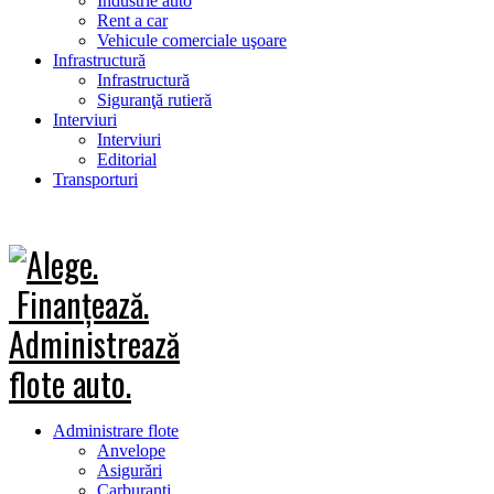
Industrie auto
Rent a car
Vehicule comerciale uşoare
Infrastructură
Infrastructură
Siguranţă rutieră
Interviuri
Interviuri
Editorial
Transporturi
Administrare flote
Anvelope
Asigurări
Carburanţi