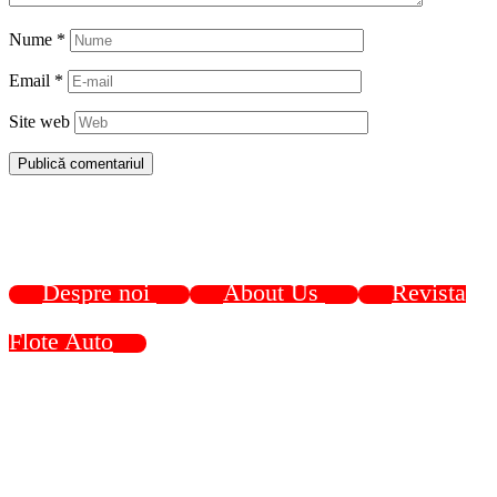
Nume
*
Email
*
Site web
Despre noi
About Us
Revista
Flote Auto