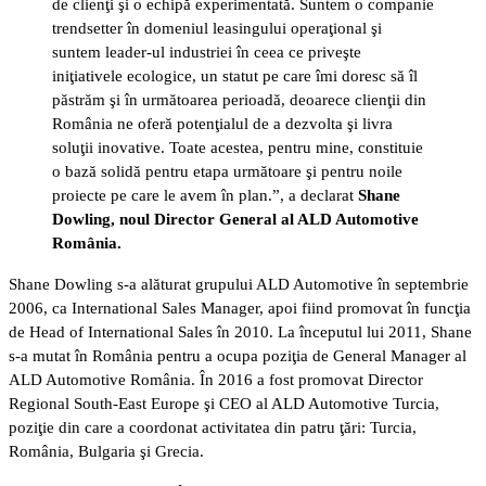
de clienţi şi o echipă experimentată. Suntem o companie
trendsetter în domeniul leasingului operaţional şi
suntem leader-ul industriei în ceea ce priveşte
iniţiativele ecologice, un statut pe care îmi doresc să îl
păstrăm şi în următoarea perioadă, deoarece clienţii din
România ne oferă potenţialul de a dezvolta şi livra
soluţii inovative. Toate acestea, pentru mine, constituie
o bază solidă pentru etapa următoare şi pentru noile
proiecte pe care le avem în plan.”, a declarat
Shane
Dowling, noul Director General al ALD Automotive
România.
Shane Dowling s-a alăturat grupului ALD Automotive în septembrie
2006, ca International Sales Manager, apoi fiind promovat în funcţia
de Head of International Sales în 2010. La începutul lui 2011, Shane
s-a mutat în România pentru a ocupa poziţia de General Manager al
ALD Automotive România. În 2016 a fost promovat Director
Regional South-East Europe şi CEO al ALD Automotive Turcia,
poziţie din care a coordonat activitatea din patru ţări: Turcia,
România, Bulgaria şi Grecia.