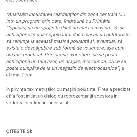
“Analizăm includerea rezidenţilor din zona centrală (…)
într-un program prin care, împreună cu Primăria
Capitalei, să fie sprijiniţi: dacă nu mai au maşină, să îşi
achiziţioneze una nepoluantă; dacă mai au un autoturism,
să renunţe la această maşină poluantă şi, eventual, să
existe o despăgubire sub formă de vouchere, aşa cum
am mai practicat. Prin aceste vouchere să se poată
achiziţiona un televizor, un aragaz, microunde, orice se
poate cumpăra de la un magazin de electrocasnice”
, a
afirmat Firea.
În privinţa taximetriştilor cu maşini poluante, Firea a precizat
că a fost iniţiat un dialog cu reprezentanţii acestora în
vederea identificării unei soluţii.
CITEŞTE ŞI: