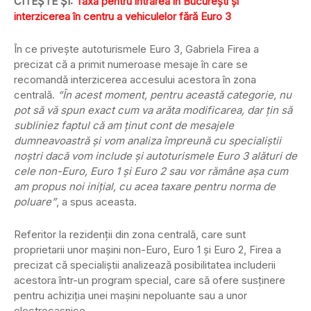
CITEŞTE ŞI:
Taxa pentru intrarea în Bucureşti şi
interzicerea în centru a vehiculelor fără Euro 3
În ce priveşte autoturismele Euro 3, Gabriela Firea a
precizat că a primit numeroase mesaje în care se
recomandă interzicerea accesului acestora în zona
centrală.
“În acest moment, pentru această categorie, nu
pot să vă spun exact cum va arăta modificarea, dar ţin să
subliniez faptul că am ţinut cont de mesajele
dumneavoastră şi vom analiza împreună cu specialiştii
noştri dacă vom include şi autoturismele Euro 3 alături de
cele non-Euro, Euro 1 şi Euro 2 sau vor rămâne aşa cum
am propus noi iniţial, cu acea taxare pentru norma de
poluare”
, a spus aceasta.
Referitor la rezidenţii din zona centrală, care sunt
proprietarii unor maşini non-Euro, Euro 1 şi Euro 2, Firea a
precizat că specialiştii analizează posibilitatea includerii
acestora într-un program special, care să ofere susţinere
pentru achiziţia unei maşini nepoluante sau a unor
electrocasnice.