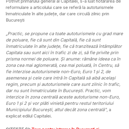
Potrivit primarului general al Capitalei, s-a luat hotărârea de
reformulare a articolului care se referă la autoturismele
înmatriculate în alte judeţe, dar care circulă zilnic prin
Bucureşti
„Practic, se propune ca toate autoturismele cu grad mare
de poluare, fie că sunt din Capitală, fie că sunt
înmatriculate în alte judeţe, fie că tranzitează întâmplător
Capitala sau sunt aici în trafic zi de zi, să fie privite prin
prisma normei de poluare. Şi anume: rămâne ideea ca în
zona cea mai aglomerată, cea mai poluată, în Centru, să
fie interzise autoturismele non-Euro, Euro 1 şi 2, de
asemenea şi cele care intră în Capitală să aibă acelaşi
regim, precum şi autoturismele care sunt zilnic în trafic,
dar nu sunt înmatriculate în Bucureşti. Practic, vom
interzice în zona centrală aceste autoturisme non-Euro,
Euro 1 şi 2 şi vor plăti vinietă pentru restul teritoriului
Municipiului Bucureşti, altul decât zona centrală”
, a
explicat edilul Capitalei.