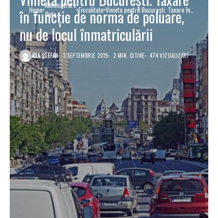
Administrare
Home
Fiscalitate
Vinieta pentru Bucureşti. Taxare în
în funcţie de norma de poluare,
flote
funcţie de norma de poluare, nu de locul
înmatriculării
nu de locul înmatriculării
ADA ȘTEFAN
3 SEPTEMBRIE 2019
2 MIN. CITIRE
474 VIZUALIZĂRI