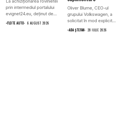
La achiziționarea rovinietei
prin intermediul portalului
Oliver Blume, CEO-ul
evignet24.eu, deținut de
grupului Volkswagen, a
Enternova Kft. din...
solicitat în mod explicit
•
FLOTE AUTO
6 AUGUST 2026
Uniunii Europene...
•
ADA ȘTEFAN
28 IULIE 2026