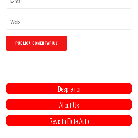
Despre noi
About Us
Revista Flote Auto