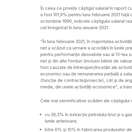
În ceea ce priveţe câştigul salarial în raport c
a fost 101,9% pentru luna februarie 2021 faţă
octombrie 1990, indicele câştigului salarial r
cel înregistrat în luna ianuarie 2021.
“În luna februarie 2021, în majoritatea activităţ
net a scăzut ca urmare a acordării în lunile p
pentru performanţe deosebite sau al 13-lea sala
net şi din alte fonduri (inclusiv bilete de val
fost cauzate de întreruperi/încetări ale activi
economici sau de remunerarea parţială a salaria
(funcţie de contracte/proiecte), cât şi de anga
medie, din unele activităţi economice”, a tran
Cele mai semnificative scăderi ale câştigului 
cu 26,3% în extracţia petrolului brut şi a g
lunile anterioare;
între 6% şi 10% în fabricarea produselor de 