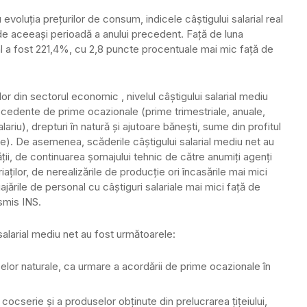
u evoluţia preţurilor de consum, indicele câştigului salarial real
 de aceeaşi perioadă a anului precedent. Faţă de luna
eal a fost 221,4%, cu 2,8 puncte procentuale mai mic faţă de
ilor din sectorul economic , nivelul câştigului salarial mediu
recedente de prime ocazionale (prime trimestriale, anuale,
riu), drepturi în natură şi ajutoare băneşti, sume din profitul
oare). De asemenea, scăderile câştigului salarial mediu net au
tăţii, de continuarea şomajului tehnic de către anumiţi agenţi
ţilor, de nerealizările de producţie ori încasările mai mici
jările de personal cu câştiguri salariale mai mici faţă de
smis INS.
salarial mediu net au fost următoarele:
azelor naturale, ca urmare a acordării de prime ocazionale în
cocserie şi a produselor obţinute din prelucrarea ţiţeiului,