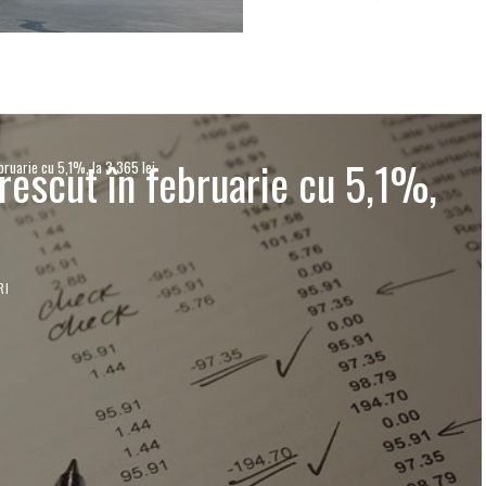
crescut în februarie cu 5,1%,
bruarie cu 5,1%, la 3.365 lei
RI