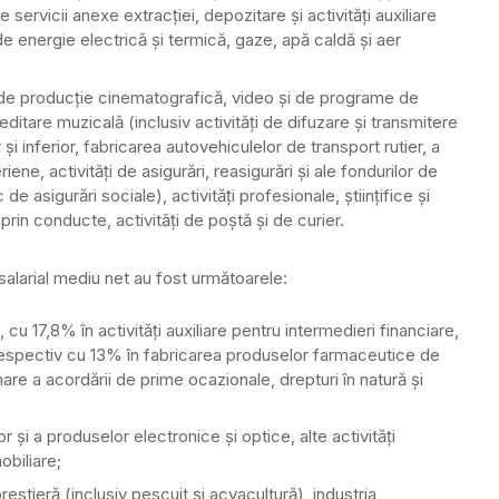
e servicii anexe extracţiei, depozitare şi activităţi auxiliare
de energie electrică şi termică, gaze, apă caldă şi aer
ţi de producţie cinematografică, video şi de programe de
e editare muzicalǎ (inclusiv activităţi de difuzare şi transmitere
i inferior, fabricarea autovehiculelor de transport rutier, a
iene, activităţi de asigurări, reasigurări şi ale fondurilor de
de asigurări sociale), activităţi profesionale, ştiinţifice şi
 prin conducte, activităţi de poştă şi de curier.
salarial mediu net au fost următoarele:
cu 17,8% în activităţi auxiliare pentru intermedieri financiare,
, respectiv cu 13% în fabricarea produselor farmaceutice de
re a acordării de prime ocazionale, drepturi în natură şi
r şi a produselor electronice şi optice, alte activităţi
obiliare;
orestieră (inclusiv pescuit şi acvacultură), industria