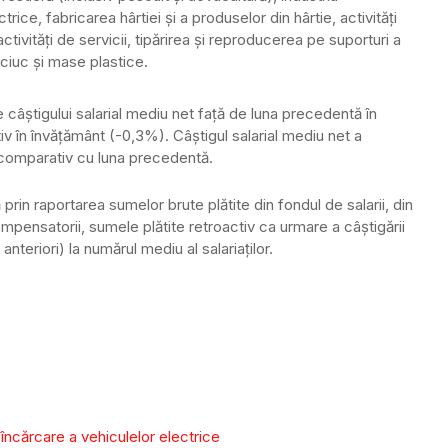
ice, fabricarea hârtiei şi a produselor din hârtie, activităţi
ctivităţi de servicii, tipărirea şi reproducerea pe suporturi a
uciuc şi mase plastice.
e câştigului salarial mediu net faţă de luna precedentă în
iv în învăţământ (-0,3%). Câştigul salarial mediu net a
 comparativ cu luna precedentă.
prin raportarea sumelor brute plătite din fondul de salarii, din
ompensatorii, sumele plătite retroactiv ca urmare a câştigării
anteriori) la numărul mediu al salariaţilor.
 încărcare a vehiculelor electrice