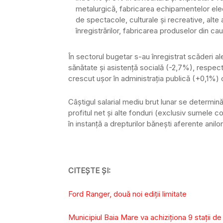
metalurgică, fabricarea echipamentelor electr
de spectacole, culturale şi recreative, alte a
înregistrărilor, fabricarea produselor din ca
În sectorul bugetar s-au înregistrat scăderi al
sănătate şi asistenţă socială (-2,7%), respect
crescut uşor în administraţia publică (+0,1%)
Câştigul salarial mediu brut lunar se determină 
profitul net şi alte fonduri (exclusiv sumele c
în instanţă a drepturilor băneşti aferente anilor 
CITEȘTE ȘI:
Ford Ranger, două noi ediții limitate
Municipiul Baia Mare va achiziţiona 9 staţii de