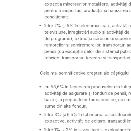
extracţia minereurilor metalifere, activităţi d
pentru transporturi, producţia şi furnizarea 
condiţionat;
între 2% şi 5% în telecomunicaţii, activită
televiziune, înregistrǎri audio şi activităţi d
de programe), extracţia cărbunelui superior ş
remorcilor şi semiremorcilor, transporturi aer
pensii (cu excepţia celor din sistemul public 
tehnice, transporturi terestre şi transporturi
Cele mai semnificative creşteri ale câştigului 
cu 53,6% în fabricarea produselor din tutun, 
activităţi de asigurare şi fonduri de pensii
bază şi a preparatelor farmaceutice, ca urma
sume din alte fonduri;
între 3% şi 6,5% în fabricarea calculatoarelo
extractive, activităţi de editare, tranzacţii im
între 1% şi 3% în silvicultură şi exploatare f