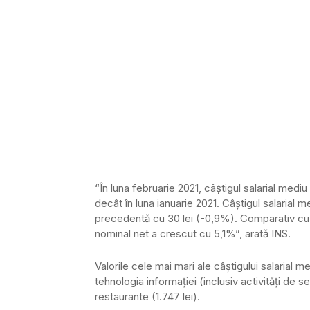
“În luna februarie 2021, câştigul salarial medi
decât în luna ianuarie 2021. Câştigul salarial 
precedentă cu 30 lei (-0,9%). Comparativ cu l
nominal net a crescut cu 5,1%”, arată INS.
Valorile cele mai mari ale câştigului salarial me
tehnologia informaţiei (inclusiv activităţi de ser
restaurante (1.747 lei).