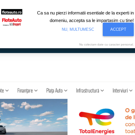
Ca sa nu pierzi informatii esentiale de la experti in
domeniu, accepta sa le impartasim cu tine!
NU, MULTUMESC
ACCEPT
Nu colectam date cu caracter personal.
ote
Finanţare
Piaţa Auto
Infrastructură
Interviuri