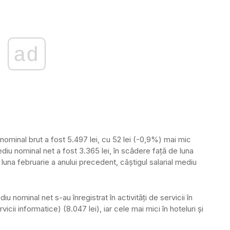
ad
u nominal brut a fost 5.497 lei, cu 52 lei (-0,9%) mai mic
mediu nominal net a fost 3.365 lei, în scădere faţă de luna
una februarie a anului precedent, câştigul salarial mediu
diu nominal net s-au înregistrat în activităţi de servicii în
vicii informatice) (8.047 lei), iar cele mai mici în hoteluri şi