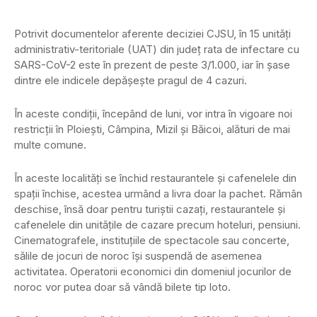
Potrivit documentelor aferente deciziei CJSU, în 15 unităţi
administrativ-teritoriale (UAT) din judeţ rata de infectare cu
SARS-CoV-2 este în prezent de peste 3/1.000, iar în şase
dintre ele indicele depăşeşte pragul de 4 cazuri.
În aceste condiţii, începând de luni, vor intra în vigoare noi
restricţii în Ploieşti, Câmpina, Mizil şi Băicoi, alături de mai
multe comune.
În aceste localităţi se închid restaurantele şi cafenelele din
spaţii închise, acestea urmând a livra doar la pachet. Rămân
deschise, însă doar pentru turiştii cazaţi, restaurantele şi
cafenelele din unităţile de cazare precum hoteluri, pensiuni.
Cinematografele, instituţiile de spectacole sau concerte,
sălile de jocuri de noroc îşi suspendă de asemenea
activitatea. Operatorii economici din domeniul jocurilor de
noroc vor putea doar să vândă bilete tip loto.