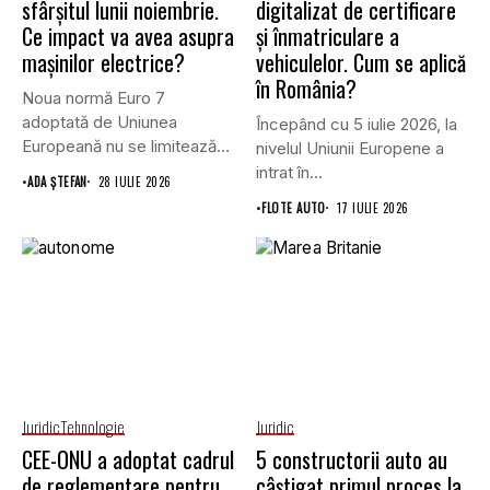
sfârșitul lunii noiembrie.
digitalizat de certificare
Ce impact va avea asupra
și înmatriculare a
mașinilor electrice?
vehiculelor. Cum se aplică
în România?
Noua normă Euro 7
adoptată de Uniunea
Începând cu 5 iulie 2026, la
Europeană nu se limitează
nivelul Uniunii Europene a
doar...
intrat în...
•
ADA ȘTEFAN
28 IULIE 2026
•
FLOTE AUTO
17 IULIE 2026
Juridic
Tehnologie
Juridic
CEE-ONU a adoptat cadrul
5 constructorii auto au
de reglementare pentru
câștigat primul proces la