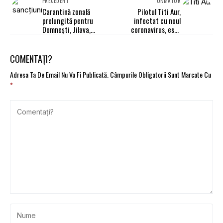
PRECEDENT
URMĂTOR
Carantină zonală
Pilotul Titi Aur,
prelungită pentru
infectat cu noul
Domneşti, Jilava,
coronavirus, este
Pantelimon şi Voluntari
internat în spitalul din
din jud. Ilfov
Bârlad
COMENTAȚI?
Adresa Ta De Email Nu Va Fi Publicată.
Câmpurile Obligatorii Sunt Marcate Cu
*