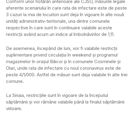
Conform unor hotărâri anterioare ale CJSU, măsurile legale
aferente scenariului în care rata de infectare este de peste
3 cazuri la mia de locuitori sunt deja în vigoare în alte nouă
unităţi administrativ-teritoriale, una dintre comunele
respective în care sunt în continuare valabile aceste
restricţii având acum un indice al îmbolnăvirilor de 1,11.
De asemenea, începând de luni, vor fi valabile restricţii
suplimentare privind circulaţia în weekend şi programul
magazinelor în oraşul Băicoi şi în comunele Cosminele şi
Olari, unde rata de infectare cu noul coronavirus este de
peste 4/1/000. Astfel de măsuri sunt deja valabile în alte trei
comune.
La Sinaia, restricţiile sunt în vigoare de la începutul
săptămânii şi vor rămâne valabile până la finalul săptămânii
viitoare.