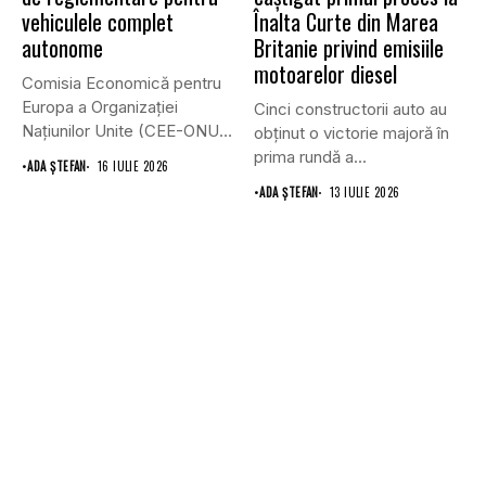
vehiculele complet
Înalta Curte din Marea
autonome
Britanie privind emisiile
motoarelor diesel
Comisia Economică pentru
Europa a Organizației
Cinci constructorii auto au
Națiunilor Unite (CEE-ONU)
obținut o victorie majoră în
a adoptat primul...
prima rundă a...
•
ADA ȘTEFAN
16 IULIE 2026
•
ADA ȘTEFAN
13 IULIE 2026