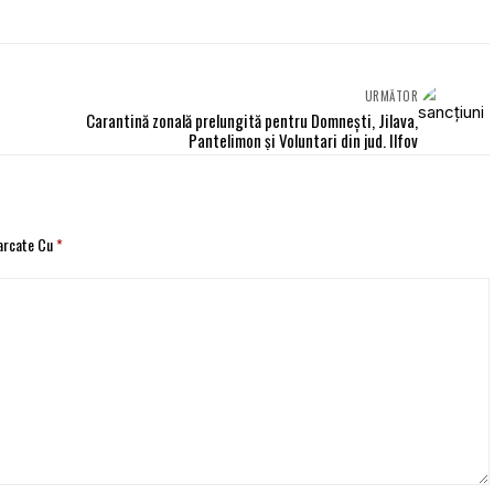
URMĂTOR
Carantină zonală prelungită pentru Domneşti, Jilava,
Pantelimon şi Voluntari din jud. Ilfov
Marcate Cu
*