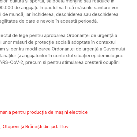
telor, cultura și sportul, să poată menține sau readuce în
500.000 de angajați. Impactul va fi că măsurile sanitare vor
ței de muncă, iar închiderea, deschiderea sau deschiderea
u agilitatea de care e nevoie în această perioadă.
oiectul de lege pentru aprobarea Ordonanţei de urgenţă a
rii unor măsuri de protecţie socială adoptate în contextul
um şi pentru modificarea Ordonanţei de urgenţă a Guvernului
ariaţilor şi angajatorilor în contextul situaţiei epidemiologice
ARS-CoV-2, precum şi pentru stimularea creşterii ocupării
mania pentru producția de mașini electrice
, Otopeni şi Brăneşti din jud. Ilfov