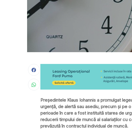
Preşedintele Klaus Iohannis a promulgat legea
urgenţă, de alertă sau asediu, precum şi pe o p
perioade în care a fost instituită starea de urg
reducerii timpului de muncă al salariaţilor cu 
prevăzută în contractul individual de muncă.