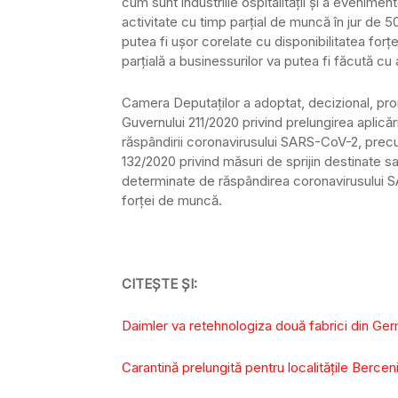
cum sunt industriile ospitalității și a evenimen
activitate cu timp parțial de muncă în jur de 
putea fi ușor corelate cu disponibilitatea for
parțială a businessurilor va putea fi făcută c
Camera Deputaţilor a adoptat, decizional, pr
Guvernului 211/2020 privind prelungirea aplică
răspândirii coronavirusului SARS-CoV-2, prec
132/2020 privind măsuri de sprijin destinate sal
determinate de răspândirea coronavirusului S
forţei de muncă.
CITEȘTE ȘI:
Daimler va retehnologiza două fabrici din Ger
Carantină prelungită pentru localităţile Berceni