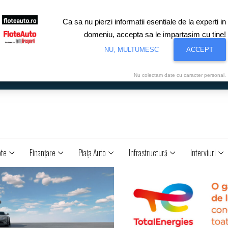
Ca sa nu pierzi informatii esentiale de la experti in
domeniu, accepta sa le impartasim cu tine!
NU, MULTUMESC
ACCEPT
Nu colectam date cu caracter personal.
ote
Finanţare
Piaţa Auto
Infrastructură
Interviuri