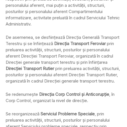
personalului aferent, mai puţin a activităţii, structurii,
posturilor şi personalului aferent Compartimentului
informatizare, activitate preluată în cadrul Serviciului Tehnic
Administrativ.
De asemenea, se desfiinţează Direcţia Generală Transport
Terestru şi se înfiinţează
Direcţia Transport Feroviar
prin
preluarea activităţii, structurii, posturilor şi personalului
aferent Direcţiei Transport Feroviar, organizată în cadrul
Direcţiei generale transport terestru şi prin înfiinţarea
Direcţiei Transport Rutier
prin preluarea activităţii, structurii,
posturilor şi personalului aferent Direcţiei Transport Rutier,
organizată în cadrul Direcţiei generale transport terestru.
Se redenumeşte
Direcţia Corp Control şi Anticorupţie
, în
Corp Control, organizat la nivel de direcţie.
Se reorganizează
Serviciul Probleme Speciale
, prin
preluarea activităţii, structurii, posturilor şi personalului
aferent Serviciului probleme speciale, respectiv prin