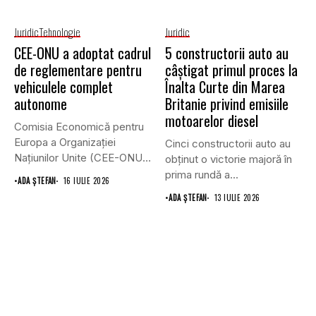
Juridic
Tehnologie
Juridic
CEE-ONU a adoptat cadrul
5 constructorii auto au
de reglementare pentru
câștigat primul proces la
vehiculele complet
Înalta Curte din Marea
autonome
Britanie privind emisiile
motoarelor diesel
Comisia Economică pentru
Europa a Organizației
Cinci constructorii auto au
Națiunilor Unite (CEE-ONU)
obținut o victorie majoră în
a adoptat primul...
prima rundă a...
•
ADA ȘTEFAN
16 IULIE 2026
•
ADA ȘTEFAN
13 IULIE 2026