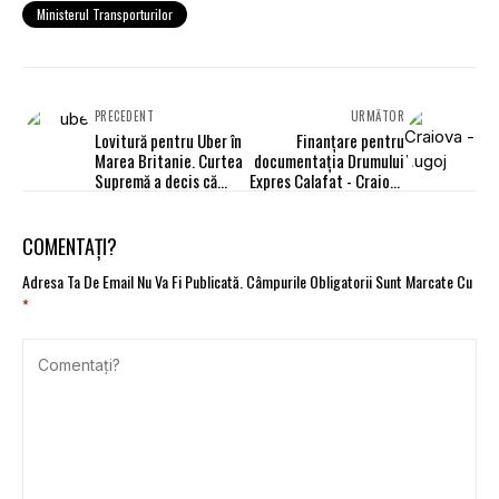
Ministerul Transporturilor
PRECEDENT
URMĂTOR
Lovitură pentru Uber în
Finanțare pentru
Marea Britanie. Curtea
documentația Drumului
Supremă a decis că
Expres Calafat - Craiova
șoferii sunt „angajați”,
- Lugoj
nu contractori
independenți
COMENTAȚI?
Adresa Ta De Email Nu Va Fi Publicată.
Câmpurile Obligatorii Sunt Marcate Cu
*