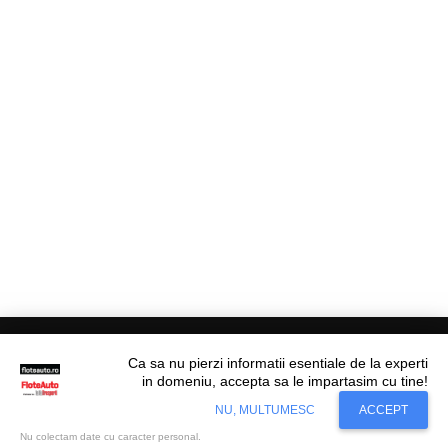
Ca sa nu pierzi informatii esentiale de la experti
in domeniu, accepta sa le impartasim cu tine!
Situl nostru utilizeaza cookies. Ce inseamna
© Flote Auto. Toate drepturile rezervate.
Accept
NU, MULTUMESC
ACCEPT
cookie?
Aflati mai mult...
Editorial
Asigurări
Fiscalitate
Juridic
Financiar
Analize De Piață
Transporturi
Nu colectam date cu caracter personal.