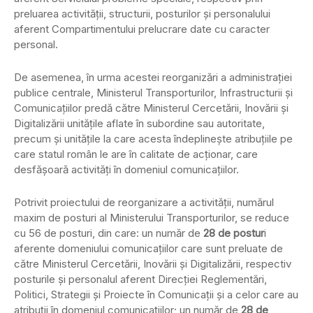
preluarea activităţii, structurii, posturilor şi personalului
aferent Compartimentului prelucrare date cu caracter
personal.
De asemenea, în urma acestei reorganizări a administraţiei
publice centrale, Ministerul Transporturilor, Infrastructurii şi
Comunicaţiilor predă către Ministerul Cercetării, Inovării şi
Digitalizării unităţile aflate în subordine sau autoritate,
precum şi unităţile la care acesta îndeplineşte atribuţiile pe
care statul român le are în calitate de acţionar, care
desfăşoară activităţi în domeniul comunicaţiilor.
Potrivit proiectului de reorganizare a activității, numărul
maxim de posturi al Ministerului Transporturilor, se reduce
cu 56 de posturi, din care: un număr de
28 de postur
i
aferente domeniului comunicaţiilor care sunt preluate de
către Ministerul Cercetării, Inovării şi Digitalizării, respectiv
posturile şi personalul aferent Direcţiei Reglementări,
Politici, Strategii şi Proiecte în Comunicaţii şi a celor care au
atribuţii în domeniul comunicaţiilor; un număr de
28 de