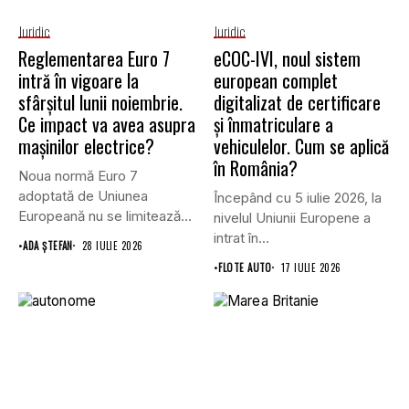
Juridic
Juridic
Reglementarea Euro 7
eCOC-IVI, noul sistem
intră în vigoare la
european complet
sfârșitul lunii noiembrie.
digitalizat de certificare
Ce impact va avea asupra
și înmatriculare a
mașinilor electrice?
vehiculelor. Cum se aplică
în România?
Noua normă Euro 7
adoptată de Uniunea
Începând cu 5 iulie 2026, la
Europeană nu se limitează
nivelul Uniunii Europene a
doar...
intrat în...
•
ADA ȘTEFAN
28 IULIE 2026
•
FLOTE AUTO
17 IULIE 2026