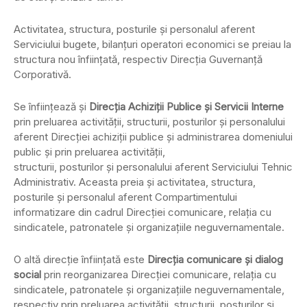
Activitatea, structura, posturile şi personalul aferent
Serviciului bugete, bilanţuri operatori economici se preiau la
structura nou înfiinţată, respectiv Direcţia Guvernanţă
Corporativă.
Se înfiinţează şi
Direcţia Achiziţii Publice şi Servicii Interne
prin preluarea activităţii, structurii, posturilor şi personalului
aferent Direcţiei achiziţii publice şi administrarea domeniului
public şi prin preluarea activităţii,
structurii, posturilor şi personalului aferent Serviciului Tehnic
Administrativ. Aceasta preia şi activitatea, structura,
posturile şi personalul aferent Compartimentului
informatizare din cadrul Direcţiei comunicare, relaţia cu
sindicatele, patronatele şi organizaţiile neguvernamentale.
O altă direcţie înfiinţată este
Direcţia comunicare şi dialog
social
prin reorganizarea Direcţiei comunicare, relaţia cu
sindicatele, patronatele şi organizaţiile neguvernamentale,
respectiv prin preluarea activităţii, structurii, posturilor şi