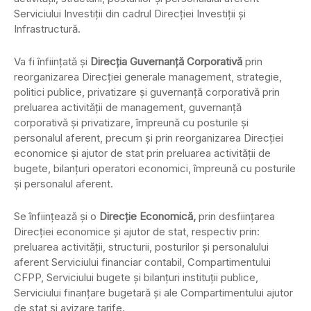
Serviciului Investiţii din cadrul Direcţiei Investiţii şi
Infrastructură.
Va fi înfiinţată şi
Direcţia Guvernanţă Corporativă
prin
reorganizarea Direcţiei generale management, strategie,
politici publice, privatizare şi guvernanţă corporativă prin
preluarea activităţii de management, guvernanţă
corporativă şi privatizare, împreună cu posturile şi
personalul aferent, precum şi prin reorganizarea Direcţiei
economice şi ajutor de stat prin preluarea activităţii de
bugete, bilanţuri operatori economici, împreună cu posturile
şi personalul aferent.
Se înfiinţează şi o
Direcţie Economică,
prin desfiinţarea
Direcţiei economice şi ajutor de stat, respectiv prin:
preluarea activităţii, structurii, posturilor şi personalului
aferent Serviciului financiar contabil, Compartimentului
CFPP, Serviciului bugete şi bilanţuri instituţii publice,
Serviciului finanţare bugetară şi ale Compartimentului ajutor
de stat şi avizare tarife.