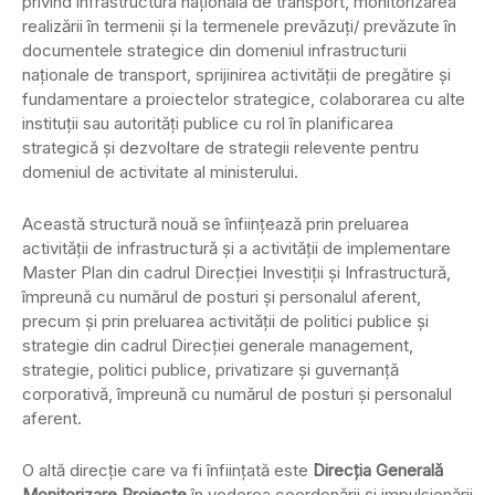
privind infrastructura naţională de transport, monitorizarea
realizării în termenii şi la termenele prevăzuţi/ prevăzute în
documentele strategice din domeniul infrastructurii
naţionale de transport, sprijinirea activităţii de pregătire şi
fundamentare a proiectelor strategice, colaborarea cu alte
instituţii sau autorităţi publice cu rol în planificarea
strategică şi dezvoltare de strategii relevente pentru
domeniul de activitate al ministerului.
Această structură nouă se înfiinţează prin preluarea
activităţii de infrastructură şi a activităţii de implementare
Master Plan din cadrul Direcţiei Investiţii şi Infrastructură,
împreună cu numărul de posturi şi personalul aferent,
precum şi prin preluarea activităţii de politici publice şi
strategie din cadrul Direcţiei generale management,
strategie, politici publice, privatizare şi guvernanţă
corporativă, împreună cu numărul de posturi şi personalul
aferent.
O altă direcţie care va fi înfiinţată este
Direcţia Generală
Monitorizare Proiecte
în vederea coordonării şi impulsionării