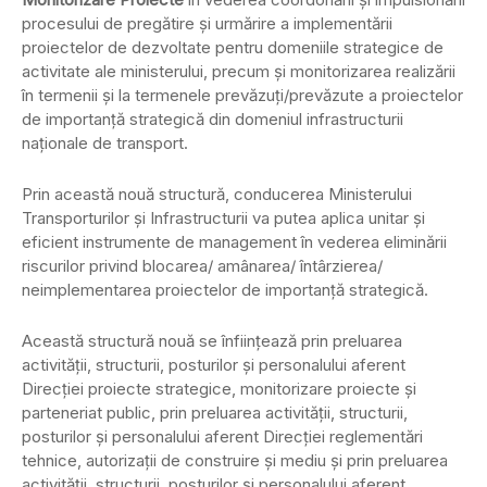
procesului de pregătire şi urmărire a implementării
proiectelor de dezvoltate pentru domeniile strategice de
activitate ale ministerului, precum şi monitorizarea realizării
în termenii şi la termenele prevăzuţi/prevăzute a proiectelor
de importanţă strategică din domeniul infrastructurii
naţionale de transport.
Prin această nouă structură, conducerea Ministerului
Transporturilor şi Infrastructurii va putea aplica unitar şi
eficient instrumente de management în vederea eliminării
riscurilor privind blocarea/ amânarea/ întârzierea/
neimplementarea proiectelor de importanţă strategică.
Această structură nouă se înfiinţează prin preluarea
activităţii, structurii, posturilor şi personalului aferent
Direcţiei proiecte strategice, monitorizare proiecte şi
parteneriat public, prin preluarea activităţii, structurii,
posturilor şi personalului aferent Direcţiei reglementări
tehnice, autorizaţii de construire şi mediu şi prin preluarea
activităţii, structurii, posturilor şi personalului aferent