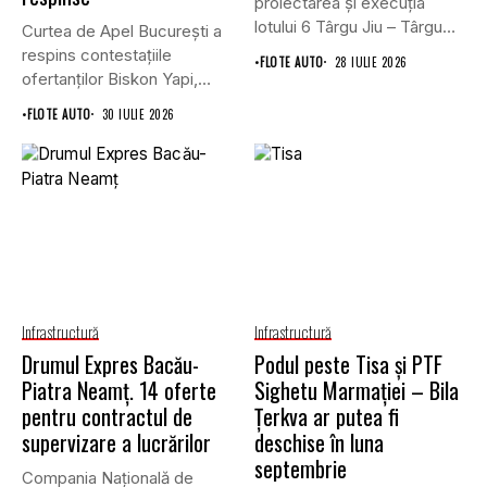
proiectarea și execuția
lotului 6 Târgu Jiu – Târgu
Curtea de Apel București a
Cărbunești,...
respins contestațiile
•
FLOTE AUTO
28 IULIE 2026
ofertanților Biskon Yapi,
Straco și...
•
FLOTE AUTO
30 IULIE 2026
Infrastructură
Infrastructură
Drumul Expres Bacău-
Podul peste Tisa și PTF
Piatra Neamț. 14 oferte
Sighetu Marmației – Bila
pentru contractul de
Țerkva ar putea fi
supervizare a lucrărilor
deschise în luna
septembrie
Compania Națională de