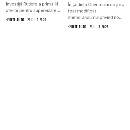
Investiții Rutiere a primit 14
În ședința Guvernului de joi a
oferte pentru supervizarea
fost modificat
lucrărilor...
memorandumul privind noul
•
FLOTE AUTO
24 IULIE 2026
punct...
•
FLOTE AUTO
24 IULIE 2026