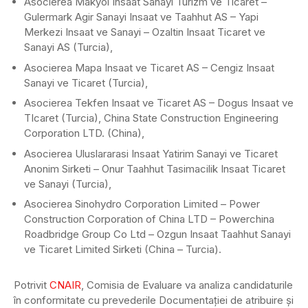
Asocierea Makyol Insaat Sanayi Turizm ve Ticaret –
Gulermark Agir Sanayi Insaat ve Taahhut AS – Yapi
Merkezi Insaat ve Sanayi – Ozaltin Insaat Ticaret ve
Sanayi AS (Turcia),
Asocierea Mapa Insaat ve Ticaret AS – Cengiz Insaat
Sanayi ve Ticaret (Turcia),
Asocierea Tekfen Insaat ve Ticaret AS – Dogus Insaat ve
TIcaret (Turcia), China State Construction Engineering
Corporation LTD. (China),
Asocierea Uluslararasi Insaat Yatirim Sanayi ve Ticaret
Anonim Sirketi – Onur Taahhut Tasimacilik Insaat Ticaret
ve Sanayi (Turcia),
Asocierea Sinohydro Corporation Limited – Power
Construction Corporation of China LTD – Powerchina
Roadbridge Group Co Ltd – Ozgun Insaat Taahhut Sanayi
ve Ticaret Limited Sirketi (China – Turcia).
Potrivit
CNAIR
, Comisia de Evaluare va analiza candidaturile
în conformitate cu prevederile Documentaţiei de atribuire şi