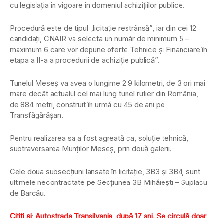
cu legislaţia în vigoare în domeniul achiziţiilor publice.
Procedură este de tipul „licitaţie restrânsă”, iar din cei 12
candidaţi, CNAIR va selecta un număr de minimum 5 –
maximum 6 care vor depune oferte Tehnice şi Financiare în
etapa a II-a a procedurii de achiziţie publică”.
Tunelul Meseş va avea o lungime 2,9 kilometri, de 3 ori mai
mare decât actualul cel mai lung tunel rutier din România,
de 884 metri, construit în urmă cu 45 de ani pe
Transfăgărăşan.
Pentru realizarea sa a fost agreată ca, soluţie tehnică,
subtraversarea Munţilor Meseş, prin două galerii.
Cele doua subsecțiuni lansate în licitație, 3B3 și 3B4, sunt
ultimele necontractate pe Secțiunea 3B Mihăieşti – Suplacu
de Barcău.
Citiți și
:
Autostrada Transilvania, după 17 ani. Se circulă doar