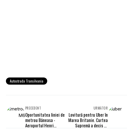
Autostrada Transilvania
PRECEDENT
URMĂTOR
Oportunitatea liniei de
Lovitură pentru Uber în
metrou Băneasa -
Marea Britanie. Curtea
Aeroportul Henri
Supremă a decis că
Coandă este reanalizată
șoferii sunt „angajați”,