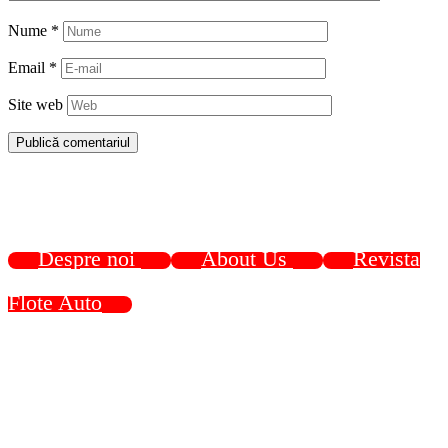
Nume
*
Email
*
Site web
Despre noi
About Us
Revista
Flote Auto