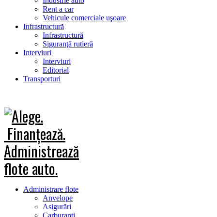
Industrie auto
Rent a car
Vehicule comerciale uşoare
Infrastructură
Infrastructură
Siguranţă rutieră
Interviuri
Interviuri
Editorial
Transporturi
Administrare flote
Anvelope
Asigurări
Carburanţi