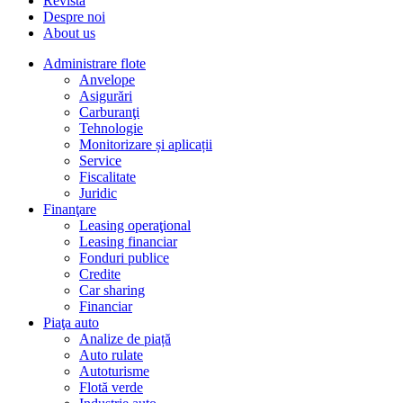
Revista
Despre noi
About us
Administrare flote
Anvelope
Asigurări
Carburanţi
Tehnologie
Monitorizare și aplicații
Service
Fiscalitate
Juridic
Finanţare
Leasing operaţional
Leasing financiar
Fonduri publice
Credite
Car sharing
Financiar
Piaţa auto
Analize de piață
Auto rulate
Autoturisme
Flotă verde