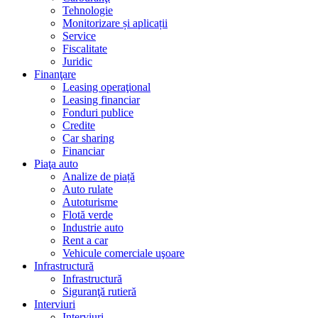
Tehnologie
Monitorizare și aplicații
Service
Fiscalitate
Juridic
Finanţare
Leasing operaţional
Leasing financiar
Fonduri publice
Credite
Car sharing
Financiar
Piaţa auto
Analize de piață
Auto rulate
Autoturisme
Flotă verde
Industrie auto
Rent a car
Vehicule comerciale uşoare
Infrastructură
Infrastructură
Siguranţă rutieră
Interviuri
Interviuri