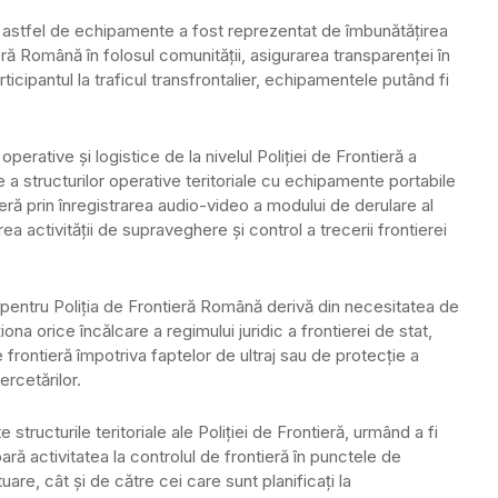
or astfel de echipamente a fost reprezentat de îmbunătățirea
tieră Română în folosul comunităţii, asigurarea transparenţei în
articipantul la traficul transfrontalier, echipamentele putând fi
operative și logistice de la nivelul Poliției de Frontieră a
e a structurilor operative teritoriale cu echipamente portabile
ntieră prin înregistrarea audio-video a modului de derulare al
ea activității de supraveghere și control a trecerii frontierei
pentru Poliţia de Frontieră Română derivă din necesitatea de
ona orice încălcare a regimului juridic a frontierei de stat,
de frontieră împotriva faptelor de ultraj sau de protecţie a
ercetărilor.
 structurile teritoriale ale Poliţiei de Frontieră, urmând a fi
oară activitatea la controlul de frontieră în punctele de
uare, cât şi de către cei care sunt planificaţi la