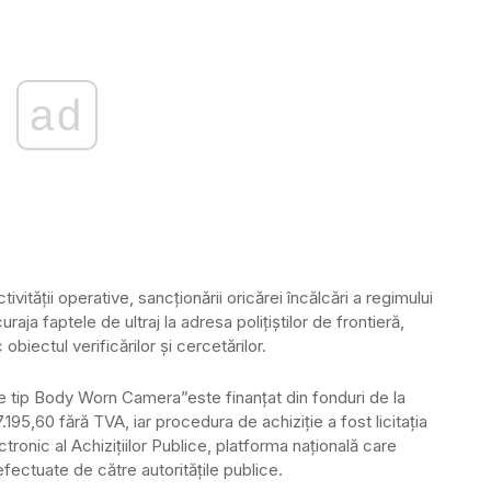
ad
ității operative, sancționării oricărei încălcări a regimului
uraja faptele de ultraj la adresa poliţiştilor de frontieră,
biectul verificărilor şi cercetărilor.
de tip Body Worn Camera”este finanţat din fonduri de la
.195,60 fără TVA, iar procedura de achiziţie a fost licitația
tronic al Achizițiilor Publice, platforma națională care
efectuate de către autoritățile publice.