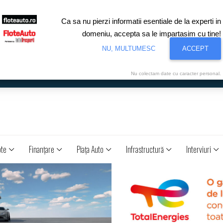
Ca sa nu pierzi informatii esentiale de la experti in
domeniu, accepta sa le impartasim cu tine!
NU, MULTUMESC
ACCEPT
Nu colectam date cu caracter personal.
ote
Finanţare
Piaţa Auto
Infrastructură
Interviuri