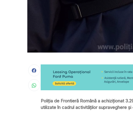
Poliţia de Frontieră Română a achiziţionat 3
utilizate în cadrul activităților supraveghere şi 