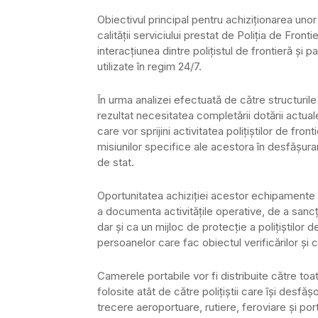
Obiectivul principal pentru achiziționarea un
calității serviciului prestat de Poliția de Fron
interacţiunea dintre poliţistul de frontieră şi p
utilizate în regim 24/7.
În urma analizei efectuată de către structurile 
rezultat necesitatea completării dotării actual
care vor sprijini activitatea polițiștilor de fro
misiunilor specifice ale acestora în desfășurar
de stat.
Oportunitatea achiziției acestor echipamente 
a documenta activitățile operative, de a sancți
dar și ca un mijloc de protecţie a poliţiştilor 
persoanelor care fac obiectul verificărilor şi c
Camerele portabile vor fi distribuite către toate
folosite atât de către poliţiştii care îşi desfăş
trecere aeroportuare, rutiere, feroviare şi port