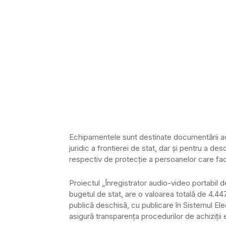
Echipamentele sunt destinate documentării activ
juridic a frontierei de stat, dar şi pentru a desc
respectiv de protecţie a persoanelor care fac o
Proiectul „Înregistrator audio-video portabil 
bugetul de stat, are o valoarea totală de 4.447
publică deschisă, cu publicare în Sistemul Elec
asigură transparența procedurilor de achiziții 