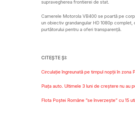
supravegherea frontierei de stat.
Camerele Motorola VB400 se poartă pe corp, 
un obiectiv grandangular HD 1080p complet, c
purtătorului pentru a oferi transparență.
CITEȘTE ȘI:
Circulație îngreunată pe timpul nopții în zon
Piața auto. Ultimele 3 luni de creștere nu au 
Flota Poștei Române ”se înverzește” cu 15 uti