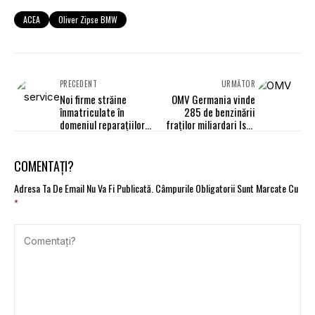
ACEA
Oliver Zipse BMW
PRECEDENT
URMĂTOR
Noi firme străine
OMV Germania vinde
înmatriculate în
285 de benzinării
domeniul reparaţiilor
fraților miliardari Issa
auto şi moto
din Marea Britanie
COMENTAȚI?
Adresa Ta De Email Nu Va Fi Publicată.
Câmpurile Obligatorii Sunt Marcate Cu
*