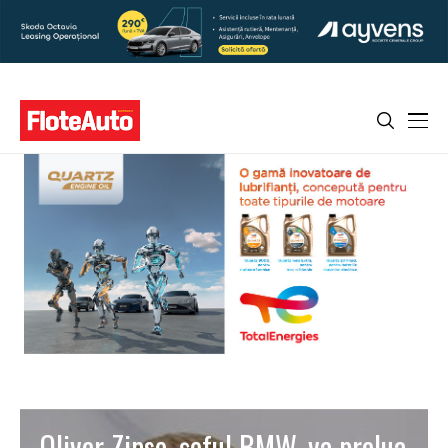
Oliver Zipse, șeful BMW, va prelua