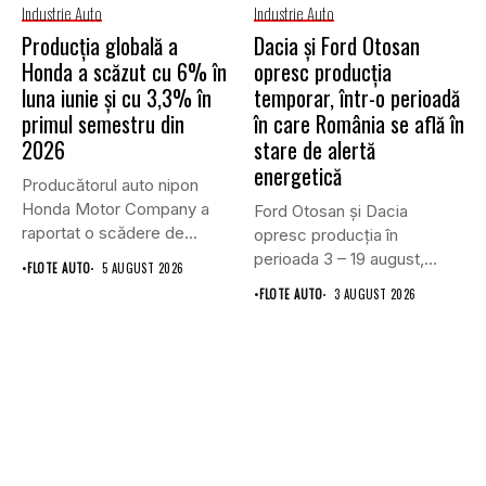
Industrie Auto
Industrie Auto
Producția globală a
Dacia și Ford Otosan
Honda a scăzut cu 6% în
opresc producția
luna iunie și cu 3,3% în
temporar, într-o perioadă
primul semestru din
în care România se află în
2026
stare de alertă
energetică
Producătorul auto nipon
Honda Motor Company a
Ford Otosan și Dacia
raportat o scădere de
opresc producția în
6,1%...
perioada 3 – 19 august,...
•
FLOTE AUTO
5 AUGUST 2026
•
FLOTE AUTO
3 AUGUST 2026