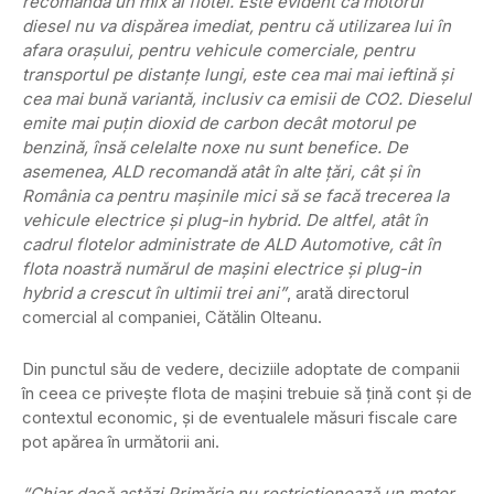
recomandă un mix al flotei. Este evident că motorul
diesel nu va dispărea imediat, pentru că utilizarea lui în
afara oraşului, pentru vehicule comerciale, pentru
transportul pe distanţe lungi, este cea mai mai ieftină şi
cea mai bună variantă, inclusiv ca emisii de CO2. Dieselul
emite mai puţin dioxid de carbon decât motorul pe
benzină, însă celelalte noxe nu sunt benefice. De
asemenea, ALD recomandă atât în alte ţări, cât şi în
România ca pentru maşinile mici să se facă trecerea la
vehicule electrice şi plug-in hybrid. De altfel, atât în
cadrul flotelor administrate de ALD Automotive, cât în
flota noastră numărul de maşini electrice şi plug-in
hybrid a crescut în ultimii trei ani”
, arată directorul
comercial al companiei, Cătălin Olteanu.
Din punctul său de vedere, deciziile adoptate de companii
în ceea ce priveşte flota de maşini trebuie să ţină cont şi de
contextul economic, şi de eventualele măsuri fiscale care
pot apărea în următorii ani.
“Chiar dacă astăzi Primăria nu restricţionează un motor