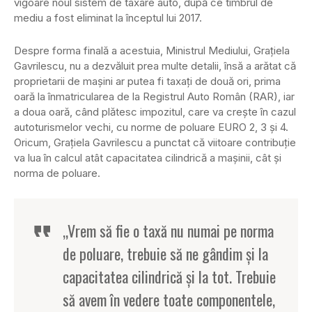
vigoare noul sistem de taxare auto, după ce timbrul de
mediu a fost eliminat la începtul lui 2017.
Despre forma finală a acestuia, Ministrul Mediului, Graţiela
Gavrilescu, nu a dezvăluit prea multe detalii, însă a arătat că
proprietarii de maşini ar putea fi taxaţi de două ori, prima
oară la înmatricularea de la Registrul Auto Român (RAR), iar
a doua oară, când plătesc impozitul, care va creşte în cazul
autoturismelor vechi, cu norme de poluare EURO 2, 3 şi 4.
Oricum, Graţiela Gavrilescu a punctat că viitoare contribuţie
va lua în calcul atât capacitatea cilindrică a maşinii, cât şi
norma de poluare.
„Vrem să fie o taxă nu numai pe norma
de poluare, trebuie să ne gândim şi la
capacitatea cilindrică şi la tot. Trebuie
să avem în vedere toate componentele,