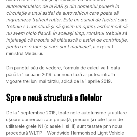
autovehiculelor, de la RAR şi din domeniul punerii în
circulaţie a unui astfel de autovehicul care poate să
îngreuneze traficul rutier. Este un cumul de factori care
trebuie să concludă şi să găsim un optim, astfel încât să
nu avem nicio fisură. În acelaşi timp, românul trebuie să
înţeleagă că trebuie să plătească o astfel de contribuţie,
pentru ce o face şi care sunt motivele“
, a explicat
ministrul Mediului.
Din punctul său de vedere, formula de calcul va fi gata
până la 1 ianuarie 2019, dar noua taxă ar putea intra în
vigoare trei luni mai târziu, adică de la 1 aprilie 2019.
Spre o nouă structură a flotelor
De la 1 septembrie 2018, toate noile autoturisme şi utilitare
uşoare comercializate pe piaţă, precum şi noile tipuri de
utilitarele grele N1 (clasele II şi III) sunt testate prin noua
procedură WLTP – Worldwide Harmonised Light Vehicle