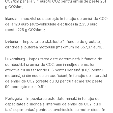
CO2/km până la 3,4 euro/g CO2 pentru emisii de peste 251
g CO2/km;
Irlanda
– Impozitul se stabileşte în funcţie de emisii de CO2;
de la 120 euro (autovehiculele electrice) la 2.350 euro
(peste 225 g CO2/km);
Letonia
– Impozitul se stabileşte în funcţie de greutate,
cilindree şi puterea motorului (maximum de 657,37 euro);
Luxemburg
– Impozitarea este determinată în funcţie de
combustibil şi emisii de CO2, prin înmulţirea emisiilor
efective cu un factor de 0,6 pentru benzină şi 0,9 pentru
motorină, şi din nou cu un coeficient, în funcţie de intervalul
de emisii de CO2 (creşte cu 0,1 pentru fiecare 10g peste
90, porneşte de la 0.5);
Portugalia
– Impozitarea este determinată în funcţie de
capacitatea cilindrică şi intervale de emisii de CO2, cu o
taxă suplimentară pentru autovehiculele cu motor diesel în