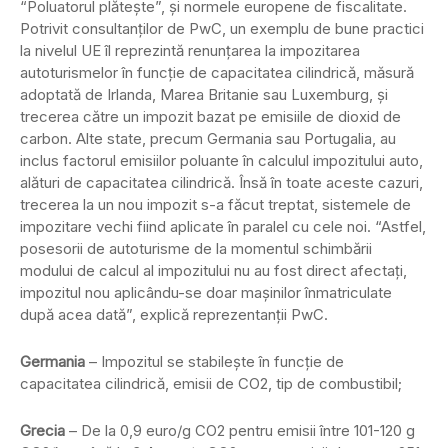
“Poluatorul plăteşte”, şi normele europene de fiscalitate.
Potrivit consultanţilor de PwC, un exemplu de bune practici
la nivelul UE îl reprezintă renunţarea la impozitarea
autoturismelor în funcţie de capacitatea cilindrică, măsură
adoptată de Irlanda, Marea Britanie sau Luxemburg, şi
trecerea către un impozit bazat pe emisiile de dioxid de
carbon. Alte state, precum Germania sau Portugalia, au
inclus factorul emisiilor poluante în calculul impozitului auto,
alături de capacitatea cilindrică. Însă în toate aceste cazuri,
trecerea la un nou impozit s-a făcut treptat, sistemele de
impozitare vechi fiind aplicate în paralel cu cele noi. “Astfel,
posesorii de autoturisme de la momentul schimbării
modului de calcul al impozitului nu au fost direct afectaţi,
impozitul nou aplicându-se doar maşinilor înmatriculate
după acea dată”, explică reprezentanţii PwC.
Germania
– Impozitul se stabileşte în funcţie de
capacitatea cilindrică, emisii de CO2, tip de combustibil;
Grecia
– De la 0,9 euro/g CO2 pentru emisii între 101-120 g