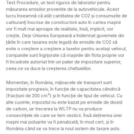
Test Procedure, un test riguros de laborator pentru
măsurarea emisiilor provenite de la autovehicule. Acest
lucru înseamnă că atât cantitatea de CO2 şi consumurile de
carburanţi înscrise de constructorii auto în cartea maşinii
vor fi mult mai aproape de realitate, însă, implicit, vor
creşte. Deşi Uniunea Europeană a îndemnat guvernele din
ţările în care taxarea este legată de emisiile de CO2 să
evite o creştere a creştere a taxelor pentru acelaşi vehicul,
companiile sunt îngrijorate că maşinile din flota proprie vor
fi încadrate automat într-un palier de impozitare superior,
ceea ce va duce la creşterea cheltuielilor.
Momentan, în România, mijloacele de transport sunt
impozitate progresiv, în funcție de capacitatea cilindrică
(fracțiuni de 200 cm³) și în funcţie de tipul de vehicul. Cu
alte cuvinte, impozitul nu este bazat pe emisiile de dioxid
de carbon, iar trecerea la WLTP nu va produce
consecinţele de care se tem vesticii. Însă deţinerea unei
maşini mai poluante va fi penalizată, în mod cert, şi în
România când se va trece la noul sistem de taxare auto.