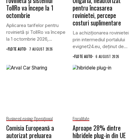
rovinietă și sistemul
Ungaria, neautorizat
TollRo va începe la 1
pentru încasarea
octombrie
rovinietei, percepe
costuri suplimentare
Aplicarea tarifelor pentru
rovinietă și TollRo va începe
La achiziționarea rovinietei
la 1 octombrie 2026,...
prin intermediul portalului
evignet24.eu, deținut de
•
FLOTE AUTO
7 AUGUST 2026
Enternova Kft. din...
•
FLOTE AUTO
6 AUGUST 2026
Business
Leasing Operaţional
Fiscalitate
Comisia Europeană a
Aproape 28% dintre
autorizat preluarea
hibridele plug-in din UE