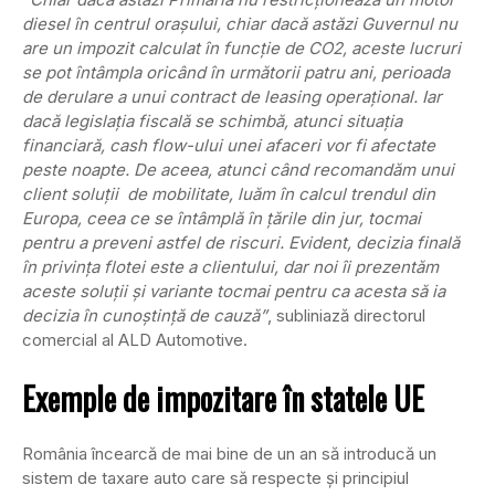
diesel în centrul oraşului, chiar dacă astăzi Guvernul nu
are un impozit calculat în funcţie de CO2, aceste lucruri
se pot întâmpla oricând în următorii patru ani, perioada
de derulare a unui contract de leasing operaţional. Iar
dacă legislaţia fiscală se schimbă, atunci situaţia
financiară, cash flow-ului unei afaceri vor fi afectate
peste noapte. De aceea, atunci când recomandăm unui
client soluţii de mobilitate, luăm în calcul trendul din
Europa, ceea ce se întâmplă în ţările din jur, tocmai
pentru a preveni astfel de riscuri. Evident, decizia finală
în privinţa flotei este a clientului, dar noi îi prezentăm
aceste soluţii şi variante tocmai pentru ca acesta să ia
decizia în cunoştinţă de cauză”
, subliniază directorul
comercial al ALD Automotive.
Exemple de impozitare în statele UE
România încearcă de mai bine de un an să introducă un
sistem de taxare auto care să respecte şi principiul