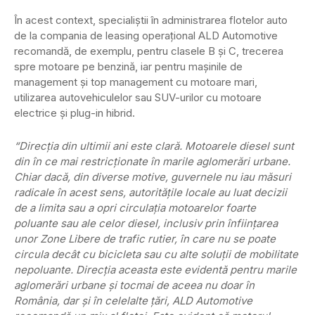
În acest context, specialiştii în administrarea flotelor auto
de la compania de leasing operaţional ALD Automotive
recomandă, de exemplu, pentru clasele B şi C, trecerea
spre motoare pe benzină, iar pentru maşinile de
management şi top management cu motoare mari,
utilizarea autovehiculelor sau SUV-urilor cu motoare
electrice şi plug-in hibrid.
“Direcţia din ultimii ani este clară. Motoarele diesel sunt
din în ce mai restricţionate în marile aglomerări urbane.
Chiar dacă, din diverse motive, guvernele nu iau măsuri
radicale în acest sens, autorităţile locale au luat decizii
de a limita sau a opri circulaţia motoarelor foarte
poluante sau ale celor diesel, inclusiv prin înfiinţarea
unor Zone Libere de trafic rutier, în care nu se poate
circula decât cu bicicleta sau cu alte soluţii de mobilitate
nepoluante. Direcţia aceasta este evidentă pentru marile
aglomerări urbane şi tocmai de aceea nu doar în
România, dar şi în celelalte ţări, ALD Automotive