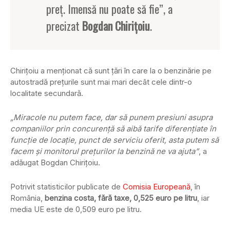
preţ. Imensă nu poate să fie”, a
precizat
Bogdan Chiriţoiu
.
Chiriţoiu a menţionat că sunt ţări în care la o benzinărie pe
autostradă preţurile sunt mai mari decât cele dintr-o
localitate secundară.
„Miracole nu putem face, dar să punem presiuni asupra
companiilor prin concurenţă să aibă tarife diferenţiate în
funcţie de locaţie, punct de serviciu oferit, asta putem să
facem şi monitorul preţurilor la benzină ne va ajuta”
, a
adăugat Bogdan Chiriţoiu.
Potrivit statisticilor publicate de
Comisia Europeană
, în
România,
benzina costa, fără taxe, 0,525 euro pe litru
, iar
media UE este de 0,509 euro pe litru.