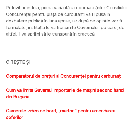
Potrivit acestuia, prima variantă a recomandărilor Consiliului
Concurenţei pentru piaţa de carburanţi va fi pusă în
dezbatere publică în luna aprilie, iar după ce opiniile vor fi
formulate, instituţia le va transmite Guvernului, pe care, de
altfel, îl va sprijini să le transpună în practică.
CITEŞTE ŞI:
Comparatorul de preţuri al Concurenţei pentru carburanţi
Cum va limita Guvernul importurile de maşini second hand
din Bulgaria
Camerele video de bord, „martori” pentru amendarea
şoferilor