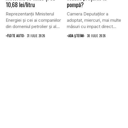
10,68 lei/litru
pompă?
Reprezentanții Ministerul
Camera Deputaților a
Energiei și cei ai companiilor
adoptat, miercuri, mai multe
din domeniul petrolier și al...
măsuri cu impact direct
asupra...
•
FLOTE AUTO
31 IULIE 2026
•
ADA ȘTEFAN
30 IULIE 2026