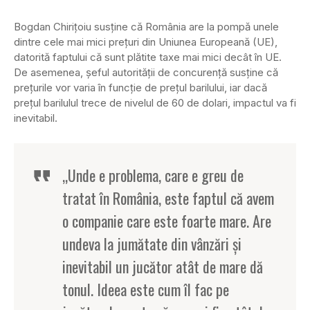
Bogdan Chiriţoiu susţine că România are la pompă unele
dintre cele mai mici preţuri din Uniunea Europeană (UE),
datorită faptului că sunt plătite taxe mai mici decât în UE.
De asemenea, şeful autorităţii de concurenţă susţine că
preţurile vor varia în funcţie de preţul barilului, iar dacă
preţul barilulul trece de nivelul de 60 de dolari, impactul va fi
inevitabil.
„Unde e problema, care e greu de
tratat în România, este faptul că avem
o companie care este foarte mare. Are
undeva la jumătate din vânzări şi
inevitabil un jucător atât de mare dă
tonul. Ideea este cum îl fac pe