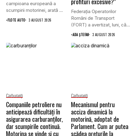
profituri excesive?”
campioana europeană a
scumpirii motorinei, arată o
Federația Operatorilor
analiză realizată...
Români de Transport
•
FLOTE AUTO
3 AUGUST 2026
(FORT) a avertizat, luni, că,
în timp...
•
ADA ȘTEFAN
3 AUGUST 2026
Carburanţi
Carburanţi
Companiile petroliere nu
Mecanismul pentru
anticipează dificultăți în
acciza dinamică la
asigurarea carburanților,
motorină, adoptat de
dar scumpirile continuă.
Parlament. Cum ar putea
Motorina se vinde și cu
scădea prețurile la