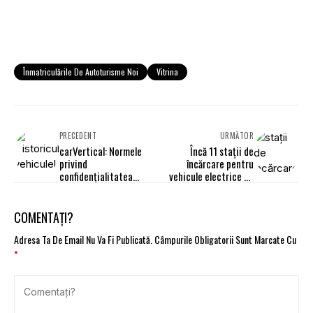
Înmatriculările De Autoturisme Noi
Vitrina
PRECEDENT
URMĂTOR
carVertical: Normele
Încă 11 stații de
privind
încărcare pentru
confidențialitatea
vehicule electrice au
frânează combaterea
fost instalate pe
fraudelor auto
Autostrada A1
COMENTAȚI?
Adresa Ta De Email Nu Va Fi Publicată.
Câmpurile Obligatorii Sunt Marcate Cu
*