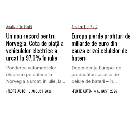
Analize De Piață
Analize De Piață
Un nou record pentru
Europa pierde profituri de
Norvegia. Cota de piață a
miliarde de euro din
vehiculelor electrice a
cauza crizei celulelor de
urcat la 97,6% în iulie
baterii
Ponderea automobilelor
Dependența Europei de
electrice pe baterie în
producătorii asiatici de
Norvegia a urcat, în iulie, la...
celule de baterii – în
special...
•
FLOTE AUTO
5 AUGUST 2026
•
FLOTE AUTO
4 AUGUST 2026