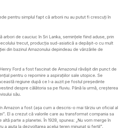
de pentru simplul fapt că arborii nu au putut fi crescuţi în
că arbori de cauciuc în Sri Lanka, seminţele fiind aduse, prin
 secolului trecut, producţia sud-asiatică a depăşit-o cu mult
iei din bazinul Amazonului depindeau de vânzările de
 Henry Ford a fost fascinat de Amazonul răvăşit din punct de
ţial pentru o repornire a aspiraţiilor sale utopice. Se
 această regiune după ce l-a auzit pe fostul preşedinte
stind despre călătoria sa pe fluviu. Până la urmă, creşterea
visului său.
în Amazon a fost (aşa cum a descris-o mai târziu un oficial al
iei”. El a crezut că valorile care au transformat compania sa
re altă parte a planetei. În 1928, spunea: „Nu vom merge în
 a ajuta la dezvoltarea acelui teren minunat şi fertil”.