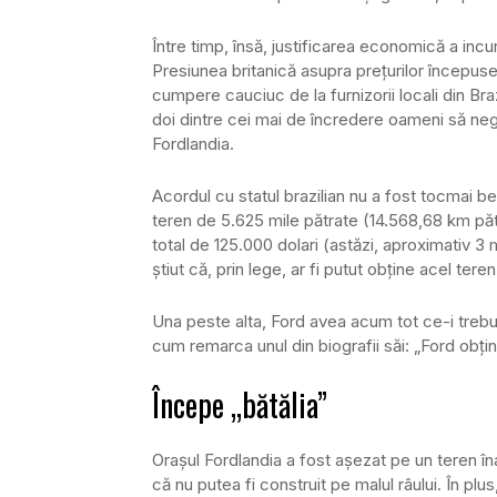
Între timp, însă, justificarea economică a incu
Presiunea britanică asupra preţurilor începuse s
cumpere cauciuc de la furnizorii locali din Braz
doi dintre cei mai de încredere oameni să neg
Fordlandia.
Acordul cu statul brazilian nu a fost tocmai b
teren de 5.625 mile pătrate (14.568,68 km pătr
total de 125.000 dolari (astăzi, aproximativ 3 m
ştiut că, prin lege, ar fi putut obţine acel ter
Una peste alta, Ford avea acum tot ce-i trebuia
cum remarca unul din biografii săi: „Ford obţ
Începe „bătălia”
Oraşul Fordlandia a fost aşezat pe un teren îna
că nu putea fi construit pe malul râului. În pl