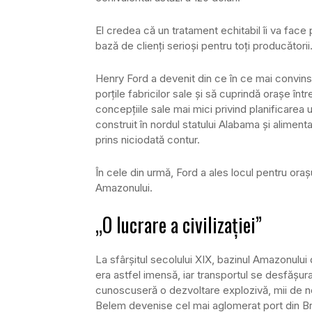
El credea că un tratament echitabil îi va face p
bază de clienţi serioşi pentru toţi producătorii
Henry Ford a devenit din ce în ce mai convins 
porţile fabricilor sale şi să cuprindă oraşe într
concepţiile sale mai mici privind planificarea 
construit în nordul statului Alabama şi alimen
prins niciodată contur.
În cele din urmă, Ford a ales locul pentru oraş
Amazonului.
„O lucrare a civilizaţiei”
La sfârşitul secolului XIX, bazinul Amazonulu
era astfel imensă, iar transportul se desfăşura
cunoscuseră o dezvoltare explozivă, mii de noi 
Belem devenise cel mai aglomerat port din Br