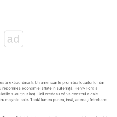
ad
 veste extraordinară. Un american le promitea locuitorilor din
u repornirea economiei aflate în suferinţă. Henry Ford a
aţiile s-au ţinut lanţ. Unii credeau că va construi o cale
entru maşinile sale. Toată lumea punea, însă, aceeaşi întrebare: