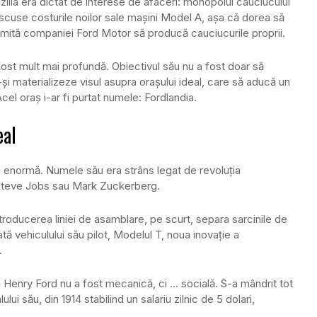
razilia era dictat de interese de afaceri: monopolul cauciucului
escuse costurile noilor sale maşini Model A, aşa că dorea să
rmită companiei Ford Motor să producă cauciucurile proprii.
a fost mult mai profundă. Obiectivul său nu a fost doar să
să-şi materializeze visul asupra oraşului ideal, care să aducă un
Acel oraş i-ar fi purtat numele: Fordlandia.
eal
a enormă. Numele său era strâns legat de revoluţia
i Steve Jobs sau Mark Zuckerberg.
ntroducerea liniei de asamblare, pe scurt, separa sarcinile de
tă vehiculului său pilot, Modelul T, noua inovaţie a
.
i Henry Ford nu a fost mecanică, ci … socială. S-a mândrit tot
lui său, din 1914 stabilind un salariu zilnic de 5 dolari,