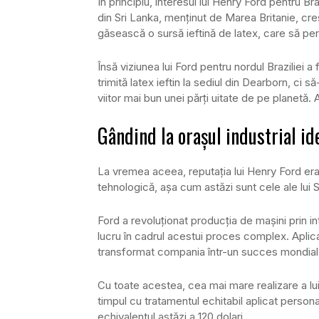
În principiu, interesul lui Henry Ford pentru B
din Sri Lanka, menţinut de Marea Britanie, cr
găsească o sursă ieftină de latex, care să pe
Însă viziunea lui Ford pentru nordul Braziliei 
trimită latex ieftin la sediul din Dearborn, ci 
viitor mai bun unei părţi uitate de pe planetă. 
Gândind la oraşul industrial id
La vremea aceea, reputaţia lui Henry Ford er
tehnologică, aşa cum astăzi sunt cele ale lu
Ford a revoluţionat producţia de maşini prin i
lucru în cadrul acestui proces complex. Aplica
transformat compania într-un succes mondial
Cu toate acestea, cea mai mare realizare a lu
timpul cu tratamentul echitabil aplicat personalu
echivalentul astăzi a 120 dolari.