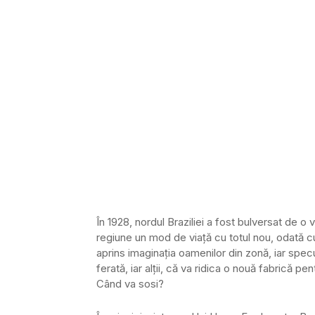
În 1928, nordul Braziliei a fost bulversat de o
regiune un mod de viaţă cu totul nou, odată c
aprins imaginaţia oamenilor din zonă, iar specul
ferată, iar alţii, că va ridica o nouă fabrică p
Când va sosi?