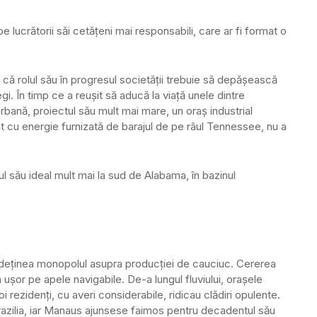
e lucrătorii săi cetăţeni mai responsabili, care ar fi format o
.
că rolul său în progresul societăţii trebuie să depăşească
egi. În timp ce a reuşit să aducă la viaţă unele dintre
urbană, proiectul său mult mai mare, un oraş industrial
tat cu energie furnizată de barajul de pe râul Tennessee, nu a
ul său ideal mult mai la sud de Alabama, în bazinul
i deţinea monopolul asupra producţiei de cauciuc. Cererea
 uşor pe apele navigabile. De-a lungul fluviului, oraşele
rezidenţi, cu averi considerabile, ridicau clădiri opulente.
azilia, iar Manaus ajunsese faimos pentru decadentul său