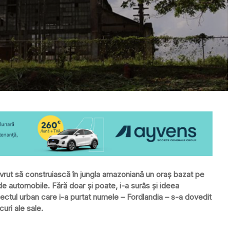
a vrut să construiască în jungla amazoniană un oraş bazat pe
e automobile. Fără doar şi poate, i-a surâs şi ideea
oiectul urban care i-a purtat numele – Fordlandia – s-a dovedit
uri ale sale.