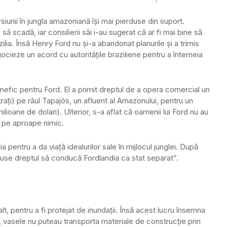
rsiunii în jungla amazoniană îşi mai pierduse din suport.
ă scadă, iar consilierii săi i-au sugerat că ar fi mai bine să
ilia. Însă Henry Ford nu şi-a abandonat planurile şi a trimis
ocieze un acord cu autorităţile braziliene pentru a întemeia
enefic pentru Ford. El a primit dreptul de a opera comercial un
aţi) pe râul Tapajós, un afluent al Amazonului, pentru un
ilioane de dolari). Ulterior, s-a aflat că oamenii lui Ford nu au
en pe aproape nimic.
 pentru a da viaţă idealurilor sale în mijlocul junglei. După
inuse dreptul să conducă Fordlandia ca stat separat”.
lt, pentru a fi protejat de inundaţii. Însă acest lucru însemna
us, vasele nu puteau transporta materiale de construcţie prin