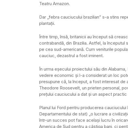
Teatru Amazon.
Dar „febra cauciucului brazilian” s-a stins repe
plantaţii.
Între timp, însă, britanicii au început să creas
contrabandă, din Brazilia. Astfel, la începutul
pe cea sud-americană. Cum veniturile populaţ
cauciuc, dezastrul a fost iminent.
În urma eşecului proiectului său din Alabama,
vedere economic şi l-a considerat un loc poten
presupune că, la început, a fost interesat de
Theodore Roosevelt, un prieten personal, pove
preţului cauciucului a dat şi un aspect practic 
Planul lui Ford pentru producerea cauciucului 
Departamentului de stat) „o lucrare a civilizaţ
într-un succes pot face acelaşi lucru în orica
America de Sud pentru a câştiga bani, ci pentru