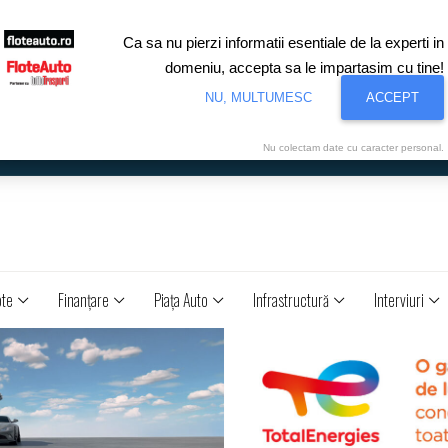
Ca sa nu pierzi informatii esentiale de la experti in
domeniu, accepta sa le impartasim cu tine!
NU, MULTUMESC
ACCEPT
Nu colectam date cu caracter personal.
ote
Finanţare
Piaţa Auto
Infrastructură
Interviuri