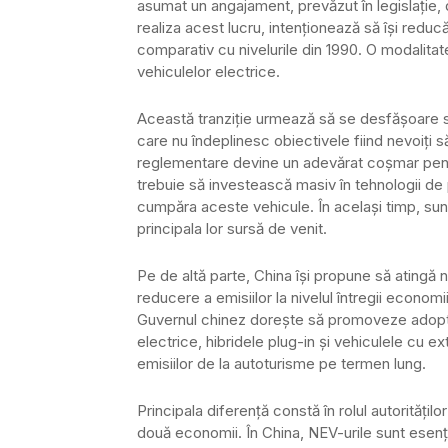
asumat un angajament, prevăzut în legislație, 
realiza acest lucru, intenționează să își redu
comparativ cu nivelurile din 1990. O modalita
vehiculelor electrice.
Această tranziție urmează să se desfășoare s
care nu îndeplinesc obiectivele fiind nevoiți 
reglementare devine un adevărat coșmar pentr
trebuie să investească masiv în tehnologii de p
cumpăra aceste vehicule. În același timp, sun
principala lor sursă de venit.
Pe de altă parte, China își propune să atingă 
reducere a emisiilor la nivelul întregii econom
Guvernul chinez dorește să promoveze adopta
electrice, hibridele plug-in și vehiculele cu
emisiilor de la autoturisme pe termen lung.
Principala diferență constă în rolul autoritățil
două economii. În China, NEV-urile sunt esenți