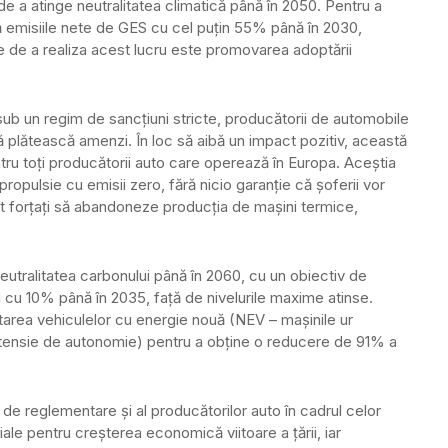
de a atinge neutralitatea climatică până în 2050. Pentru a
că emisiile nete de GES cu cel puțin 55% până în 2030,
te de a realiza acest lucru este promovarea adoptării
ub un regim de sancțiuni stricte, producătorii de automobile
să plătească amenzi. În loc să aibă un impact pozitiv, această
u toți producătorii auto care operează în Europa. Aceștia
ropulsie cu emisii zero, fără nicio garanție că șoferii vor
t forțați să abandoneze producția de mașini termice,
neutralitatea carbonului până în 2060, cu un obiectiv de
ii cu 10% până în 2035, față de nivelurile maxime atinse.
rea vehiculelor cu energie nouă (NEV – mașinile ur
 extensie de autonomie) pentru a obține o reducere de 91% a
or de reglementare și al producătorilor auto în cadrul celor
ale pentru creșterea economică viitoare a țării, iar