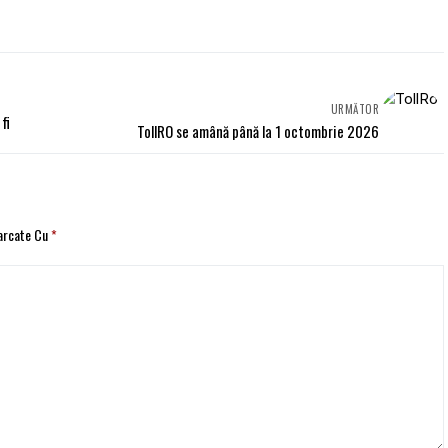
URMĂTOR
fi
TollRO se amână până la 1 octombrie 2026
Marcate Cu
*