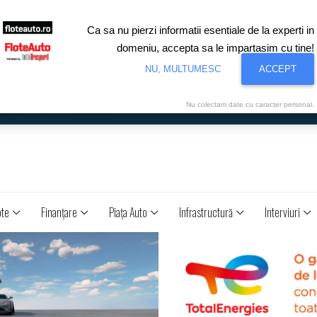
Ca sa nu pierzi informatii esentiale de la experti in
domeniu, accepta sa le impartasim cu tine!
NU, MULTUMESC
ACCEPT
Nu colectam date cu caracter personal.
ote
Finanţare
Piaţa Auto
Infrastructură
Interviuri