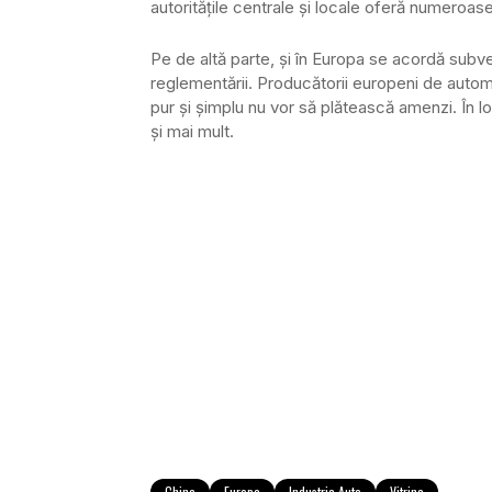
autoritățile centrale și locale oferă numeroase 
Pe de altă parte, și în Europa se acordă subven
reglementării. Producătorii europeni de autom
pur și șimplu nu vor să plătească amenzi. În l
și mai mult.
China
Europa
Industria Auto
Vitrina