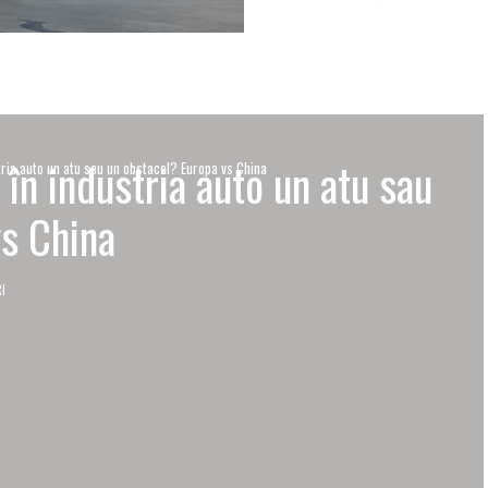
în industria auto un atu sau
ria auto un atu sau un obstacol? Europa vs China
vs China
RI