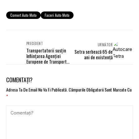
Comert Auto Moto
Faceri Auto Moto
PRECEDENT
URMĂTOR
Transportatorii susţin
Setra serbează 65 de
înfiinţarea Agenţiei
ani de existență
Europene de Transport
Rutier cu sediul în
România
COMENTAȚI?
Adresa Ta De Email Nu Va Fi Publicată.
Câmpurile Obligatorii Sunt Marcate Cu
*