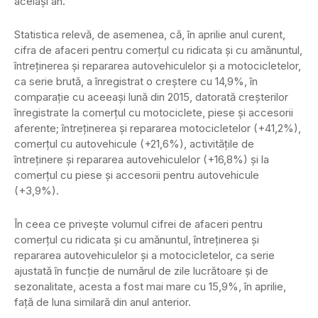
acelaşi an.
Statistica relevă, de asemenea, că, în aprilie anul curent,
cifra de afaceri pentru comerţul cu ridicata şi cu amănuntul,
întreţinerea şi repararea autovehiculelor şi a motocicletelor,
ca serie brută, a înregistrat o creştere cu 14,9%, în
comparaţie cu aceeaşi lună din 2015, datorată creşterilor
înregistrate la comerţul cu motociclete, piese şi accesorii
aferente; întreţinerea şi repararea motocicletelor (+41,2%),
comerţul cu autovehicule (+21,6%), activităţile de
întreţinere şi repararea autovehiculelor (+16,8%) şi la
comerţul cu piese şi accesorii pentru autovehicule
(+3,9%).
În ceea ce priveşte volumul cifrei de afaceri pentru
comerţul cu ridicata şi cu amănuntul, întreţinerea şi
repararea autovehiculelor şi a motocicletelor, ca serie
ajustată în funcţie de numărul de zile lucrătoare şi de
sezonalitate, acesta a fost mai mare cu 15,9%, în aprilie,
faţă de luna similară din anul anterior.