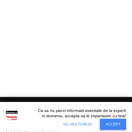
Ca sa nu pierzi informatii esentiale de la experti
in domeniu, accepta sa le impartasim cu tine!
Situl nostru utilizeaza cookies. Ce inseamna
© Flote Auto. Toate drepturile rezervate.
Accept
NU, MULTUMESC
ACCEPT
cookie?
Aflati mai mult...
Editorial
Asigurări
Fiscalitate
Juridic
Financiar
Analize De Piață
Transporturi