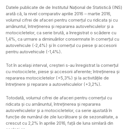
Datele publicate de de Institutul Naţional de Statistică (INS)
arată că, la nivel comparativ aprilie 2016 – martie 2016,
volumul cifrei de afaceri pentru comerţul cu ridicata şi cu
amănuntul, întreţinerea şi repararea autovehiculelor şi a
motocicletelor, ca serie brută, a înregistrat o scădere cu
1,4%, ca urmare a diminuărilor consemnate în comerţul cu
autovehicule (-2,4%) şi în comerţul cu piese şi accesorii
pentru autovehicule (-1,4%).
Tot în acelaşi interval, creşteri s-au înregistrat la comerţul
cu motociclete, piese şi accesorii aferente; întreţinerea şi
repararea motocicletelor (+5,3%) şi la activităţile de
întreţinere şi reparare a autovehiculelor (+3,2%).
Totodată, volumul cifrei de afaceri pentru comerţul cu
ridicata şi cu amănuntul, întreţinerea şi repararea
autovehiculelor şi a motocicletelor, ca serie ajustată în
funcţie de numărul de zile lucrătoare şi de sezonalitate, a
crescut cu 2,2% în aprilie 2016, faţă de luna similară din