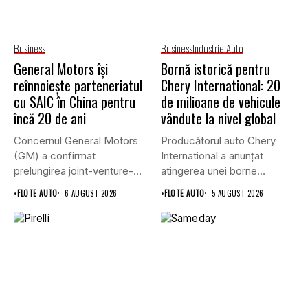
Business
Business
Industrie Auto
General Motors își
Bornă istorică pentru
reînnoiește parteneriatul
Chery International: 20
cu SAIC în China pentru
de milioane de vehicule
încă 20 de ani
vândute la nivel global
Concernul General Motors
Producătorul auto Chery
(GM) a confirmat
International a anunțat
prelungirea joint-venture-
atingerea unei borne
ului său cu grupul chinez...
istorice în industria...
•
FLOTE AUTO
6 AUGUST 2026
•
FLOTE AUTO
5 AUGUST 2026