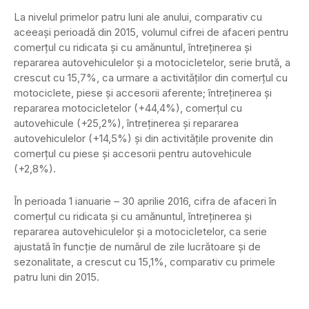
La nivelul primelor patru luni ale anului, comparativ cu
aceeaşi perioadă din 2015, volumul cifrei de afaceri pentru
comerţul cu ridicata şi cu amănuntul, întreţinerea şi
repararea autovehiculelor şi a motocicletelor, serie brută, a
crescut cu 15,7%, ca urmare a activităţilor din comerţul cu
motociclete, piese şi accesorii aferente; întreţinerea şi
repararea motocicletelor (+44,4%), comerţul cu
autovehicule (+25,2%), întreţinerea şi repararea
autovehiculelor (+14,5%) şi din activităţile provenite din
comerţul cu piese şi accesorii pentru autovehicule
(+2,8%).
În perioada 1 ianuarie – 30 aprilie 2016, cifra de afaceri în
comerţul cu ridicata şi cu amănuntul, întreţinerea şi
repararea autovehiculelor şi a motocicletelor, ca serie
ajustată în funcţie de numărul de zile lucrătoare şi de
sezonalitate, a crescut cu 15,1%, comparativ cu primele
patru luni din 2015.