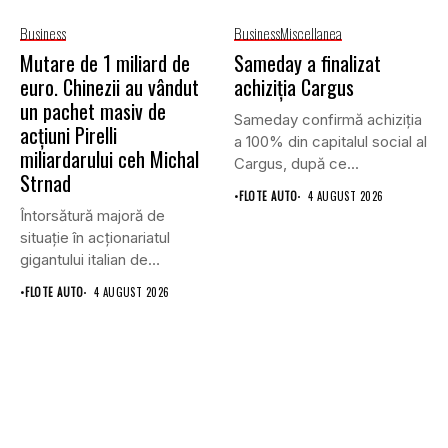
Business
Business
Miscellanea
Mutare de 1 miliard de
Sameday a finalizat
euro. Chinezii au vândut
achiziția Cargus
un pachet masiv de
Sameday confirmă achiziția
acțiuni Pirelli
a 100% din capitalul social al
miliardarului ceh Michal
Cargus, după ce...
Strnad
•
FLOTE AUTO
4 AUGUST 2026
Întorsătură majoră de
situație în acționariatul
gigantului italian de
anvelope Pirelli.
•
FLOTE AUTO
4 AUGUST 2026
Conglomeratul...