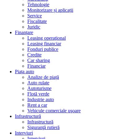
Tehnologie
Monitorizare și aplicații
Service
Fiscalitate
Juridic
Finanţare
Leasing operaţional
Leasing financiar
Fonduri publice
Credite
Car sharing
Financiar
Piaţa auto
Analize de piață
Auto rulate
Autoturisme
Flotă verde
Industrie auto
Rent a car
Vehicule comerciale uşoare
Infrastructură
Infrastructură
Siguranţă rutieră
Interviuri
Interviuri