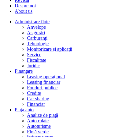
Revista
Despre noi
About us
Administrare flote
Anvelope
Asigurări
Carburanţi
Tehnologie
Monitorizare și aplicații
Service
Fiscalitate
Juridic
Finanţare
Leasing operaţional
Leasing financiar
Fonduri publice
Credite
Car sharing
Financiar
Piaţa auto
Analize de piață
Auto rulate
Autoturisme
Flotă verde