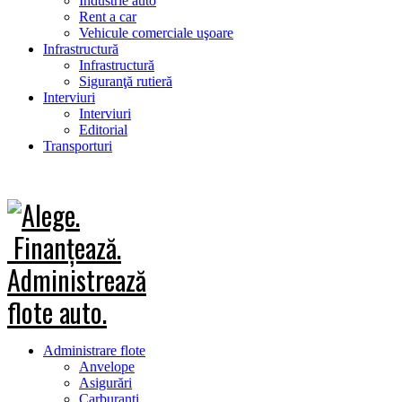
Industrie auto
Rent a car
Vehicule comerciale uşoare
Infrastructură
Infrastructură
Siguranţă rutieră
Interviuri
Interviuri
Editorial
Transporturi
Administrare flote
Anvelope
Asigurări
Carburanţi