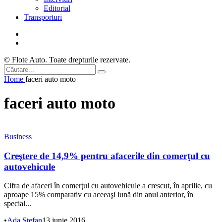
Editorial
Transporturi
© Flote Auto. Toate drepturile rezervate.
Home
faceri auto moto
faceri auto moto
Business
Creştere de 14,9% pentru afacerile din comerţul cu
autovehicule
Cifra de afaceri în comerţul cu autovehicule a crescut, în aprilie, cu
aproape 15% comparativ cu aceeaşi lună din anul anterior, în
special...
•
Ada Ștefan
13 iunie 2016