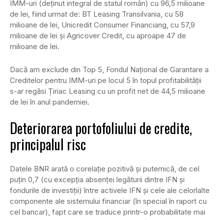
IMM-uri (deținut integral de statul român) cu 96,5 milioane
de lei, fiind urmat de: BT Leasing Transilvania, cu 58
milioane de lei, Unicredit Consumer Financiang, cu 57,9
milioane de lei și Agricover Credit, cu aproape 47 de
milioane de lei.
Dacă am exclude din Top 5, Fondul Naţional de Garantare a
Creditelor pentru IMM-uri pe locul 5 în topul profitabilității
s-ar regăsi Țiriac Leasing cu un profit net de 44,5 milioane
de lei în anul pandemiei.
Deteriorarea portofoliului de credite,
principalul risc
Datele BNR arată o corelație pozitivă și puternică, de cel
puțin 0,7 (cu excepția absenței legăturii dintre IFN și
fondurile de investiții) între activele IFN și cele ale celorlalte
componente ale sistemului financiar (în special în raport cu
cel bancar), fapt care se traduce printr-o probabilitate mai