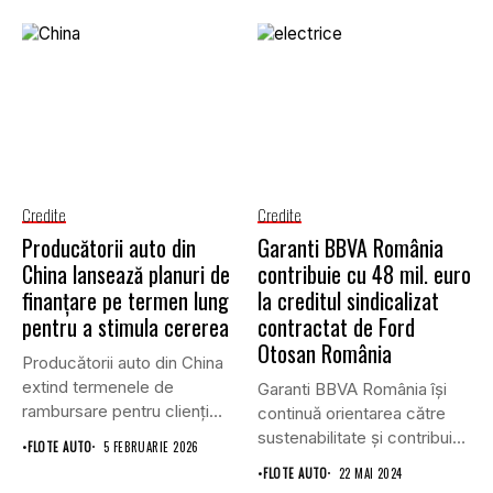
Credite
Credite
Producătorii auto din
Garanti BBVA România
China lansează planuri de
contribuie cu 48 mil. euro
finanțare pe termen lung
la creditul sindicalizat
pentru a stimula cererea
contractat de Ford
Otosan România
Producătorii auto din China
extind termenele de
Garanti BBVA România îşi
rambursare pentru clienți
continuă orientarea către
până la...
sustenabilitate şi contribuie
•
FLOTE AUTO
5 FEBRUARIE 2026
cu 48...
•
FLOTE AUTO
22 MAI 2024