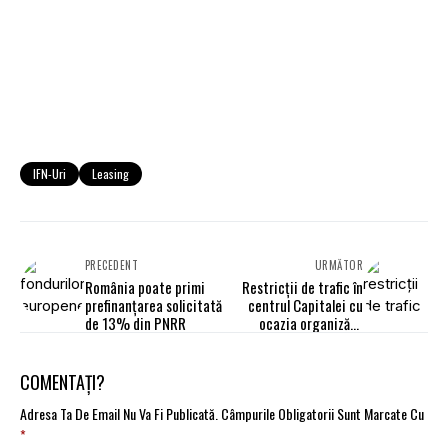
IFN-Uri
Leasing
PRECEDENT
URMĂTOR
România poate primi
Restricţii de trafic în
prefinanţarea solicitată
centrul Capitalei cu
de 13% din PNRR
ocazia organizării
Maratonului
Internaţional Bucureşti
COMENTAȚI?
Adresa Ta De Email Nu Va Fi Publicată.
Câmpurile Obligatorii Sunt Marcate Cu
*