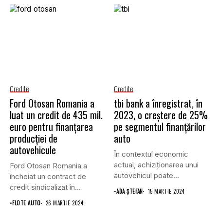
Credite
Credite
Ford Otosan Romania a
tbi bank a înregistrat, în
luat un credit de 435 mil.
2023, o creștere de 25%
euro pentru finanţarea
pe segmentul finanțărilor
producției de
auto
autovehicule
În contextul economic
actual, achiziționarea unui
Ford Otosan Romania a
autovehicul poate
încheiat un contract de
reprezenta o investiție
credit sindicalizat în
•
ADA ȘTEFAN
15 MARTIE 2024
considerabilă...
valoare...
•
FLOTE AUTO
26 MARTIE 2024