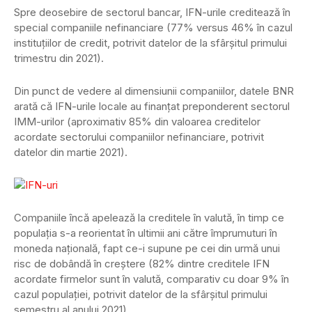
Spre deosebire de sectorul bancar, IFN-urile creditează în
special companiile nefinanciare (77% versus 46% în cazul
instituțiilor de credit, potrivit datelor de la sfârșitul primului
trimestru din 2021).
Din punct de vedere al dimensiunii companiilor, datele BNR
arată că IFN-urile locale au finanțat preponderent sectorul
IMM-urilor (aproximativ 85% din valoarea creditelor
acordate sectorului companiilor nefinanciare, potrivit
datelor din martie 2021).
Companiile încă apelează la creditele în valută, în timp ce
populația s-a reorientat în ultimii ani către împrumuturi în
moneda națională, fapt ce-i supune pe cei din urmă unui
risc de dobândă în creștere (82% dintre creditele IFN
acordate firmelor sunt în valută, comparativ cu doar 9% în
cazul populației, potrivit datelor de la sfârșitul primului
semestru al anului 2021).