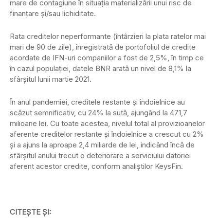
mare de contagiune în situația materializării unui risc de
finanțare și/sau lichiditate.
Rata creditelor neperformante (întârzieri la plata ratelor mai
mari de 90 de zile), înregistrată de portofoliul de credite
acordate de IFN-uri companiilor a fost de 2,5%, în timp ce
în cazul populației, datele BNR arată un nivel de 8,1% la
sfârșitul lunii martie 2021.
În anul pandemiei, creditele restante și îndoielnice au
scăzut semnificativ, cu 24% la sută, ajungând la 471,7
milioane lei. Cu toate acestea, nivelul total al provizioanelor
aferente creditelor restante și îndoielnice a crescut cu 2%
și a ajuns la aproape 2,4 miliarde de lei, indicând încă de
sfârșitul anului trecut o deteriorare a serviciului datoriei
aferent acestor credite, conform analiștilor KeysFin.
CITEȘTE ȘI: