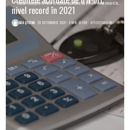
Home
Finanţare
Credite
Creditele acordate de IFN-uri, nivel record în
nivel record în 2021
2021
ADA ȘTEFAN
28 OCTOMBRIE 2021
3 MIN. CITIRE
475 VIZUALIZĂRI