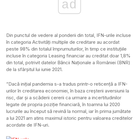
ad
Din punctul de vedere al ponderii din total, IFN-urile incluse
în categoria Activități multiple de creditare au acordat
peste 98% din totalul împrumuturilor, în timp ce instituțiile
incluse în categoria Leasing financiar au creditat doar 1,8%
din total, potrivit datelor Băncii Naționale a României (BNR)
de la sfârșitul lui iunie 2021.
“Dacă inițial pandemia s-a tradus printr-o reticență a IFN-
urilor în creditarea economiei, în baza creșterii aversiunii la
risc, dar și a scăderii cererii ca urmare a incertitudinilor
legate de propria poziție financiară, în toamna lui 2020
lucrurile au început să revină la normal, iar în prima jumătate
a lui 2021 am atins maximul istoric pentru valoarea creditelor
acordate de IFN-uri.