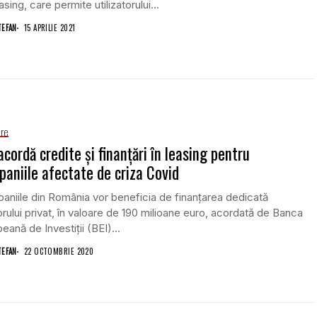
asing, care permite utilizatorului...
TEFAN
15 APRILIE 2021
are
acordă credite și finanțări în leasing pentru
aniile afectate de criza Covid
niile din România vor beneficia de finanţarea dedicată
rului privat, în valoare de 190 milioane euro, acordată de Banca
eană de Investiţii (BEI)...
TEFAN
22 OCTOMBRIE 2020