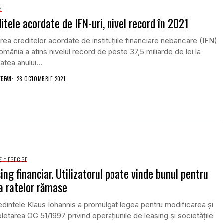
e
itele acordate de IFN-uri, nivel record în 2021
rea creditelor acordate de instituțiile financiare nebancare (IFN)
omânia a atins nivelul record de peste 37,5 miliarde de lei la
atea anului...
TEFAN
28 OCTOMBRIE 2021
g Financiar
ing financiar. Utilizatorul poate vinde bunul pentru
a ratelor rămase
dintele Klaus Iohannis a promulgat legea pentru modificarea şi
etarea OG 51/1997 privind operaţiunile de leasing şi societăţile