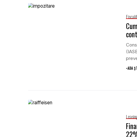
Fiscali
Cum 
cont
Consi
(IASB
preve
•
ADA Ș
Leasin
Fina
22