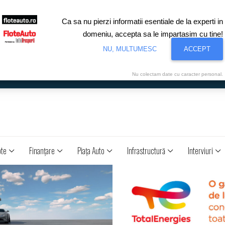
Ca sa nu pierzi informatii esentiale de la experti in
domeniu, accepta sa le impartasim cu tine!
NU, MULTUMESC
ACCEPT
Nu colectam date cu caracter personal.
ote
Finanţare
Piaţa Auto
Infrastructură
Interviuri