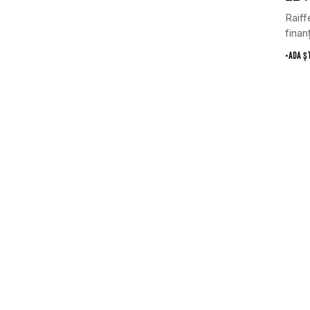
Raiff
finan
•
ADA Ș