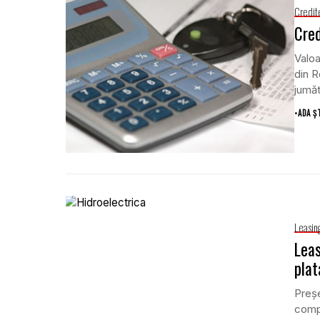
Credit
Cred
Valoa
din R
jumăt
•
ADA Ș
Leasin
Leas
plat
Preşe
compl