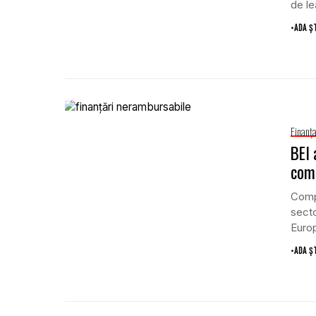
de le
•
ADA Ș
Finanţ
BEI 
comp
Compa
secto
Europ
•
ADA Ș