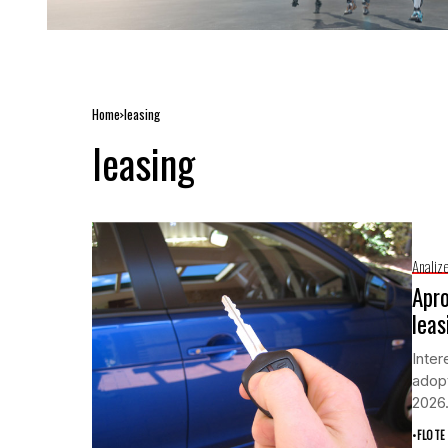
Home
leasing
leasing
Analiz
Apro
leas
Inter
adopt
2026
•
FLOTE