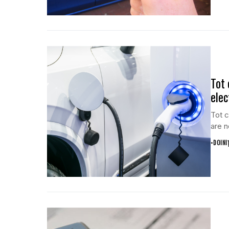
Tot 
elec
Tot c
are n
•
DOINI