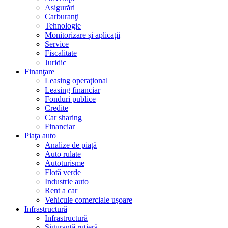
Asigurări
Carburanţi
Tehnologie
Monitorizare și aplicații
Service
Fiscalitate
Juridic
Finanţare
Leasing operaţional
Leasing financiar
Fonduri publice
Credite
Car sharing
Financiar
Piaţa auto
Analize de piață
Auto rulate
Autoturisme
Flotă verde
Industrie auto
Rent a car
Vehicule comerciale uşoare
Infrastructură
Infrastructură
Siguranţă rutieră