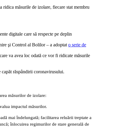
 a ridica măsurile de izolare, fiecare stat membru
ente digitale care să respecte pe deplin
ire şi Control al Bolilor – a adoptat
o serie de
 care va avea loc odată ce vor fi ridicate măsurile
 capăt răspândirii coronavirusului.
area măsurilor de izolare:
 evalua impactul măsurilor.
dă mai îndelungată; facilitarea reluării treptate a
muncă; înlocuirea regimurilor de stare generală de