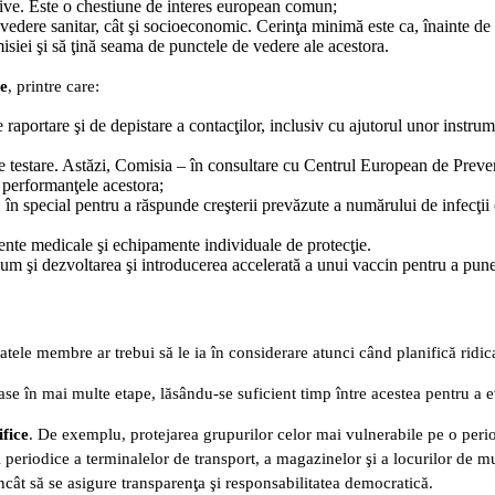
tive. Este o chestiune de interes european comun;
de vedere sanitar, cât şi socioeconomic. Cerinţa minimă este ca, înainte de
misiei şi să ţină seama de punctele de vedere ale acestora.
re
, printre care:
raportare şi de depistare a contacţilor, inclusiv cu ajutorul unor instrum
de testare. Astăzi, Comisia – în consultare cu Centrul European de Preven
i performanţele acestora;
e, în special pentru a răspunde creşterii prevăzute a numărului de infecţii
ente medicale şi echipamente individuale de protecţie.
um şi dezvoltarea şi introducerea accelerată a unui vaccin pentru a pune
tele membre ar trebui să le ia în considerare atunci când planifică ridic
trase în mai multe etape, lăsându-se suficient timp între acestea pentru a
ifice
. De exemplu, protejarea grupurilor celor mai vulnerabile pe o perioa
ii periodice a terminalelor de transport, a magazinelor şi a locurilor de 
încât să se asigure transparenţa şi responsabilitatea democratică.