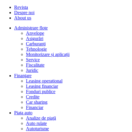
Revista
Despre noi
About us
Administrare flote
Anvelope
Asigurări
Carburanţi
Tehnologie
Monitorizare și aplicații
Service
Fiscalitate
Juridic
Finanţare
Leasing operaţional
Leasing financiar
Fonduri publice
Credite
Car sharing
Financiar
Piaţa auto
Analize de piață
Auto rulate
Autoturisme