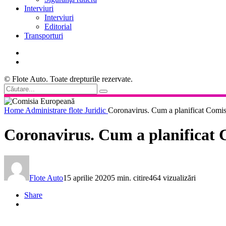
Interviuri
Interviuri
Editorial
Transporturi
© Flote Auto. Toate drepturile rezervate.
Home
Administrare flote
Juridic
Coronavirus. Cum a planificat Comisi
Coronavirus. Cum a planificat 
Flote Auto
15 aprilie 2020
5 min. citire
464 vizualizări
Share