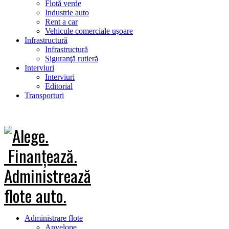
Flotă verde
Industrie auto
Rent a car
Vehicule comerciale uşoare
Infrastructură
Infrastructură
Siguranţă rutieră
Interviuri
Interviuri
Editorial
Transporturi
Administrare flote
Anvelope