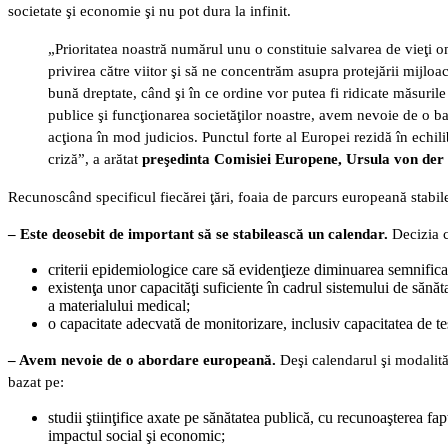
societate şi economie şi nu pot dura la infinit.
„Prioritatea noastră numărul unu o constituie salvarea de vieţi 
privirea către viitor şi să ne concentrăm asupra protejării mijloac
bună dreptate, când şi în ce ordine vor putea fi ridicate măsurile 
publice şi funcţionarea societăţilor noastre, avem nevoie de o ba
acţiona în mod judicios. Punctul forte al Europei rezidă în echil
criză”, a arătat
preşedinta Comisiei Europene, Ursula von der
Recunoscând specificul fiecărei ţări, foaia de parcurs europeană stabil
– Este deosebit de important să se stabilească un calendar.
Decizia c
criterii epidemiologice care să evidenţieze diminuarea semnificat
existenţa unor capacităţi suficiente în cadrul sistemului de sănăt
a materialului medical;
o capacitate adecvată de monitorizare, inclusiv capacitatea de tes
– Avem nevoie de o abordare europeană.
Deşi calendarul şi modalită
bazat pe:
studii ştiinţifice axate pe sănătatea publică, cu recunoaşterea fa
impactul social şi economic;