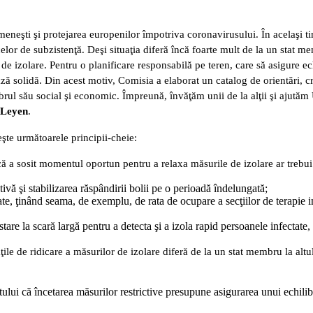
omeneşti şi protejarea europenilor împotriva coronavirusului. În acelaşi 
elor de subzistenţă. Deşi situaţia diferă încă foarte mult de la un stat me
de izolare. Pentru o planificare responsabilă pe teren, care să asigure ech
ză solidă. Din acest motiv, Comisia a elaborat un catalog de orientări, cr
ibrul său social şi economic. Împreună, învăţăm unii de la alţii şi ajut
 Leyen
.
eşte următoarele principii-cheie:
ă a sosit momentul oportun pentru a relaxa măsurile de izolare ar trebui 
ivă şi stabilizarea răspândirii bolii pe o perioadă îndelungată;
ate, ţinând seama, de exemplu, de rata de ocupare a secţiilor de terapie in
tare la scară largă pentru a detecta şi a izola rapid persoanele infectate,
ţile de ridicare a măsurilor de izolare diferă de la un stat membru la al
ptului că încetarea măsurilor restrictive presupune asigurarea unui echilib