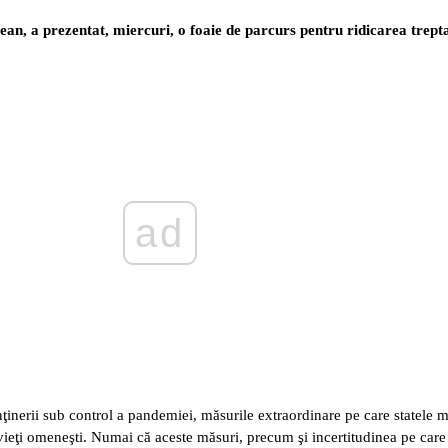
an, a prezentat, miercuri, o foaie de parcurs pentru ridicarea trept
ad
nţinerii sub control a pandemiei, măsurile extraordinare pe care statele m
de vieţi omeneşti. Numai că aceste măsuri, precum şi incertitudinea pe care