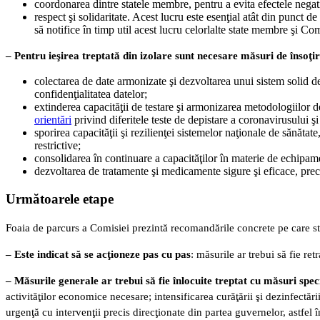
coordonarea dintre statele membre, pentru a evita efectele nega
respect şi solidaritate. Acest lucru este esenţial atât din punct 
să notifice în timp util acest lucru celorlalte state membre şi Co
– Pentru ieşirea treptată din izolare sunt necesare măsuri de însoţi
colectarea de date armonizate şi dezvoltarea unui sistem solid de 
confidenţialitatea datelor;
extinderea capacităţii de testare şi armonizarea metodologiilor 
orientări
privind diferitele teste de depistare a coronavirusului ş
sporirea capacităţii şi rezilienţei sistemelor naţionale de sănătat
restrictive;
consolidarea în continuare a capacităţilor în materie de echipam
dezvoltarea de tratamente şi medicamente sigure şi eficace, prec
Următoarele etape
Foaia de parcurs a Comisiei prezintă recomandările concrete pe care sta
– Este indicat să se acţioneze pas cu pas
: măsurile ar trebui să fie re
– Măsurile generale ar trebui să fie înlocuite treptat cu măsuri spec
activităţilor economice necesare; intensificarea curăţării şi dezinfectăr
urgenţă cu intervenţii precis direcţionate din partea guvernelor, astfel 