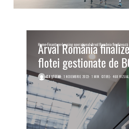
Arval România finaliz
Home
Finanţare
Leasing operaţional
Arval România finalizează
flotei gestionate de
ADA ȘTEFAN
1 NOIEMBRIE 2022
1 MIN. CITIRE
468 VIZUAL