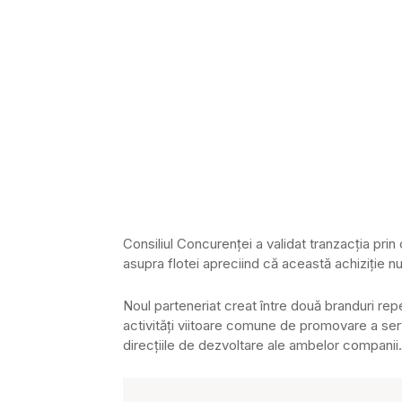
Consiliul Concurenței a validat tranzacția pri
asupra flotei apreciind că această achiziție n
Noul parteneriat creat între două branduri repe
activități viitoare comune de promovare a servic
direcțiile de dezvoltare ale ambelor companii.