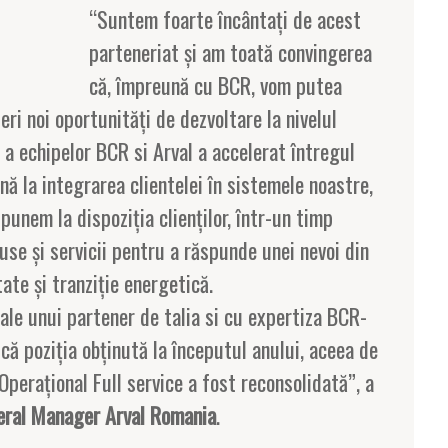
“Suntem foarte încântați de acest
parteneriat și am toată convingerea
că, împreună cu BCR, vom putea
ri noi oportunități de dezvoltare la nivelul
ă a echipelor BCR si Arval a accelerat întregul
nă la integrarea clientelei în sistemele noastre,
punem la dispoziția clienților, într-un timp
se și servicii pentru a răspunde unei nevoi din
tate și tranziție energetică.
 ale unui partener de talia si cu expertiza BCR-
că poziția obținută la începutul anului, aceea de
Operațional Full service a fost reconsolidată”, a
eral Manager Arval Romania
.