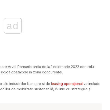
ad
n care Arval Romania preia de la 1 noiembrie 2022 controlul
u ridică obstacole în zona concurenței.
r ale industriilor bancare și de
leasing operațional
va include
iilor de mobilitate sustenabilă, în linie cu strategiile și