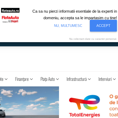
Ca sa nu pierzi informatii esentiale de la experti in
domeniu, accepta sa le impartasim cu tine!
NU, MULTUMESC
ACCEPT
Nu colectam date cu caracter personal.
ote
Finanţare
Piaţa Auto
Infrastructură
Interviuri