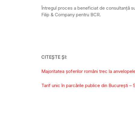
Întregul proces a beneficiat de consultanță s
Filip & Company pentru BCR.
CITEȘTE ȘI:
Majoritatea șoferilor români trec la anvelopel
Tarif unic în parcările publice din Bucureşti – 5