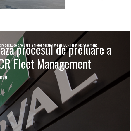
ează procesul de preluare a
 procesul de preluare a flotei gestionate de BCR Fleet Management
 BCR Fleet Management
IZĂRI