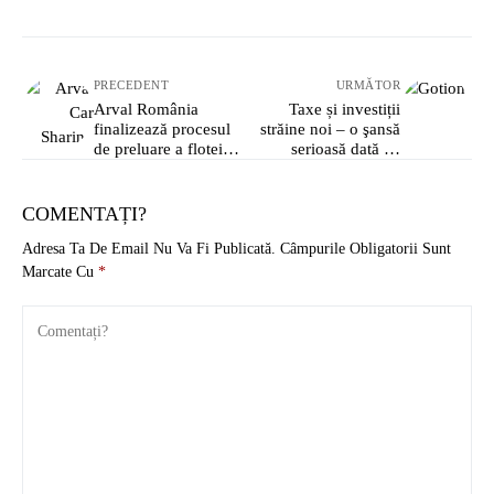
PRECEDENT
URMĂTOR
Arval România
Taxe și investiții
finalizează procesul
străine noi – o şansă
de preluare a flotei
serioasă dată de
gestionate de BCR
contextul geopolitic
Fleet Management
COMENTAȚI?
Adresa Ta De Email Nu Va Fi Publicată.
Câmpurile Obligatorii Sunt
Marcate Cu
*