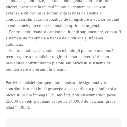
camioane și autobuze): asistență inteligentă pentru controlul
vitezei, avertizare la mersul înapoi cu cameră sau senzori,
avertizare cu privire la somnolența și lipsa de atenție a
conducătorului auto, dispozitive de înregistrare a datelor privind
evenimentele, precum și semnal de oprire de urgență;
– Pentru autoturisme și camionete: funcții suplimentare, cum ar fi
sistemele de menținere a benzii de circulație și frânarea
automată;
– Pentru autobuze și camioane: tehnologii pentru o mai bună
recunoaștere a posibilelor unghiuri moarte, avertizări pentru
prevenirea coliziunilor cu pietoni sau bicicliști și sisteme de
monitorizare a presiunii în pneuri.
Potrivit Comisiei Europem, noile măsuri de siguranță vor
contribui la o mai bună protecție a pasagerilor, a pietonilor și a
bicicliștilor din întreaga UE, salvând, potrivit estimărilor, peste
25.000 de vieți și evitând cel puțin 140.000 de vătămări grave
până în 2038.