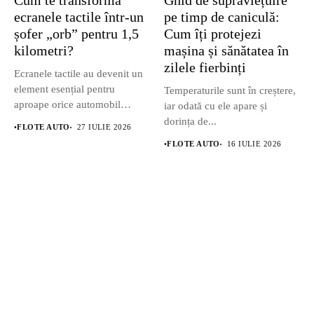
Cum te transformă
Ghid de supraviețuire
ecranele tactile într-un
pe timp de caniculă:
șofer „orb” pentru 1,5
Cum îți protejezi
kilometri?
mașina și sănătatea în
zilele fierbinți
Ecranele tactile au devenit un
element esențial pentru
Temperaturile sunt în creștere,
aproape orice automobil
iar odată cu ele apare și
modern....
dorința de...
•
FLOTE AUTO
27 IULIE 2026
•
FLOTE AUTO
16 IULIE 2026