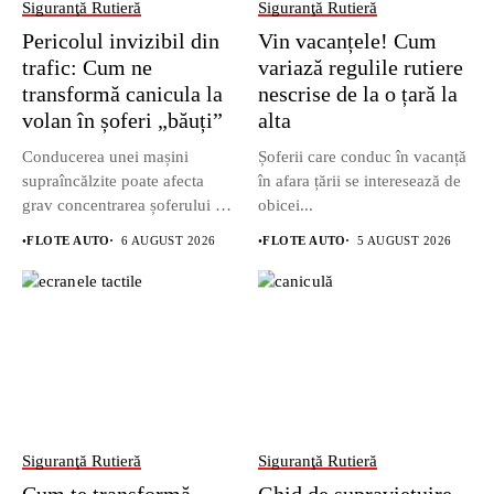
Siguranţă Rutieră
Siguranţă Rutieră
Pericolul invizibil din
Vin vacanțele! Cum
trafic: Cum ne
variază regulile rutiere
transformă canicula la
nescrise de la o țară la
volan în șoferi „băuți”
alta
Conducerea unei mașini
Șoferii care conduc în vacanță
supraîncălzite poate afecta
în afara țării se interesează de
grav concentrarea șoferului și
obicei...
poate crește...
•
FLOTE AUTO
6 AUGUST 2026
•
FLOTE AUTO
5 AUGUST 2026
Siguranţă Rutieră
Siguranţă Rutieră