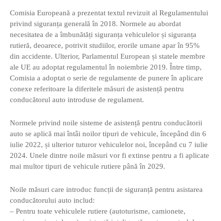
Comisia Europeană a prezentat textul revizuit al Regulamentului
privind siguranța generală în 2018. Normele au abordat
necesitatea de a îmbunătăți siguranța vehiculelor și siguranța
rutieră, deoarece, potrivit studiilor, erorile umane apar în 95%
din accidente. Ulterior, Parlamentul European și statele membre
ale UE au adoptat regulamentul în noiembrie 2019. Între timp,
Comisia a adoptat o serie de regulamente de punere în aplicare
conexe referitoare la diferitele măsuri de asistență pentru
conducătorul auto introduse de regulament.
Normele privind noile sisteme de asistență pentru conducătorii
auto se aplică mai întâi noilor tipuri de vehicule, începând din 6
iulie 2022, și ulterior tuturor vehiculelor noi, începând cu 7 iulie
2024. Unele dintre noile măsuri vor fi extinse pentru a fi aplicate
mai multor tipuri de vehicule rutiere până în 2029.
Noile măsuri care introduc funcții de siguranță pentru asistarea
conducătorului auto includ:
– Pentru toate vehiculele rutiere (autoturisme, camionete,