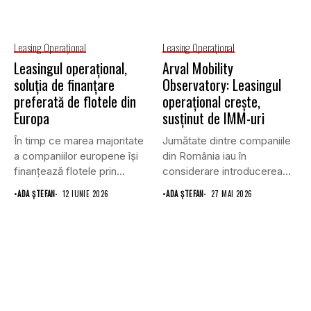
Leasing Operaţional
Leasing Operaţional
Leasingul operațional,
Arval Mobility
soluția de finanțare
Observatory: Leasingul
preferată de flotele din
operațional crește,
Europa
susținut de IMM-uri
În timp ce marea majoritate
Jumătate dintre companiile
a companiilor europene își
din România iau în
finanțează flotele prin...
considerare introducerea
sau creșterea leasingului...
•
ADA ȘTEFAN
12 IUNIE 2026
•
ADA ȘTEFAN
27 MAI 2026