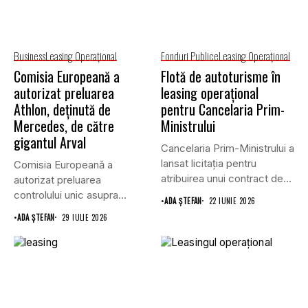
Business
Leasing Operaţional
Fonduri Publice
Leasing Operaţional
Comisia Europeană a
Flotă de autoturisme în
autorizat preluarea
leasing operațional
Athlon, deținută de
pentru Cancelaria Prim-
Mercedes, de către
Ministrului
gigantul Arval
Cancelaria Prim-Ministrului a
lansat licitația pentru
Comisia Europeană a
atribuirea unui contract de
autorizat preluarea
furnizare a...
controlului unic asupra
•
ADA ȘTEFAN
22 IUNIE 2026
companiei de leasing
•
ADA ȘTEFAN
29 IULIE 2026
Athlon...