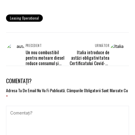
Leasing Operational
PRECEDENT
URMĂTOR
Un nou combustibil
Italia introduce de
pentru motoare diesel
astăzi obligativitatea
reduce consumul și
Certificatului Covid-19
emisiile
pentru toţi angajaţii
COMENTAȚI?
Adresa Ta De Email Nu Va Fi Publicată.
Câmpurile Obligatorii Sunt Marcate Cu
*