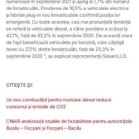
numeroase în septembrie 2021 și ajung la 1,7% din numărul
de înmatriculări. Ponderea de 16,5% a vehiculele electrice
și hibride plug-in nou înmatriculate confirmă poziția lor
emergentă. Cu toate acestea, cea mai pronunțată tendință
se referă la vehiculele diesel, a căror pondere a scăzut la
42,1%, față de 62,2% în septembrie 2020. De această stare
de fapt beneficiază vehiculele pe benzină, care câștigă
teren cu 27,1% dintre înmatriculări, față de 23,3% în
septembrie 2020 ”, au explicat reprezentanții SesamLLD.
CITEȘTE ȘI:
Un nou combustibil pentru motoare diesel reduce
consumul și emisiile de CO2
CNAIR analizează studiile de fezabilitate pentru autostrăzile
Buzău – Focșani și Focșani – Bacău