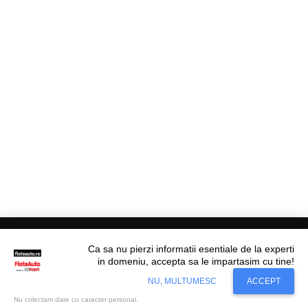
Ca sa nu pierzi informatii esentiale de la experti
in domeniu, accepta sa le impartasim cu tine!
Situl nostru utilizeaza cookies. Ce inseamna
© Flote Auto. Toate drepturile rezervate.
Accept
NU, MULTUMESC
ACCEPT
cookie?
Aflati mai mult...
Editorial
Asigurări
Fiscalitate
Juridic
Financiar
Analize De Piață
Transporturi
Nu colectam date cu caracter personal.