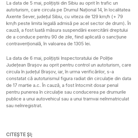
La data de 5 mai, polițiștii din Sibiu au oprit în trafic un
autoturism, care circula pe Drumul Național 14, în localitatea
Axente Sever, județul Sibiu, cu viteza de 129 km/h (+ 79
km/h peste limita legală admisă pe acel sector de drum). În
cauză, a fost luată măsura suspendării exercitării dreptului
de a conduce pentru 90 de zile, fiind aplicată o sancțiune
contravențională, în valoarea de 1305 lei.
La data de 6 mai, polițiștii Inspectoratului de Poliție
Județean Brașov au oprit pentru control un autoturism, care
circula în județul Brașov, iar, în urma verificărilor, s-a
constatat că autoturismul figura radiat din circulație din data
de 17 martie a.c. În cauză, a fost întocmit dosar penal
pentru punerea în circulație sau conducerea pe drumurile
publice a unui autovehicul sau a unui tramvai neînmatriculat
sau neînregistrat.
CITEȘTE ȘI;