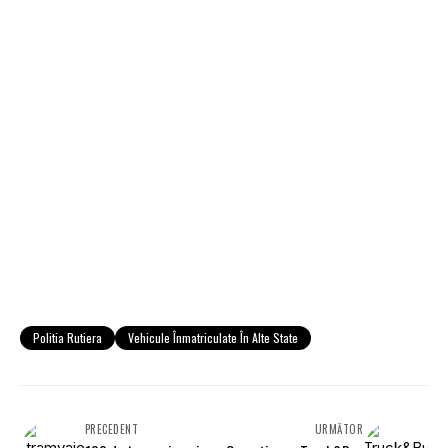
Politia Rutiera
Vehicule Înmatriculate În Alte State
PRECEDENT
URMĂTOR