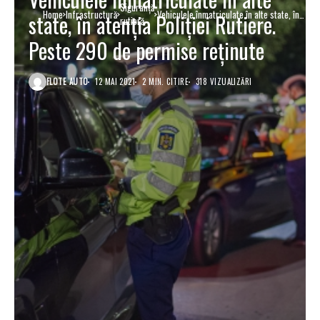
Siguranţă
Home
Infrastructură
Vehiculele înmatriculate în alte state, în
state, în atenția Poliției Rutiere.
rutieră
atenția Poliției Rutiere. Peste 290 de
permise reținute
Peste 290 de permise reținute
FLOTE AUTO
12 MAI 2021
2 MIN. CITIRE
318 VIZUALIZĂRI