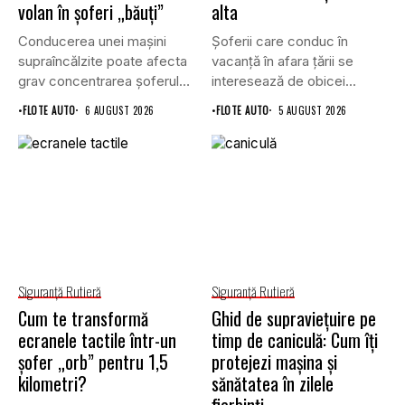
volan în șoferi „băuți”
alta
Conducerea unei mașini
Șoferii care conduc în
supraîncălzite poate afecta
vacanță în afara țării se
grav concentrarea șoferului
interesează de obicei...
și poate crește...
•
FLOTE AUTO
6 AUGUST 2026
•
FLOTE AUTO
5 AUGUST 2026
Siguranţă Rutieră
Siguranţă Rutieră
Cum te transformă
Ghid de supraviețuire pe
ecranele tactile într-un
timp de caniculă: Cum îți
șofer „orb” pentru 1,5
protejezi mașina și
kilometri?
sănătatea în zilele