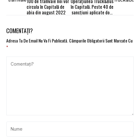
100 de tramvaie noi vor
Operațiunea Truck&Bus
circula în Capitală de
în Capitală. Peste 40 de
abia din august 2022
sancțiuni aplicate doar
într-o singură zi
COMENTAȚI?
Adresa Ta De Email Nu Va Fi Publicată.
Câmpurile Obligatorii Sunt Marcate Cu
*