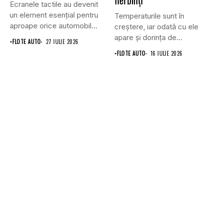
fierbinți
Ecranele tactile au devenit
un element esențial pentru
Temperaturile sunt în
aproape orice automobil
creștere, iar odată cu ele
modern....
apare și dorința de...
•
FLOTE AUTO
27 IULIE 2026
•
FLOTE AUTO
16 IULIE 2026