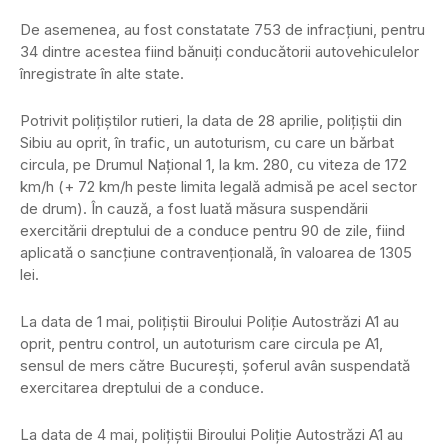
De asemenea, au fost constatate 753 de infracțiuni, pentru
34 dintre acestea fiind bănuiți conducătorii autovehiculelor
înregistrate în alte state.
Potrivit polițiștilor rutieri, la data de 28 aprilie, polițiștii din
Sibiu au oprit, în trafic, un autoturism, cu care un bărbat
circula, pe Drumul Național 1, la km. 280, cu viteza de 172
km/h (+ 72 km/h peste limita legală admisă pe acel sector
de drum). În cauză, a fost luată măsura suspendării
exercitării dreptului de a conduce pentru 90 de zile, fiind
aplicată o sancțiune contravențională, în valoarea de 1305
lei.
La data de 1 mai, polițiștii Biroului Poliție Autostrăzi A1 au
oprit, pentru control, un autoturism care circula pe A1,
sensul de mers către București, șoferul avân suspendată
exercitarea dreptului de a conduce.
La data de 4 mai, polițiștii Biroului Poliție Autostrăzi A1 au