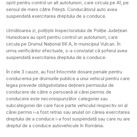
oprit pentru control un alt autoturism, care circula pe A1, pe
sensul de mers către Pitești. Conducătorul auto avea
suspendată exercitarea dreptului de a conduce.
Următoarea zi, polițiștii Inspectoratului de Poliție Județean
Hunedoara au oprit pentru control un autoturism, care
circula pe Drumul Național 66 A, în municipiul Vulcan. În
urma verificărilor efectuate, s-a constatat că șoferul avea
suspendată exercitarea dreptului de a conduce.
În cele 3 cauze, au fost întocmite dosare penale pentru
conducerea pe drumurile publice a unui vehicul pentru care
legea prevede obligativitatea deținerii permisului de
conducere de către o persoană al cărei permis de
conducere este necorespunzător categoriei sau
subcategoriei din care face parte vehiculul respectiv ori al
cărei permis i-a fost retras sau anulat ori căreia exercitarea
dreptului de a conduce i-a fost suspendată sau care nu are
dreptul de a conduce autovehicule în România.