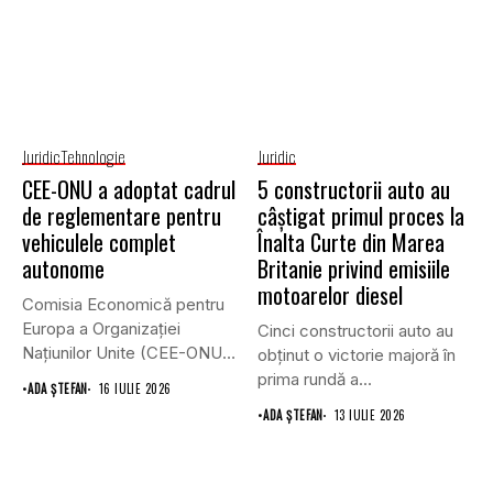
Juridic
Tehnologie
Juridic
CEE-ONU a adoptat cadrul
5 constructorii auto au
de reglementare pentru
câștigat primul proces la
vehiculele complet
Înalta Curte din Marea
autonome
Britanie privind emisiile
motoarelor diesel
Comisia Economică pentru
Europa a Organizației
Cinci constructorii auto au
Națiunilor Unite (CEE-ONU)
obținut o victorie majoră în
a adoptat primul...
prima rundă a...
•
ADA ȘTEFAN
16 IULIE 2026
•
ADA ȘTEFAN
13 IULIE 2026