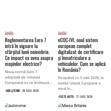
Juridic
Juridic
Reglementarea Euro 7
eCOC-IVI, noul sistem
intră în vigoare la
european complet
sfârșitul lunii noiembrie.
digitalizat de certificare
Ce impact va avea asupra
și înmatriculare a
mașinilor electrice?
vehiculelor. Cum se aplică
în România?
Noua normă Euro 7
adoptată de Uniunea
Începând cu 5 iulie 2026, la
Europeană nu se limitează
nivelul Uniunii Europene a
doar...
intrat în...
•
ADA ȘTEFAN
28 IULIE 2026
•
FLOTE AUTO
17 IULIE 2026