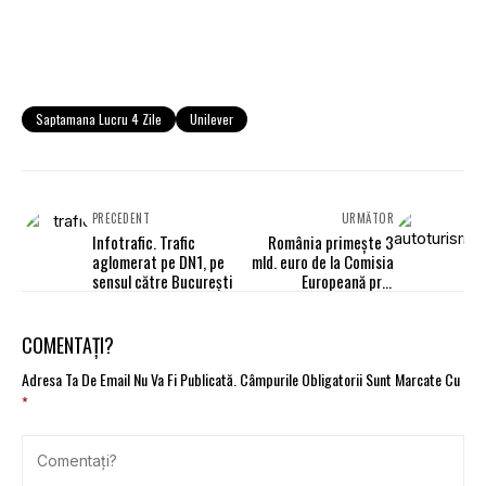
Saptamana Lucru 4 Zile
Unilever
PRECEDENT
URMĂTOR
Infotrafic. Trafic
România primește 3
aglomerat pe DN1, pe
mld. euro de la Comisia
sensul către București
Europeană prin
Instrumentul SURE
COMENTAȚI?
Adresa Ta De Email Nu Va Fi Publicată.
Câmpurile Obligatorii Sunt Marcate Cu
*