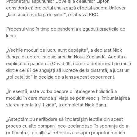
Proprietarul săpunurilor Dove și a ceaiurilor Lipton
consideră că proiectul analizează efectul asupra Unilever
„la o scară mai largă în viitor”, relatează BBC.
Procesul vine în timp ce pandemia a zguduit practicile de
lucru.
„Vechile moduri de lucru sunt depășite”, a declarat Nick
Bangs, directorul subsidiarei din Noua Zeelandă. Acesta a
explicat că pandemia Covid-19, care i-a determinat pe mulți
dintre cei 81 de angajați să lucreze de la distanță, a jucat un
„rol catalitic” în decizia de a lansa acest experiment.
„În esență, este vorba despre o înțelegere holistică a
modului în care munca și viața se potrivesc și îmbunătățirea
starea mentală și fizică”, a completat Nick Bang.
„Așteptăm cu nerăbdare să împărtășim lecțiile din acest
proces cu alte companii neo-zeelandeze, în speranța de a-
i influența și pe alții să reflecteze asupra propriilor moduri