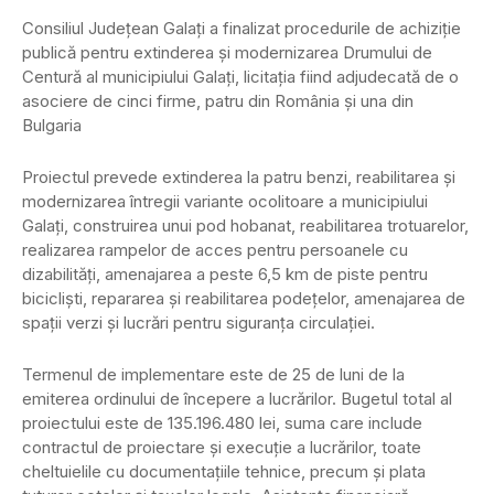
Consiliul Judeţean Galaţi a finalizat procedurile de achiziţie
publică pentru extinderea şi modernizarea Drumului de
Centură al municipiului Galaţi, licitaţia fiind adjudecată de o
asociere de cinci firme, patru din România şi una din
Bulgaria
Proiectul prevede extinderea la patru benzi, reabilitarea şi
modernizarea întregii variante ocolitoare a municipiului
Galaţi, construirea unui pod hobanat, reabilitarea trotuarelor,
realizarea rampelor de acces pentru persoanele cu
dizabilităţi, amenajarea a peste 6,5 km de piste pentru
biciclişti, repararea şi reabilitarea podeţelor, amenajarea de
spaţii verzi şi lucrări pentru siguranţa circulaţiei.
Termenul de implementare este de 25 de luni de la
emiterea ordinului de începere a lucrărilor. Bugetul total al
proiectului este de 135.196.480 lei, suma care include
contractul de proiectare şi execuţie a lucrărilor, toate
cheltuielile cu documentaţiile tehnice, precum şi plata