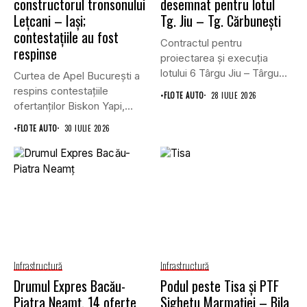
constructorul tronsonului
desemnat pentru lotul
Lețcani – Iași;
Tg. Jiu – Tg. Cărbunești
contestațiile au fost
Contractul pentru
respinse
proiectarea și execuția
lotului 6 Târgu Jiu – Târgu
Curtea de Apel București a
Cărbunești,...
respins contestațiile
•
FLOTE AUTO
28 IULIE 2026
ofertanților Biskon Yapi,
Straco și...
•
FLOTE AUTO
30 IULIE 2026
Infrastructură
Infrastructură
Drumul Expres Bacău-
Podul peste Tisa și PTF
Piatra Neamț. 14 oferte
Sighetu Marmației – Bila