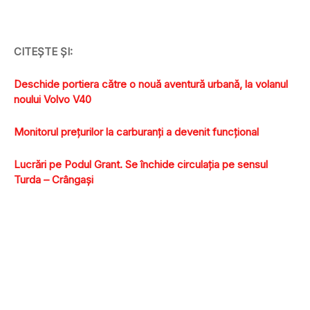
CITEŞTE ŞI:
Deschide portiera către o nouă aventură urbană, la volanul
noului Volvo V40
Monitorul preţurilor la carburanţi a devenit funcţional
Lucrări pe Podul Grant. Se închide circulaţia pe sensul
Turda – Crângaşi