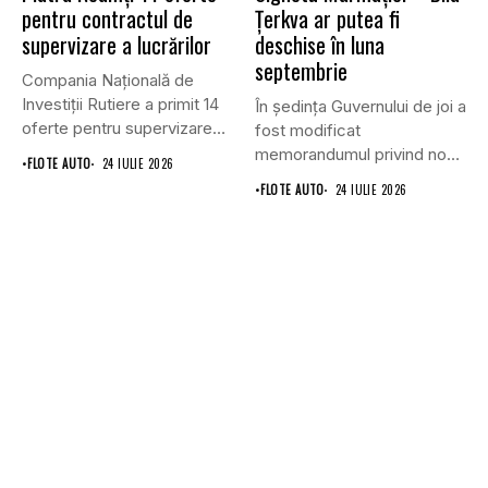
pentru contractul de
Țerkva ar putea fi
supervizare a lucrărilor
deschise în luna
septembrie
Compania Națională de
Investiții Rutiere a primit 14
În ședința Guvernului de joi a
oferte pentru supervizarea
fost modificat
lucrărilor...
memorandumul privind noul
•
FLOTE AUTO
24 IULIE 2026
punct...
•
FLOTE AUTO
24 IULIE 2026