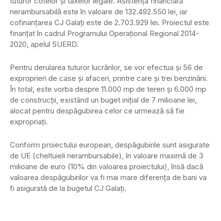
tuturor cotelor şi taxelor legale. Asistenţa financiară
nerambursabilă este în valoare de 132.492.550 lei, iar
cofinanţarea CJ Galaţi este de 2.703.929 lei. Proiectul este
finanţat în cadrul Programului Operaţional Regional 2014-
2020, apelul SUERD.
Pentru derularea tuturor lucrărilor, se vor efectua şi 56 de
exproprieri de case şi afaceri, printre care şi trei benzinării.
În total, este vorba despre 11.000 mp de teren şi 6.000 mp
de construcţii, existând un buget iniţial de 7 milioane lei,
alocat pentru despăgubirea celor ce urmează să fie
expropriaţi.
Conform proiectului european, despăgubirile sunt asigurate
de UE (cheltuieli nerambursabile), în valoare maximă de 3
milioane de euro (10% din valoarea proiectului), însă dacă
valoarea despăgubirilor va fi mai mare diferenţa de bani va
fi asigurată de la bugetul CJ Galaţi.