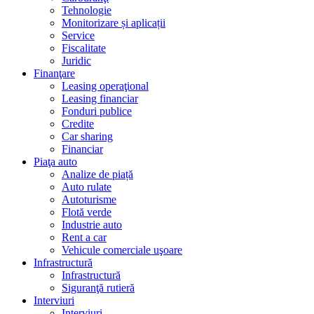
Tehnologie
Monitorizare și aplicații
Service
Fiscalitate
Juridic
Finanţare
Leasing operaţional
Leasing financiar
Fonduri publice
Credite
Car sharing
Financiar
Piaţa auto
Analize de piață
Auto rulate
Autoturisme
Flotă verde
Industrie auto
Rent a car
Vehicule comerciale uşoare
Infrastructură
Infrastructură
Siguranţă rutieră
Interviuri
Interviuri