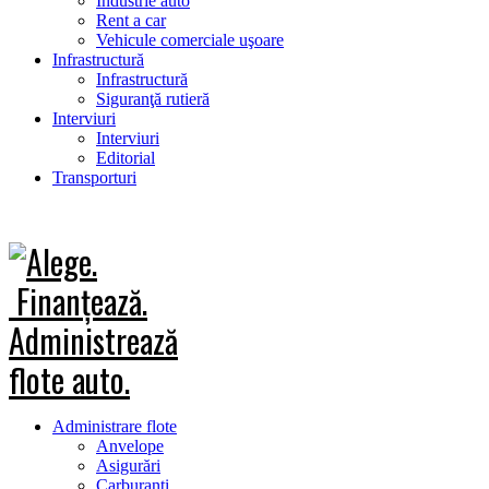
Industrie auto
Rent a car
Vehicule comerciale uşoare
Infrastructură
Infrastructură
Siguranţă rutieră
Interviuri
Interviuri
Editorial
Transporturi
Administrare flote
Anvelope
Asigurări
Carburanţi