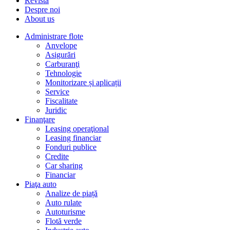
Revista
Despre noi
About us
Administrare flote
Anvelope
Asigurări
Carburanţi
Tehnologie
Monitorizare și aplicații
Service
Fiscalitate
Juridic
Finanţare
Leasing operaţional
Leasing financiar
Fonduri publice
Credite
Car sharing
Financiar
Piaţa auto
Analize de piață
Auto rulate
Autoturisme
Flotă verde