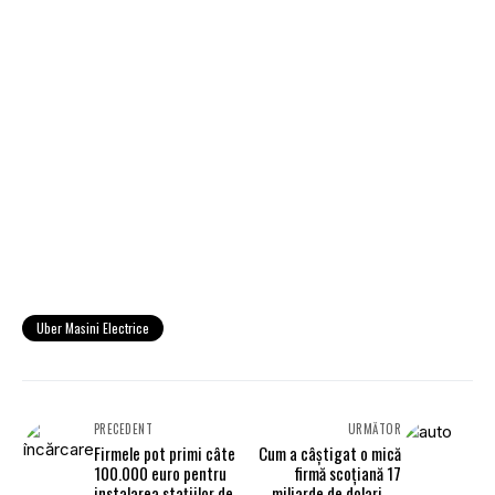
Uber Masini Electrice
PRECEDENT
URMĂTOR
Firmele pot primi câte
Cum a câștigat o mică
100.000 euro pentru
firmă scoțiană 17
instalarea staţiilor de
miliarde de dolari cu