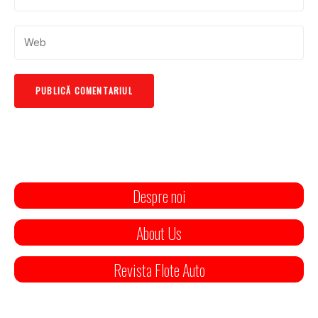
Despre noi
About Us
Revista Flote Auto