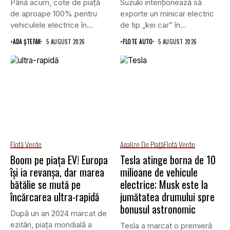
Până acum, cote de piață
Suzuki intenționează să
de aproape 100% pentru
exporte un minicar electric
vehiculele electrice în...
de tip „kei car” în...
•
ADA ȘTEFAN
5 AUGUST 2026
•
FLOTE AUTO
5 AUGUST 2026
Flotă Verde
Analize De Piață
Flotă Verde
Boom pe piața EV! Europa
Tesla atinge borna de 10
își ia revanșa, dar marea
milioane de vehicule
bătălie se mută pe
electrice; Musk este la
încărcarea ultra-rapidă
jumătatea drumului spre
bonusul astronomic
După un an 2024 marcat de
ezitări, piața mondială a
Tesla a marcat o premieră