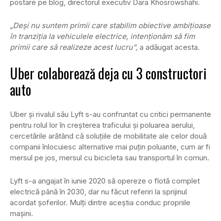
postare pe blog, directorul executiv Dara Khosrowshahi.
„Deși nu suntem primii care stabilim obiective ambițioase
în tranziția la vehiculele electrice, intenționăm să fim
primii care să realizeze acest lucru”,
a adăugat acesta.
Uber colaborează deja cu 3 constructori
auto
Uber și rivalul său Lyft s-au confruntat cu critici permanente
pentru rolul lor în creșterea traficului și poluarea aerului,
cercetările arătând că soluțiile de mobilitate ale celor două
companii înlocuiesc alternative mai puțin poluante, cum ar fi
mersul pe jos, mersul cu bicicleta sau transportul în comun.
Lyft s-a angajat în iunie 2020 să opereze o flotă complet
electrică până în 2030, dar nu făcut referiri la sprijinul
acordat șoferilor. Mulți dintre aceștia conduc propriile
mașini.