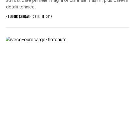
au fost date primele imagini oficiale ale mașinii, plus câteva
detalii tehnice.
•
TUDOR ȘERBAN
28 IULIE 2016