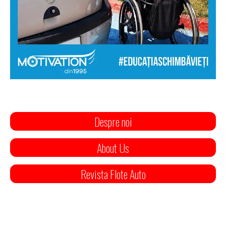
Despre noi
About Us
Revista Flote Auto