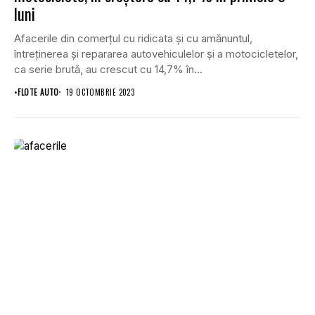
luni
Afacerile din comerţul cu ridicata şi cu amănuntul,
întreţinerea şi repararea autovehiculelor şi a motocicletelor,
ca serie brută, au crescut cu 14,7% în...
•
FLOTE AUTO
19 OCTOMBRIE 2023