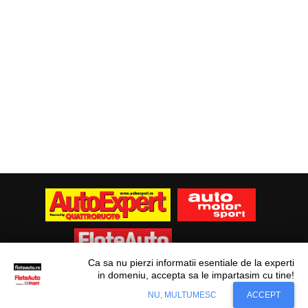
Ca sa nu pierzi informatii esentiale de la experti
in domeniu, accepta sa le impartasim cu tine!
Situl nostru utilizeaza cookies. Ce inseamna
© Flote Auto. Toate drepturile rezervate.
Accept
NU, MULTUMESC
ACCEPT
cookie?
Aflati mai mult...
Editorial
Asigurări
Fiscalitate
Juridic
Financiar
Analize De Piață
Transporturi