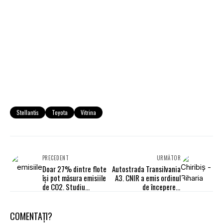
Stellantis
Toyota
Vitrina
PRECEDENT
URMĂTOR
Doar 27% dintre flote
Autostrada Transilvania
își pot măsura emisiile
A3. CNIR a emis ordinul
de CO2. Studiu
de începere a
Alphabet (BMW)
proiectării pe lotul
Chiribiș - Biharia
COMENTAȚI?