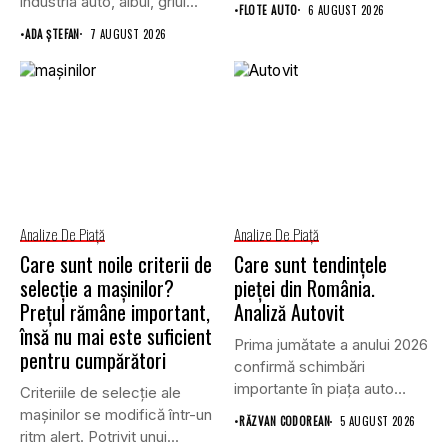
industria auto, albul, griul...
•
FLOTE AUTO
6 AUGUST 2026
•
ADA ȘTEFAN
7 AUGUST 2026
Analize De Piață
Analize De Piață
Care sunt noile criterii de
Care sunt tendințele
selecție a mașinilor?
pieței din România.
Prețul rămâne important,
Analiză Autovit
însă nu mai este suficient
Prima jumătate a anului 2026
pentru cumpărători
confirmă schimbări
importante în piața auto
Criteriile de selecție ale
din...
mașinilor se modifică într-un
•
RĂZVAN CODOREAN
5 AUGUST 2026
ritm alert. Potrivit unui...