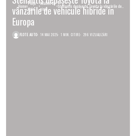
Piaţa
Analize de
Home
Stellantis depășește Toyota la vânzările de
vânzările de vehicule hibride în
auto
piață
vehicule hibride în Europa
Europa
FLOTE AUTO
14 MAI 2025
1 MIN. CITIRE
296 VIZUALIZĂRI